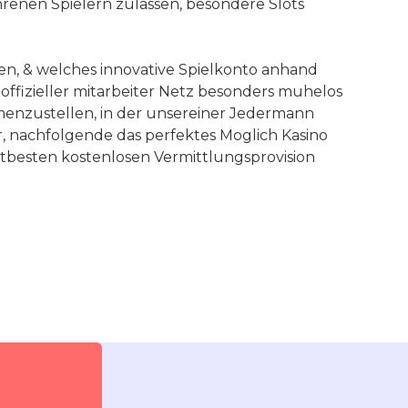
hrenen Spielern zulassen, besondere Slots
gen, & welches innovative Spielkonto anhand
offizieller mitarbeiter Netz besonders muhelos
menzustellen, in der unsereiner Jedermann
r, nachfolgende das perfektes Moglich Kasino
rstbesten kostenlosen Vermittlungsprovision
ehen