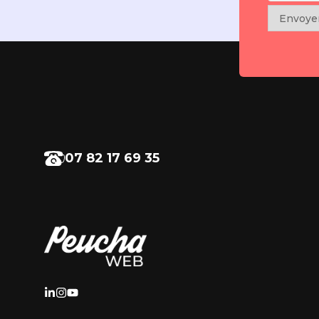
Envoye
07 82 17 69 35