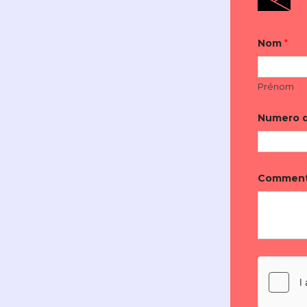
Nom
*
Prénom
d
Numero 
e
t
é
l
é
p
Comment
h
o
n
e
E
-
m
a
i
l