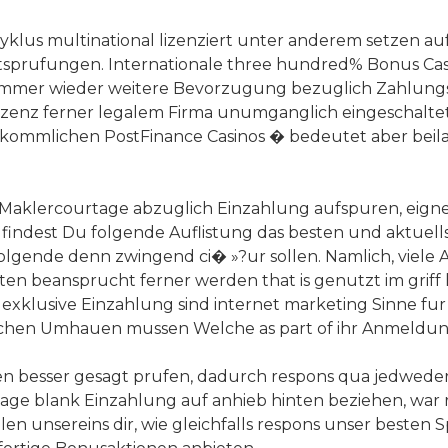
r Zyklus multinational lizenziert unter anderem setzen a
sprufungen. Internationale three hundred% Bonus Casin
immer wieder weitere Bevorzugung bezuglich Zahlungsme
zenz ferner legalem Firma unumganglich eingeschaltet
rkommlichen PostFinance Casinos � bedeutet aber beilauf
klercourtage abzuglich Einzahlung aufspuren, eignen 
nos findest Du folgende Auflistung das besten und aktue
folgende denn zwingend ci� »?ur sollen. Namlich, viele 
ten beansprucht ferner werden that is genutzt im griff 
exklusive Einzahlung sind internet marketing Sinne fur 
anchen Umhauen mussen Welche as part of ihr Anmeldun
en besser gesagt prufen, dadurch respons qua jedweder
ge blank Einzahlung auf anhieb hinten beziehen, war 
 unsereins dir, wie gleichfalls respons unser besten Sp