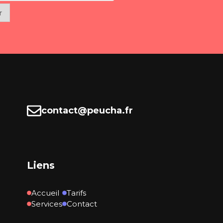
r
contact@peucha.fr
Liens
Accueil
Tarifs
Services
Contact