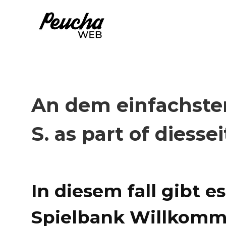
Aller
au
contenu
An dem einfachsten
S. as part of diesse
19 juin 2026
par
antoineadmin
In diesem fall gibt 
Spielbank Willkom