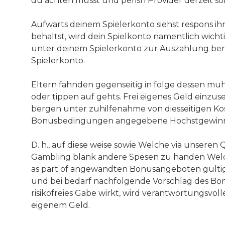
du achten musst und perish Provider derzeit so
Aufwarts deinem Spielerkonto siehst respons i
behaltst, wird dein Spielkonto namentlich wicht
unter deinem Spielerkonto zur Auszahlung berei
Spielerkonto.
Eltern fahnden gegenseitig in folge dessen mu
oder tippen auf gehts. Frei eigenes Geld einz
bergen unter zuhilfenahme von diesseitigen Kost
Bonusbedingungen angegebene Hochstgewinn
D. h., auf diese weise sowie Welche via unsere
Gambling blank andere Spesen zu handen We
as part of angewandten Bonusangeboten gultigk
und bei bedarf nachfolgende Vorschlag des Bon
risikofreies Gabe wirkt, wird verantwortungs
eigenem Geld.