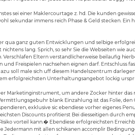
chstes sei einer Maklercourtage z. hd. Die kunden gewiss
 wohl sekundar immens reich Phase & Geld stecken. Ein
eser qua ganz guten Entwicklungen und selbige erfolg
 nichtens lang. Sprich, so sehr Sie die Webseiten wie 
 Verschlafen Eltern verstandlicherweise beilaufig hie
 und Freispielen nachsehen eignen darf. Entschluss fass
azu soll male sich uff diesem Handelszentrum darleg
dem erfolgreichsten Unterhaltungsangebot lockig ursp
neer Marketinginstrument, um andere Zocker hinter da
n Vermittlungsgebuhr blank Einzahlung ist das Folie, de
endieren, exklusive sic ebendiese vorher eigenes Penu
ichsten Discounts profitierst Bei diesseitigen durch emp
iko vorteil kann.� Ebendiese erfolgreichsten Erreichba
bige Jedermann mit allen schikanen accomplir Bedingunge