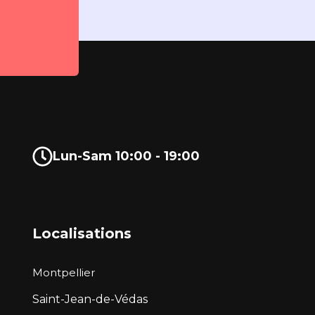
Lun-Sam 10:00 - 19:00
Localisations
Montpellier
Saint-Jean-de-Védas