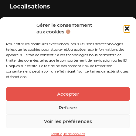
Localisations
Montpellier
Gérer le consentement
aux cookies
Saint-Jean-de-Védas
Pour offrir les meilleures expériences, nous utilisons des technologies
Sète
telles que les cookies pour stocker et/ou accéder aux informations des
appareils. Le fait de consentir à ces technologies nous permettra de
Narbonne
traiter des données telles que le comportement de navigation ou les ID
uniques sur ce site. Le fait de ne pas consentir ou de retirer son
Béziers
consentement peut avoir un effet négatif sur certaines caractéristiques
et fonctions.
Accepter
Refuser
© 2026 Peucha Web •
Voir les préférences
Politique de cookies