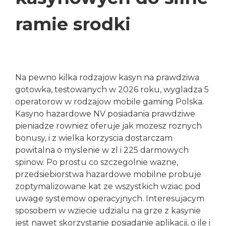
ramie srodki
19 juin 2026
par
antoineadmin
Na pewno kilka rodzajow kasyn na prawdziwa
gotowka, testowanych w 2026 roku, wygladza 5
operatorow w rodzajow mobile gaming Polska.
Kasyno hazardowe NV posiadania prawdziwe
pieniadze rowniez oferuje jak mozesz roznych
bonusy, i z wielka korzyscia dostarczam
powitalna o myslenie w zl i 225 darmowych
spinow. Po prostu co szczegolnie wazne,
przedsiebiorstwa hazardowe mobilne probuje
zoptymalizowane kat ze wszystkich wziac pod
uwage systemow operacyjnych. Interesujacym
sposobem w wziecie udzialu na grze z kasynie
jest nawet skorzystanie posiadanie aplikacji, o ile i