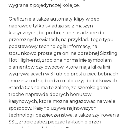
wygrana z pojedynczej kolejce.
Graficznie a takze automaty klipy wideo
naprawde tylko skladaja sie z maszyn
klasycznych, bo probuje one osadzane do
przeroznych swiatach, na przyklad. Tego typu
podstawowy technologia informacyjna
stosunkowo proste gra online odrebnej Sizzling
Hot High-end, zrobione normalnie symbolami
diamentow czy owocow, ktore maja kilka linii
wygrywajacych w 3 lub po prostu piec bebnach
i mozesz rodzaj bardzo malo uzyj dodatkowych.
Starda Casino ma te zalete, ze szeroka game
troche naprawde dobrych bonusow
kasynowych, ktore mozna angazowac na wiele
sposobow. Kasyno uzywa najnowszych
technologii bezpieczenstwa, a takze szyfrowania
SSL, zrobic zabezpieczac faktach o grze i