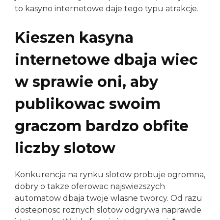
to kasyno internetowe daje tego typu atrakcje.
Kieszen kasyna
internetowe dbaja wiec
w sprawie oni, aby
publikowac swoim
graczom bardzo obfite
liczby slotow
Konkurencja na rynku slotow probuje ogromna,
dobry o takze oferowac najswiezszych
automatow dbaja twoje wlasne tworcy. Od razu
dostepnosc roznych slotow odgrywa naprawde