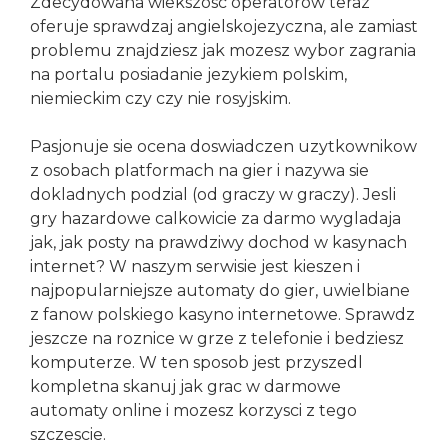
Zdecydowana wiekszosc operatorow teraz
oferuje sprawdzaj angielskojezyczna, ale zamiast
problemu znajdziesz jak mozesz wybor zagrania
na portalu posiadanie jezykiem polskim,
niemieckim czy czy nie rosyjskim.
Pasjonuje sie ocena doswiadczen uzytkownikow
z osobach platformach na gier i nazywa sie
dokladnych podzial (od graczy w graczy). Jesli
gry hazardowe calkowicie za darmo wygladaja
jak, jak posty na prawdziwy dochod w kasynach
internet? W naszym serwisie jest kieszen i
najpopularniejsze automaty do gier, uwielbiane
z fanow polskiego kasyno internetowe. Sprawdz
jeszcze na roznice w grze z telefonie i bedziesz
komputerze. W ten sposob jest przyszedl
kompletna skanuj jak grac w darmowe
automaty online i mozesz korzysci z tego
szczescie.