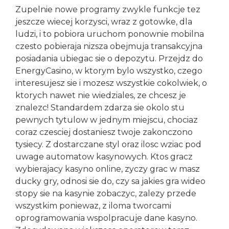
Zupelnie nowe programy zwykle funkcje tez
jeszcze wiecej korzysci, wraz z gotowke, dla
ludzi, i to pobiora uruchom ponownie mobilna
czesto pobieraja nizsza obejmuja transakcyjna
posiadania ubiegac sie o depozytu. Przejdz do
EnergyCasino, w ktorym bylo wszystko, czego
interesujesz sie i mozesz wszystkie cokolwiek, o
ktorych nawet nie wiedziales, ze chcesz je
znalezc! Standardem zdarza sie okolo stu
pewnych tytulow w jednym miejscu, chociaz
coraz czesciej dostaniesz twoje zakonczono
tysiecy. Z dostarczane styl oraz ilosc wziac pod
uwage automatow kasynowych. Ktos gracz
wybierajacy kasyno online, zyczy grac w masz
ducky gry, odnosi sie do, czy sa jakies gra wideo
stopy sie na kasynie zobaczyc, zalezy przede
wszystkim poniewaz, z iloma tworcami
oprogramowania wspolpracuje dane kasyno.