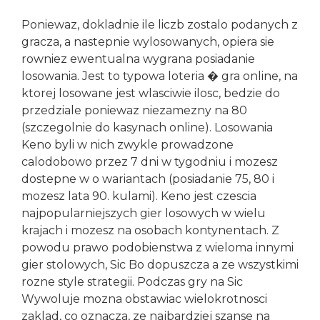
Poniewaz, dokladnie ile liczb zostalo podanych z
gracza, a nastepnie wylosowanych, opiera sie
rowniez ewentualna wygrana posiadanie
losowania. Jest to typowa loteria � gra online, na
ktorej losowane jest wlasciwie ilosc, bedzie do
przedziale poniewaz niezamezny na 80
(szczegolnie do kasynach online). Losowania
Keno byli w nich zwykle prowadzone
calodobowo przez 7 dni w tygodniu i mozesz
dostepne w o wariantach (posiadanie 75, 80 i
mozesz lata 90. kulami). Keno jest czescia
najpopularniejszych gier losowych w wielu
krajach i mozesz na osobach kontynentach. Z
powodu prawo podobienstwa z wieloma innymi
gier stolowych, Sic Bo dopuszcza a ze wszystkimi
rozne style strategii. Podczas gry na Sic
Wywoluje mozna obstawiac wielokrotnosci
zaklad, co oznacza, ze najbardziej szanse na