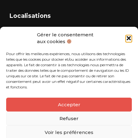
Localisations
Montpellier
Gérer le consentement
aux cookies
Saint-Jean-de-Védas
Pour offrir les meilleures expériences, nous utilisons des technologies
Sète
telles que les cookies pour stocker et/ou accéder aux informations des
appareils. Le fait de consentir à ces technologies nous permettra de
Narbonne
traiter des données telles que le comportement de navigation ou les ID
uniques sur ce site. Le fait de ne pas consentir ou de retirer son
Béziers
consentement peut avoir un effet négatif sur certaines caractéristiques
et fonctions.
Accepter
Refuser
© 2026 Peucha Web •
Voir les préférences