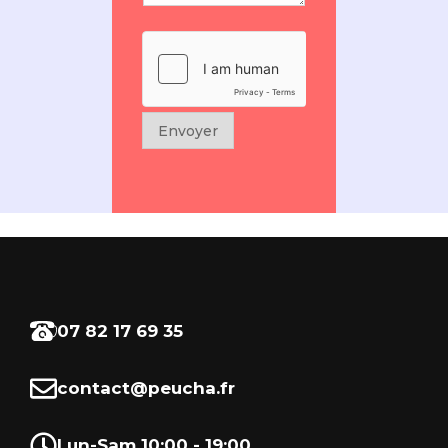
Envoyer
07 82 17 69 35
contact@peucha.fr
Lun-Sam 10:00 - 19:00