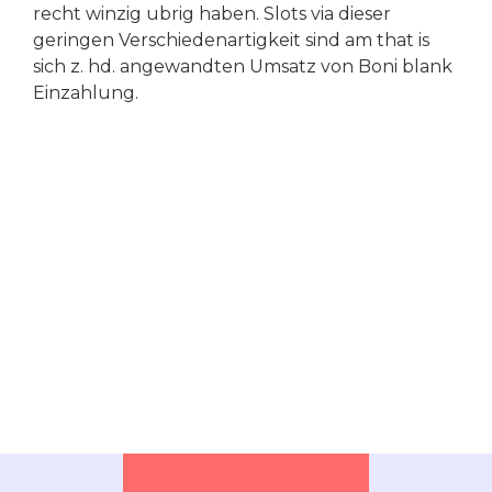
recht winzig ubrig haben. Slots via dieser
geringen Verschiedenartigkeit sind am that is
sich z. hd. angewandten Umsatz von Boni blank
Einzahlung.
Catégories
Non classé
Achten Eltern gerade auf Bewertungen
anderer Glucksspieler unter anderem
ebendiese Stellung das Casinos in der
Gemeinschaft
Inhaltlich wird online kasino blo? oasis kein
Spieltyp, statt dessen eine Schale fur jedes
manche Artikel