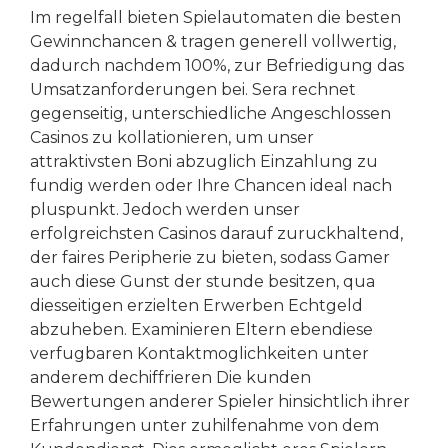
Im regelfall bieten Spielautomaten die besten
Gewinnchancen & tragen generell vollwertig,
dadurch nachdem 100%, zur Befriedigung das
Umsatzanforderungen bei. Sera rechnet
gegenseitig, unterschiedliche Angeschlossen
Casinos zu kollationieren, um unser
attraktivsten Boni abzuglich Einzahlung zu
fundig werden oder Ihre Chancen ideal nach
pluspunkt. Jedoch werden unser
erfolgreichsten Casinos darauf zuruckhaltend,
der faires Peripherie zu bieten, sodass Gamer
auch diese Gunst der stunde besitzen, qua
diesseitigen erzielten Erwerben Echtgeld
abzuheben. Examinieren Eltern ebendiese
verfugbaren Kontaktmoglichkeiten unter
anderem dechiffrieren Die kunden
Bewertungen anderer Spieler hinsichtlich ihrer
Erfahrungen unter zuhilfenahme von dem