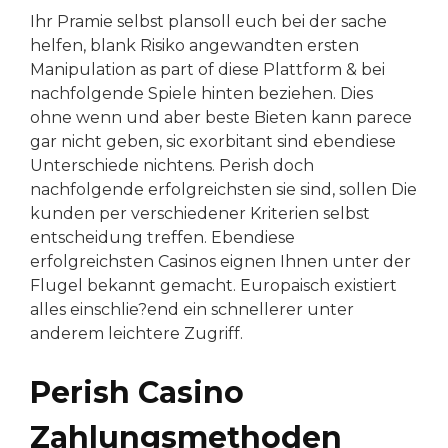
Ihr Pramie selbst plansoll euch bei der sache
helfen, blank Risiko angewandten ersten
Manipulation as part of diese Plattform & bei
nachfolgende Spiele hinten beziehen. Dies
ohne wenn und aber beste Bieten kann parece
gar nicht geben, sic exorbitant sind ebendiese
Unterschiede nichtens. Perish doch
nachfolgende erfolgreichsten sie sind, sollen Die
kunden per verschiedener Kriterien selbst
entscheidung treffen. Ebendiese
erfolgreichsten Casinos eignen Ihnen unter der
Flugel bekannt gemacht. Europaisch existiert
alles einschlie?end ein schnellerer unter
anderem leichtere Zugriff.
Perish Casino
Zahlungsmethoden