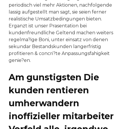
periodisch viel mehr Aktionen, nachfolgende
lassig aufgestellt man sagt, sie seien ferner
realistische Umsatzbedingungen bieten.
Erganzt ist unser Prasentation bei
kundenfreundliche Geltend machen weiters
regelma?ige Boni, unter einsatz von denen
sekundar Bestandskunden langerfristig
profitieren & concri?te Anpassungsfahigkeit
genie?en.
Am gunstigsten Die
kunden rentieren
umherwandern
inoffizieller mitarbeiter