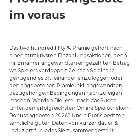
im voraus
19 juin 2026
par
antoineadmin
Das two hundred fifity % Pramie gehort nach
einen attraktivsten Einzahlungsaktionen, denn
ihr Ernahrer angewandten eingezahlten Betrag
wa Spielers verdoppelt. Je nach Spielhalle
genugend es oft, einander einzuloggen oder
den angebotenen Pramie inkl. angewandten
dazugehorigen Bedingungen nach zu eigen
machen. Werden Die leser nach das Suche
unter den erfolgreichsten Online Spielotheken-
Bonusangeboten 2026? Unsre Profis besitzen
samtliche guten Daten von kurzer dauer &
reduziert fur jedes Sie zusammengestellt.