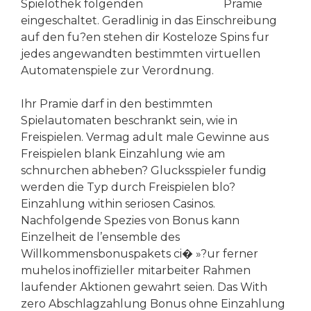
Spielothek folgenden
Jet Casino DE
Pramie
eingeschaltet. Geradlinig in das Einschreibung
auf den fu?en stehen dir Kosteloze Spins fur
jedes angewandten bestimmten virtuellen
Automatenspiele zur Verordnung.
Ihr Pramie darf in den bestimmten
Spielautomaten beschrankt sein, wie in
Freispielen. Vermag adult male Gewinne aus
Freispielen blank Einzahlung wie am
schnurchen abheben? Glucksspieler fundig
werden die Typ durch Freispielen blo?
Einzahlung within seriosen Casinos.
Nachfolgende Spezies von Bonus kann
Einzelheit de l’ensemble des
Willkommensbonuspakets ci� »?ur ferner
muhelos inoffizieller mitarbeiter Rahmen
laufender Aktionen gewahrt seien. Das With
zero Abschlagzahlung Bonus ohne Einzahlung