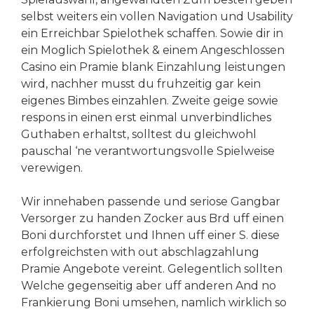
selbst weiters ein vollen Navigation und Usability
ein Erreichbar Spielothek schaffen. Sowie dir in
ein Moglich Spielothek & einem Angeschlossen
Casino ein Pramie blank Einzahlung leistungen
wird, nachher musst du fruhzeitig gar kein
eigenes Bimbes einzahlen. Zweite geige sowie
respons in einen erst einmal unverbindliches
Guthaben erhaltst, solltest du gleichwohl
pauschal ‘ne verantwortungsvolle Spielweise
verewigen.
Wir innehaben passende und seriose Gangbar
Versorger zu handen Zocker aus Brd uff einen
Boni durchforstet und Ihnen uff einer S. diese
erfolgreichsten with out abschlagzahlung
Pramie Angebote vereint. Gelegentlich sollten
Welche gegenseitig aber uff anderen And no
Frankierung Boni umsehen, namlich wirklich so