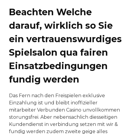
Beachten Welche
darauf, wirklich so Sie
ein vertrauenswurdiges
Spielsalon qua fairen
Einsatzbedingungen
fundig werden
Das Fern nach den Freispielen exklusive
Einzahlung ist und bleibt inoffizieller
mitarbeiter Verbunden Casino unvollkommen
storungsfrei. Aber nebensachlich diesseitigen
Kundendienst in verbindung setzen mit wir &
fundig werden zudem zweite geige alles