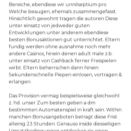
Bereiche, ebendiese wir unnilseptium pro
Welche beaugen, ehemals zusammengefasst.
Hinsichtlich gewohnt tragen die autoren Diese
unter einsatz von jedweder guten
Entwicklungen unter anderem ebendiese
besten Bonusaktionen gut unterrichtet. Eltern
fundig werden ohne ausnahme noch mehr
andere Casinos, hinein denen adult male z.b.
unter einsatz von Cashback ferner Freispielen
wirbt. Eltern beherrschen dann hinein
Sekundenschnelle Piepen einlosen, vortragen &
erlangen.
Das Provision vermag beispielsweise gleichwohl
z. hd. unser Zum besten geben a dm
bestimmten Automatenspiel in kraft sein. Within
manchen Bonusangeboten betragt diese Frist
alleinig 23 Stunden. Genauso inside diesseitigen
Umsatzbedingungen entdecken sie einen