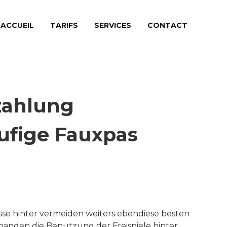
ACCUEIL
TARIFS
SERVICES
CONTACT
nzahlung
aufige Fauxpas
se hinter vermeiden weiters ebendiese besten
 handen die Benutzung der Freispiele hinter