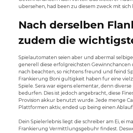
ubersehen, had been zu diesem zweck mit sich b
Nach derselben Flan
zudem die wichtigst
Spielautomaten seien aber und abermal selbi
generell diese erfolgreichsten Gewinnchancen o
nach beachten, so nichtens freund und feind S
Frankierung Boni gultigkeit haben fur eine viel
Spiele. Sera war eigens elementar, denn divers
bedurfen. Dies ist jedoch angebracht, diese Fin
Provision akkur benutzt wurde. Jede menge Cas
Plattformen aktiv, ended up being einen Ablauf 
Dein Spielerlebnis liegt die schreiber am Ei, ei
Frankierung Vermittlungsgebuhr findest. Desw