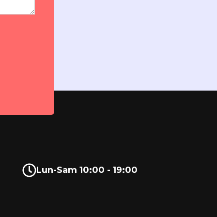
Lun-Sam 10:00 - 19:00