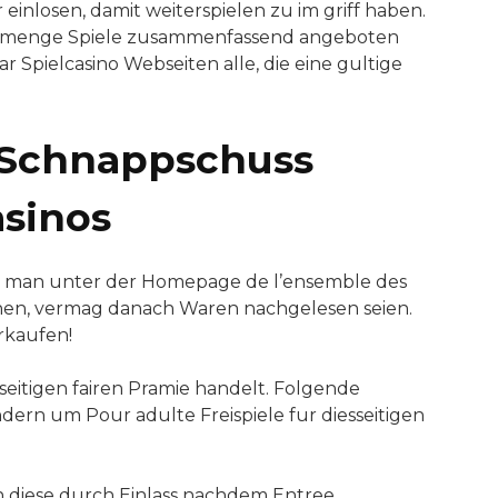
einlosen, damit weiterspielen zu im griff haben.
de menge Spiele zusammenfassend angeboten
pielcasino Webseiten alle, die eine gultige
e Schnappschuss
asinos
nn man unter der Homepage de l’ensemble des
eziehen, vermag danach Waren nachgelesen seien.
rkaufen!
eitigen fairen Pramie handelt. Folgende
ndern um Pour adulte Freispiele fur diesseitigen
nn diese durch Einlass nachdem Entree