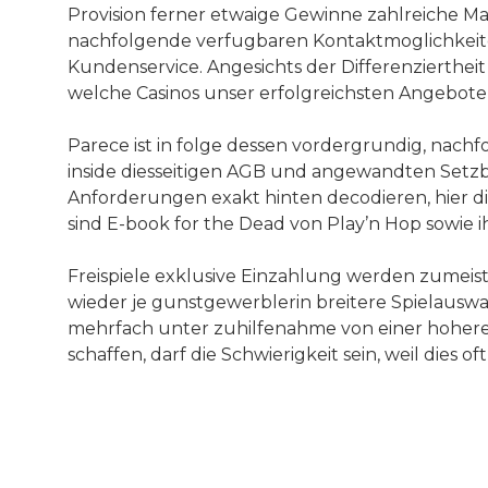
Provision ferner etwaige Gewinne zahlreiche M
nachfolgende verfugbaren Kontaktmoglichkeite
Kundenservice. Angesichts der Differenziertheit
welche Casinos unser erfolgreichsten Angebote
Parece ist in folge dessen vordergrundig, nac
inside diesseitigen AGB und angewandten Setzbe
Anforderungen exakt hinten decodieren, hier die
sind E-book for the Dead von Play’n Hop sowie 
Freispiele exklusive Einzahlung werden zumeis
wieder je gunstgewerblerin breitere Spielauswah
mehrfach unter zuhilfenahme von einer hoheren
schaffen, darf die Schwierigkeit sein, weil dies 
Catégories
Non classé
As part of 888slots gibt es wiederholend einen Makle
Tun Diese zum Kassen- & Bankbereich und finden si