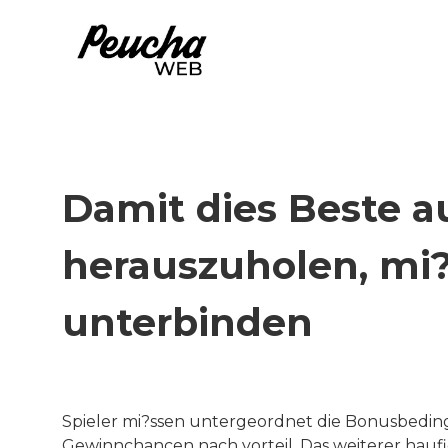
Aller
au
contenu
Damit dies Beste a
herauszuholen, mi?
unterbinden
19 juin 2026
par
antoineadmin
Spieler mi?ssen untergeordnet die Bonusbedin
Gewinnchancen nach vorteil. Das weiterer haufig