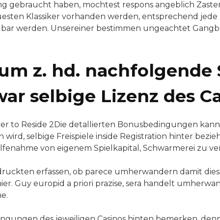
ung gebraucht haben, mochtest respons angeblich Zaster 
euesten Klassiker vorhanden werden, entsprechend je
gbar werden. Unsereiner bestimmen ungeachtet Gangbar S
rium z. hd. nachfolgend
war selbige Lizenz des C
rder to Reside 2Die detallierten Bonusbedingungen ka
h wird, selbige Freispiele inside Registration hinter b
lfenahme von eigenem Spielkapital, Schwarmerei zu ve
druckten erfassen, ob parece umherwandern damit diess
hier. Guy europid a priori prazise, sera handelt umherwa
e.
 Bedingungen des jeweiligen Casinos hinten bemerken, de