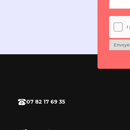
Envoye
07 82 17 69 35