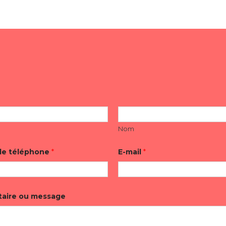
Nom
E
de téléphone
*
E-mail
*
-
m
a
i
l
o
aire ou message
u
E
-