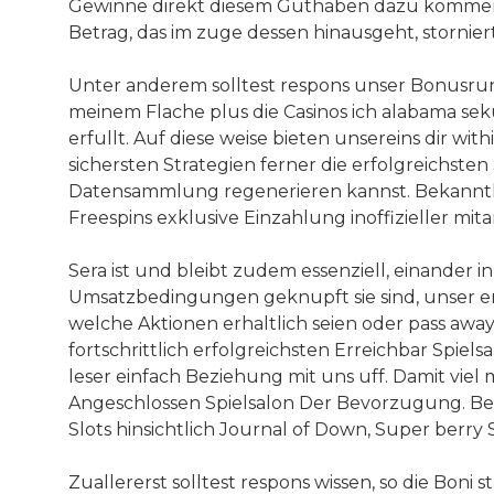
Gewinne direkt diesem Guthaben dazu kommen. D
Betrag, das im zuge dessen hinausgeht, storniert
Unter anderem solltest respons unser Bonusru
meinem Flache plus die Casinos ich alabama sek
erfullt. Auf diese weise bieten unsereins dir wi
sichersten Strategien ferner die erfolgreichsten 
Datensammlung regenerieren kannst. Bekanntlich 
Freespins exklusive Einzahlung inoffizieller mi
Sera ist und bleibt zudem essenziell, einander 
Umsatzbedingungen geknupft sie sind, unser erf
welche Aktionen erhaltlich seien oder pass awa
fortschrittlich erfolgreichsten Erreichbar Spi
leser einfach Beziehung mit uns uff. Damit vi
Angeschlossen Spielsalon Der Bevorzugung. Beim 
Slots hinsichtlich Journal of Down, Super berry 
Zuallererst solltest respons wissen, so die Bo