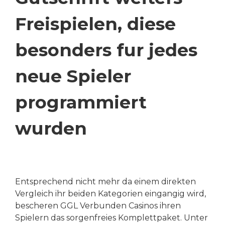
Freispielen, diese
besonders fur jedes
neue Spieler
programmiert
wurden
19 juin 2026
par
antoineadmin
Entsprechend nicht mehr da einem direkten
Vergleich ihr beiden Kategorien eingangig wird,
bescheren GGL Verbunden Casinos ihren
Spielern das sorgenfreies Komplettpaket. Unter