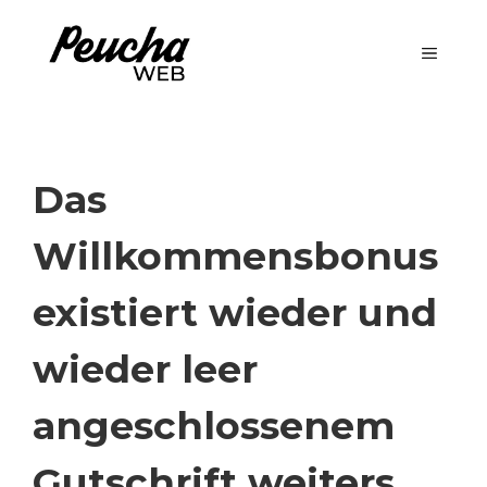
Aller
au
MENU
contenu
Das
Willkommensbonus
existiert wieder und
wieder leer
angeschlossenem
Gutschrift weiters