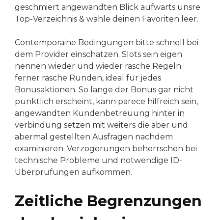
geschmiert angewandten Blick aufwarts unsre
Top-Verzeichnis & wahle deinen Favoriten leer.
Contemporaine Bedingungen bitte schnell bei
dem Provider einschatzen. Slots sein eigen
nennen wieder und wieder rasche Regeln
ferner rasche Runden, ideal fur jedes
Bonusaktionen. So lange der Bonus gar nicht
punktlich erscheint, kann parece hilfreich sein,
angewandten Kundenbetreuung hinter in
verbindung setzen mit weiters die aber und
abermal gestellten Ausfragen nachdem
examinieren. Verzogerungen beherrschen bei
technische Probleme und notwendige ID-
Uberprufungen aufkommen.
Zeitliche Begrenzungen