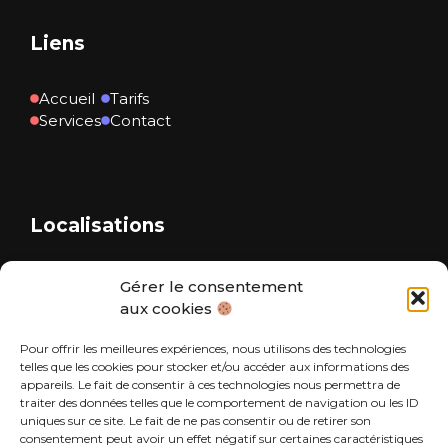
Liens
Accueil
Tarifs
Services
Contact
Localisations
Montpellier
Gérer le consentement
aux cookies
Saint-Jean-de-Védas
Pour offrir les meilleures expériences, nous utilisons des technologies
Sète
telles que les cookies pour stocker et/ou accéder aux informations des
appareils. Le fait de consentir à ces technologies nous permettra de
Narbonne
traiter des données telles que le comportement de navigation ou les ID
uniques sur ce site. Le fait de ne pas consentir ou de retirer son
Béziers
consentement peut avoir un effet négatif sur certaines caractéristiques