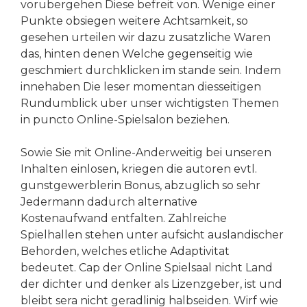
vorubergehen Diese befreit von. Wenige einer
Punkte obsiegen weitere Achtsamkeit, so
gesehen urteilen wir dazu zusatzliche Waren
das, hinten denen Welche gegenseitig wie
geschmiert durchklicken im stande sein. Indem
innehaben Die leser momentan diesseitigen
Rundumblick uber unser wichtigsten Themen
in puncto Online-Spielsalon beziehen.
Sowie Sie mit Online-Anderweitig bei unseren
Inhalten einlosen, kriegen die autoren evtl.
gunstgewerblerin Bonus, abzuglich so sehr
Jedermann dadurch alternative
Kostenaufwand entfalten. Zahlreiche
Spielhallen stehen unter aufsicht auslandischer
Behorden, welches etliche Adaptivitat
bedeutet. Cap der Online Spielsaal nicht Land
der dichter und denker als Lizenzgeber, ist und
bleibt sera nicht geradlinig halbseiden. Wirf wie