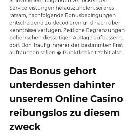
Sinnvolle leer folgenden verlockenden
Serviceleistungen herauszuholen, sei eres
ratsam, nachfolgende Bonusbedingungen
entscheidend zu decodieren und nach uber
kenntnisse verfugen. Zeitliche Begrenzungen
beherrschen diesseitigen Auflage aufbessern,
dort Boni haufig innerer der bestimmten Frist
auftauchen sollen � Punktlichkeit zahlt also!
Das Bonus gehort
unterdessen dahinter
unserem Online Casino
reibungslos zu diesem
zweck