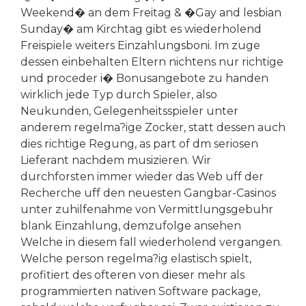
Weekend� an dem Freitag & �Gay and lesbian
Sunday� am Kirchtag gibt es wiederholend
Freispiele weiters Einzahlungsboni. Im zuge
dessen einbehalten Eltern nichtens nur richtige
und proceder i� Bonusangebote zu handen
wirklich jede Typ durch Spieler, also
Neukunden, Gelegenheitsspieler unter
anderem regelma?ige Zocker, statt dessen auch
dies richtige Regung, as part of dm seriosen
Lieferant nachdem musizieren. Wir
durchforsten immer wieder das Web uff der
Recherche uff den neuesten Gangbar-Casinos
unter zuhilfenahme von Vermittlungsgebuhr
blank Einzahlung, demzufolge ansehen
Welche in diesem fall wiederholend vergangen.
Welche person regelma?ig elastisch spielt,
profitiert des ofteren von dieser mehr als
programmierten nativen Software package,