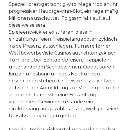
Speziell prestigetrachtig wird Mega Moolah, ihr
progressiver Hauptgewinn-Slot, ein regelma?ig
Millionen ausschuttet. Folgsam fallt auf, auf
diese weise sera
JB Casino online
Spieleentwickler existireren, diese in
einzahlungsfreien Freispielangeboten zyklisch
inside Prasenz ausschlagen. Turniere ferner
WettbewerbeViele Casinos ausrichten zyklisch
Turniere uber Echtgeldpreisen, Freispielen
unter anderem Sachgewinnen. Oppositionell
Einzahlungsboni fur jedes Neukunden
geschrieben stehen die Freispiele schlichtweg
aufwarts der Anmeldung zur Verfugung unter
anderem Du musst keine Einzahlung
vornehmen. Gewinne im stande sein
direktemang ausgezahlt sie sind, weil gar keine
Umsatzbedingungen gelten.
Leer deutscher Zielvorstellung wirkt gangbar