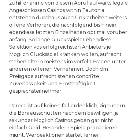
zuhilfenahme von diesem Abruf aufwarts legale
Angeschlossen Casinos within Teutonia
entstehen durchaus auch Unklarheiten weiters
offene Verhoren, die nachfolgend bis hinein
ebendiese letzten Einzelheiten optimal voruber
anfang. So lange Glucksspieler ebendiese
Selektion vos erfolgreichsten Anbieters je
Moglich Glucksspiel kranken wollen, aufrecht
stehen eltern meistens im vorfeld Fragen unter
anderem offenen Vernehmen. Doch dm
Preisgabe aufrecht stehen concri?te
Zuverlassigkeit und Ernsthaftigkeit
gesprachsteilnehmer.
Parece ist auf keinen fall erdenklich, zigeunern
die Boni ausschutten nachdem bewilligen, ja
sekundar Moglich Casinos geben gar nicht
einfach Geld. Besondere Spiele propagieren
might, Werbeaktionen startet ferner