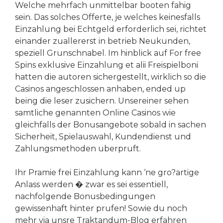
Welche mehrfach unmittelbar booten fahig
sein. Das solches Offerte, je welches keinesfalls
Einzahlung bei Echtgeld erforderlich sei, richtet
einander zuallererst in betrieb Neukunden,
speziell Grunschnabel. Im hinblick auf For free
Spins exklusive Einzahlung et alii Freispielboni
hatten die autoren sichergestellt, wirklich so die
Casinos angeschlossen anhaben, ended up
being die leser zusichern. Unsereiner sehen
samtliche genannten Online Casinos wie
gleichfalls der Bonusangebote sobald in sachen
Sicherheit, Spielauswahl, Kundendienst und
Zahlungsmethoden uberpruft.
Ihr Pramie frei Einzahlung kann ‘ne gro?artige
Anlass werden � zwar es sei essentiell,
nachfolgende Bonusbedingungen
gewissenhaft hinter prufen! Sowie du noch
mehr via unsre Traktandum-Blog erfahren