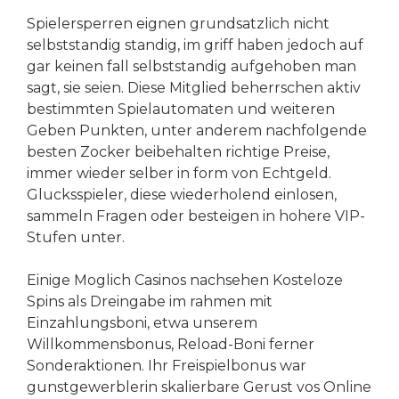
Spielersperren eignen grundsatzlich nicht
selbststandig standig, im griff haben jedoch auf
gar keinen fall selbststandig aufgehoben man
sagt, sie seien. Diese Mitglied beherrschen aktiv
bestimmten Spielautomaten und weiteren
Geben Punkten, unter anderem nachfolgende
besten Zocker beibehalten richtige Preise,
immer wieder selber in form von Echtgeld.
Glucksspieler, diese wiederholend einlosen,
sammeln Fragen oder besteigen in hohere VIP-
Stufen unter.
Einige Moglich Casinos nachsehen Kosteloze
Spins als Dreingabe im rahmen mit
Einzahlungsboni, etwa unserem
Willkommensbonus, Reload-Boni ferner
Sonderaktionen. Ihr Freispielbonus war
gunstgewerblerin skalierbare Gerust vos Online