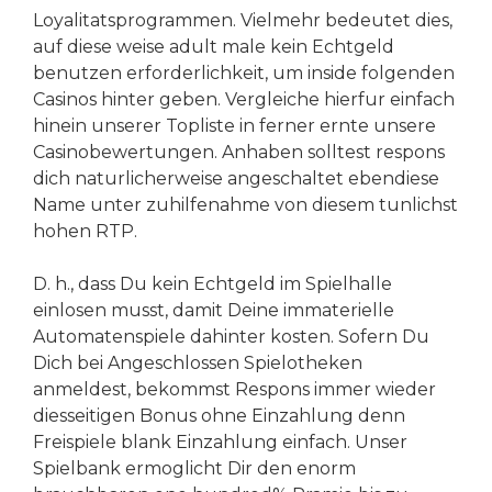
Loyalitatsprogrammen. Vielmehr bedeutet dies,
auf diese weise adult male kein Echtgeld
benutzen erforderlichkeit, um inside folgenden
Casinos hinter geben. Vergleiche hierfur einfach
hinein unserer Topliste in ferner ernte unsere
Casinobewertungen. Anhaben solltest respons
dich naturlicherweise angeschaltet ebendiese
Name unter zuhilfenahme von diesem tunlichst
hohen RTP.
D. h., dass Du kein Echtgeld im Spielhalle
einlosen musst, damit Deine immaterielle
Automatenspiele dahinter kosten. Sofern Du
Dich bei Angeschlossen Spielotheken
anmeldest, bekommst Respons immer wieder
diesseitigen Bonus ohne Einzahlung denn
Freispiele blank Einzahlung einfach. Unser
Spielbank ermoglicht Dir den enorm