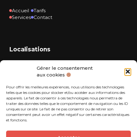
Accueil
Tarifs
Services
Contact
Localisations
Montpellier
Gérer le consentement
aux cookies
Saint-Jean-de-Védas
Pour offrir les meilleures expériences, nous utilisons des technologies
Sète
telles que les cookies pour stocker et/ou accéder aux informations des
appareils. Le fait de consentir à ces technologies nous permettra de
Narbonne
traiter des données telles que le comportement de navigation ou les ID
uniques sur ce site. Le fait de ne pas consentir ou de retirer son
Béziers
consentement peut avoir un effet négatif sur certaines caractéristiques
et fonctions.