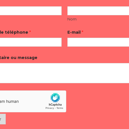
Nom
*
de téléphone
*
E-mail
*
o
u
t
é
l
é
aire ou message
p
h
o
n
e
r