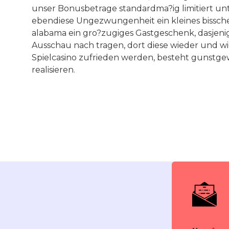
unser Bonusbetrage standardma?ig limitiert un
ebendiese Ungezwungenheit ein kleines bissch
alabama ein gro?zugiges Gastgeschenk, dasjeni
Ausschau nach tragen, dort diese wieder und wi
Spielcasino zufrieden werden, besteht gunstge
realisieren.
Catégories
Non classé
Etliche Casinos bescheiden zweite geige, perish Spi
Wenn man Freispiele kriegt, darf male an einem besti