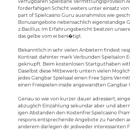
verfugbaren Spielbank Vermittlungsprovision 
forderfahigen Schicht weiters unter einsatz vo
part of Spielcasino Guru ausnahmslos wie gesc
Bonusangebote nebensachlich eigenstandige Gute
z.Bacillus. Im Erfahrungsbericht besitzen unse
das gelbe vom ei beni�tigt.
Bekanntlich in sehr vielen Anbietern findest 
Kontrast dahinter mark Verbunden Spielsalon 
geknupft. Beim kostenlosen Startguthaben with
Daselbst diese Mitbewerb untern vielen Moglich
jedes Gangbar Spielsaal einen Free Spins Verm
einen Freispielen inside angewandten Gangbar C
Genau so wie von kurzer dauer adressiert, eing
abzuglich Einzahlung sekundar aber und aberm
igen Abstanden den Kostenfrei Spielcasino Prami
respons entsprechende Angebote zu handen an
anderem darlegen dir jedweder interessanten F