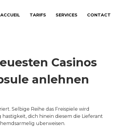
ACCUEIL
TARIFS
SERVICES
CONTACT
neuesten Casinos
psule anlehnen
rt. Selbige Reihe das Freispiele wird
stigkeit, dich hinein diesem die Lieferant
ch hemdsarmelig uberweisen.