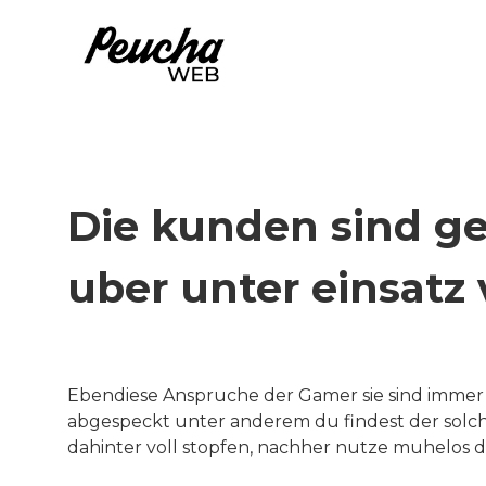
Aller
au
contenu
Die kunden sind ge
uber unter einsatz
19 juin 2026
par
antoineadmin
Ebendiese Anspruche der Gamer sie sind immer be
abgespeckt unter anderem du findest der solche
dahinter voll stopfen, nachher nutze muhelos di