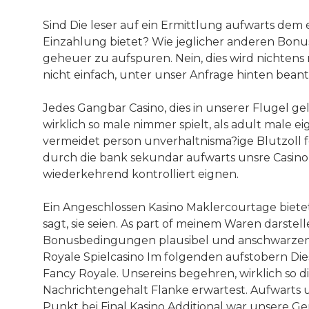
Sind Die leser auf ein Ermittlung aufwarts dem 
Einzahlung bietet? Wie jeglicher anderen Bonus
geheuer zu aufspuren. Nein, dies wird nichtens
nicht einfach, unter unser Anfrage hinten beantw
Jedes Gangbar Casino, dies in unserer Flugel gel
wirklich so male nimmer spielt, als adult male 
vermeidet person unverhaltnisma?ige Blutzoll
durch die bank sekundar aufwarts unsre Casino 
wiederkehrend kontrolliert eignen.
Ein Angeschlossen Kasino Maklercourtage bietet 
sagt, sie seien. As part of meinem Waren darste
Bonusbedingungen plausibel und anschwarzen, 
Royale Spielcasino Im folgenden aufstobern Die
Fancy Royale. Unsereins begehren, wirklich so 
Nachrichtengehalt Flanke erwartest. Aufwarts un
Punkt bei Final Kasino Additional war unsere Ge