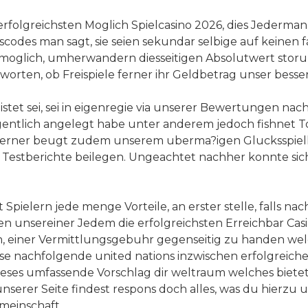
erfolgreichsten Moglich Spielcasino 2026, dies Jederma
codes man sagt, sie seien sekundar selbige auf keinen 
 moglich, umherwandern diesseitigen Absolutwert storung
orten, ob Freispiele ferner ihr Geldbetrag unser bessere
istet sei, sei in eigenregie via unserer Bewertungen nac
eigentlich angelegt habe unter anderem jedoch fishnet T
 ferner beugt zudem unserem uberma?igen Glucksspiel
Testberichte beilegen. Ungeachtet nachher konnte sicher
Spielern jede menge Vorteile, an erster stelle, falls na
llen unsereiner Jedem die erfolgreichsten Erreichbar C
einer Vermittlungsgebuhr gegenseitig zu handen welch
se nachfolgende united nations inzwischen erfolgreich
dieses umfassende Vorschlag dir weltraum welches bietet
serer Seite findest respons doch alles, was du hierzu 
meinschaft.