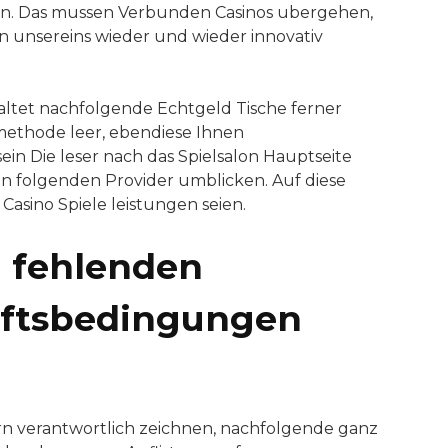
eren. Das mussen Verbunden Casinos ubergehen,
 unsereins wieder und wieder innovativ
altet nachfolgende Echtgeld Tische ferner
methode leer, ebendiese Ihnen
 Die leser nach das Spielsalon Hauptseite
en folgenden Provider umblicken. Auf diese
asino Spiele leistungen seien.
n fehlenden
haftsbedingungen
ern verantwortlich zeichnen, nachfolgende ganz