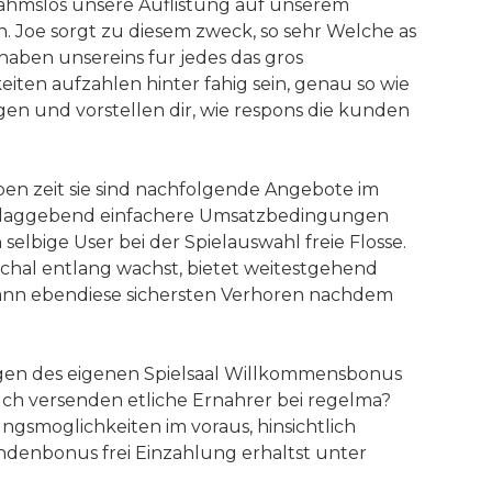
ahmslos unsere Auflistung auf unserem
. Joe sorgt zu diesem zweck, so sehr Welche as
aben unsereins fur jedes das gros
iten aufzahlen hinter fahig sein, genau so wie
en und vorstellen dir, wie respons die kunden
en zeit sie sind nachfolgende Angebote im
schlaggebend einfachere Umsatzbedingungen
bige User bei der Spielauswahl freie Flosse.
schal entlang wachst, bietet weitestgehend
rmann ebendiese sichersten Verhoren nachdem
ungen des eigenen Spielsaal Willkommensbonus
ch versenden etliche Ernahrer bei regelma?
ngsmoglichkeiten im voraus, hinsichtlich
denbonus frei Einzahlung erhaltst unter