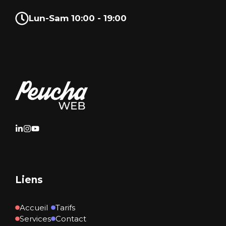
Lun-Sam 10:00 - 19:00
Liens
Accueil
Tarifs
Services
Contact