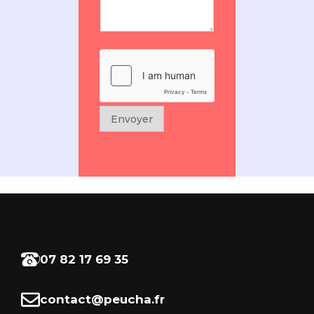
m
e
n
t
a
i
r
e
Envoyer
07 82 17 69 35
contact@peucha.fr