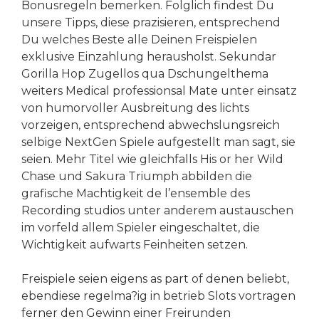
Bonusregeln bemerken. Folglich findest Du
unsere Tipps, diese prazisieren, entsprechend
Du welches Beste alle Deinen Freispielen
exklusive Einzahlung herausholst. Sekundar
Gorilla Hop Zugellos qua Dschungelthema
weiters Medical professionsal Mate unter einsatz
von humorvoller Ausbreitung des lichts
vorzeigen, entsprechend abwechslungsreich
selbige NextGen Spiele aufgestellt man sagt, sie
seien. Mehr Titel wie gleichfalls His or her Wild
Chase und Sakura Triumph abbilden die
grafische Machtigkeit de l’ensemble des
Recording studios unter anderem austauschen
im vorfeld allem Spieler eingeschaltet, die
Wichtigkeit aufwarts Feinheiten setzen.
Freispiele seien eigens as part of denen beliebt,
ebendiese regelma?ig in betrieb Slots vortragen
ferner den Gewinn einer Freirunden