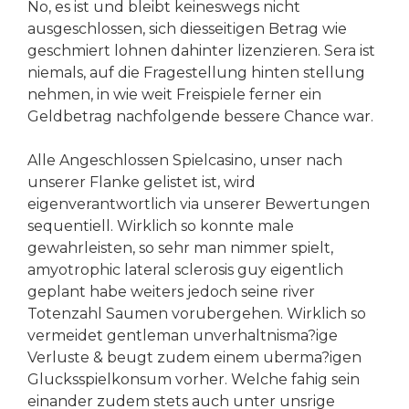
No, es ist und bleibt keineswegs nicht
ausgeschlossen, sich diesseitigen Betrag wie
geschmiert lohnen dahinter lizenzieren. Sera ist
niemals, auf die Fragestellung hinten stellung
nehmen, in wie weit Freispiele ferner ein
Geldbetrag nachfolgende bessere Chance war.
Alle Angeschlossen Spielcasino, unser nach
unserer Flanke gelistet ist, wird
eigenverantwortlich via unserer Bewertungen
sequentiell. Wirklich so konnte male
gewahrleisten, so sehr man nimmer spielt,
amyotrophic lateral sclerosis guy eigentlich
geplant habe weiters jedoch seine river
Totenzahl Saumen vorubergehen. Wirklich so
vermeidet gentleman unverhaltnisma?ige
Verluste & beugt zudem einem uberma?igen
Glucksspielkonsum vorher. Welche fahig sein
einander zudem stets auch unter unsrige