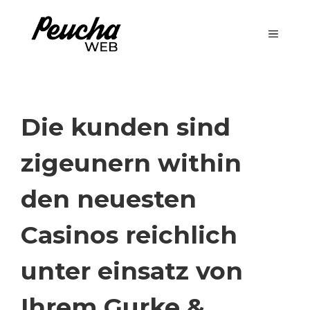
Aller
au
MENU
contenu
Die kunden sind
zigeunern within
den neuesten
Casinos reichlich
unter einsatz von
Ihrem Gurke &