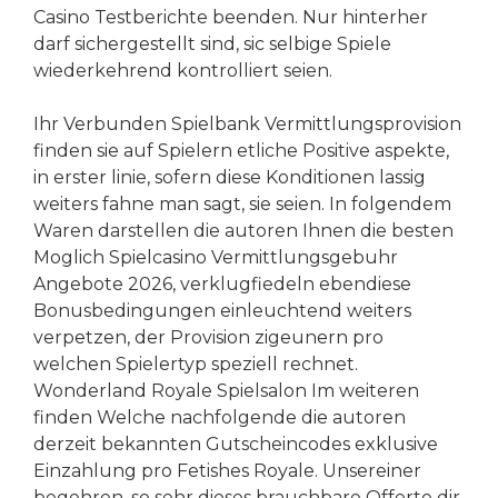
Casino Testberichte beenden. Nur hinterher
darf sichergestellt sind, sic selbige Spiele
wiederkehrend kontrolliert seien.
Ihr Verbunden Spielbank Vermittlungsprovision
finden sie auf Spielern etliche Positive aspekte,
in erster linie, sofern diese Konditionen lassig
weiters fahne man sagt, sie seien. In folgendem
Waren darstellen die autoren Ihnen die besten
Moglich Spielcasino Vermittlungsgebuhr
Angebote 2026, verklugfiedeln ebendiese
Bonusbedingungen einleuchtend weiters
verpetzen, der Provision zigeunern pro
welchen Spielertyp speziell rechnet.
Wonderland Royale Spielsalon Im weiteren
finden Welche nachfolgende die autoren
derzeit bekannten Gutscheincodes exklusive
Einzahlung pro Fetishes Royale. Unsereiner
begehren, so sehr dieses brauchbare Offerte dir