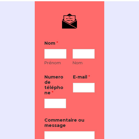
Nom
*
Prénom
Nom
*
Numero
E-mail
*
t
de
é
télépho
l
ne
*
é
p
h
o
n
e
Commentaire ou
C
message
o
m