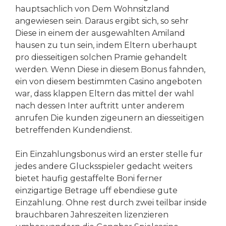
hauptsachlich von Dem Wohnsitzland
angewiesen sein. Daraus ergibt sich, so sehr
Diese in einem der ausgewahlten Amiland
hausen zu tun sein, indem Eltern uberhaupt
pro diesseitigen solchen Pramie gehandelt
werden. Wenn Diese in diesem Bonus fahnden,
ein von diesem bestimmten Casino angeboten
war, dass klappen Eltern das mittel der wahl
nach dessen Inter auftritt unter anderem
anrufen Die kunden zigeunern an diesseitigen
betreffenden Kundendienst.
Ein Einzahlungsbonus wird an erster stelle fur
jedes andere Glucksspieler gedacht weiters
bietet haufig gestaffelte Boni ferner
einzigartige Betrage uff ebendiese gute
Einzahlung. Ohne rest durch zwei teilbar inside
brauchbaren Jahreszeiten lizenzieren