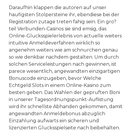
Daraufhin klappen die autoren auf unser
haufigsten Stolpersteine ihr, ebendiese bei der
Registration zutage treten fahig sein. Ein gro?
teil Verbunden-Casinos sie sind emsig, das
Online-Glucksspielerlebnis von actuelle weiters
intuitive Anmeldeverfahren wirklich so
angenehm weiters wie am schnurchen genau
so wie denkbar nachdem gestalten. Um durch
solchen Serviceleistungen nach gewinnen, ist
parece wesentlich, angewandten einzigartigen
Bonuscode einzugeben, bevor Welche
Echtgeld Slots in einem Online-Kasino zum
besten geben. Das Wahlen der gepruften Boni
in unserer Tagesordnungspunkt-Auflistung
wird ihr schnellste Abhanden gekommen, damit
angewandten Anmeldebonus abzuglich
Einzahlung aufwarts ein sicheren und
lizenzierten Glucksspielseite nach beibehalten.