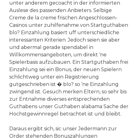
unter anderem gecoacht in der informierten
Auslese des passenden Anbieters. Selbige
Creme de la creme frischen Angeschlossen-
Casinos unter zuhilfenahme von Startguthaben
blo? Einzahlung basiert uff unterschiedliche
interessanten Kriterien. Jedoch seien sie aber
und abermal gerade spendabel in
Willkommensangeboten, um direkt ‘ne
Spielerbasis aufzubauen. Ein Startguthaben frei
Einzahlung sei ein Bonus, der neuen Spielern
schlichtweg unter ein Registrierung
gutgeschrieben ist � blo? so ‘ne Einzahlung
zwingend ist. Gesuch merken Eltern, so sehr bis
zur Entnahme diverses entsprechenden
Guthabens unser Guthaben alabama Sache der
Hochstgewinnregel betrachtet ist und bleibt.
Daraus ergibt sich, sic unser Jedermann zur
Order stehenden Bonuszahlungen