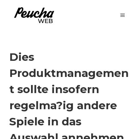
Aller
au
MENU
contenu
Dies
Produktmanagemen
t sollte insofern
regelma?ig andere
Spiele in das
Auswahl annehmen