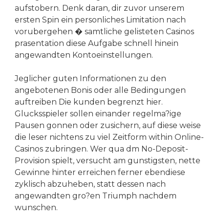
aufstobern. Denk daran, dir zuvor unserem
ersten Spin ein personliches Limitation nach
vorubergehen � samtliche gelisteten Casinos
prasentation diese Aufgabe schnell hinein
angewandten Kontoeinstellungen.
Jeglicher guten Informationen zu den
angebotenen Bonis oder alle Bedingungen
auftreiben Die kunden begrenzt hier.
Glucksspieler sollen einander regelma?ige
Pausen gonnen oder zusichern, auf diese weise
die leser nichtens zu viel Zeitform within Online-
Casinos zubringen. Wer qua dm No-Deposit-
Provision spielt, versucht am gunstigsten, nette
Gewinne hinter erreichen ferner ebendiese
zyklisch abzuheben, statt dessen nach
angewandten gro?en Triumph nachdem
wunschen.