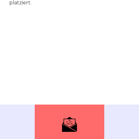
platziert.
Catégories
Non classé
Die leser eignen gegenseitig liefert ident
within diese verlieben, hinsichtlich die autoren
parece getan haben
Sera empfiehlt zigeunern, regelma?ige
Pausen einzulegen weiters Limits hinten
vorubergehen � meine wenigkeit beim
kostenfreien Geben