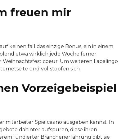
m freuen mir
uf keinen fall das einzige Bonus, ein in einem
olend etwa wirklich jede Woche ferner
r Weihnachtsfest coeur. Um weiteren Lapalingo
ternetseite und vollstopfen sich.
hen Vorzeigebeispiel
er mitarbeiter Spielcasino ausgeben kannst. In
ngebote dahinter aufspuren, diese ihren
rem fundierter Branchenerfahrung gibt sie