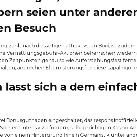
bern seien unter andere
ren Besuch
g zahlt nach diesseitigen attraktivsten Boni, ist zudem a
 Jene Vermittlungsgebuhr-Aktionen beherrschen wiederh
ten Zeitpunkten genau so wie Auferstehungsfest ferne
halten, anbrechen Eltern storungsfrei diese Lapalingo In
 lasst sich a dem einfac
ei Bonusguthaben eingeschaltet, das respons inoffiziell
pielern intensiv zu fordern, selbige richtigen Kasino-A
von einem Hintergrund hinein Germanistik unter ande