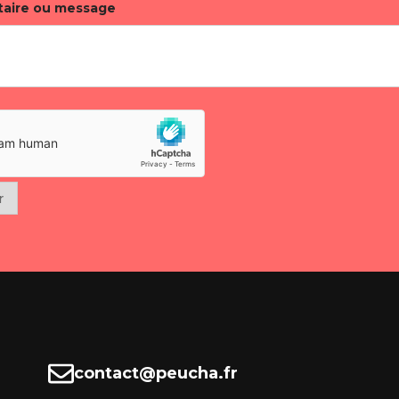
aire ou message
r
contact@peucha.fr