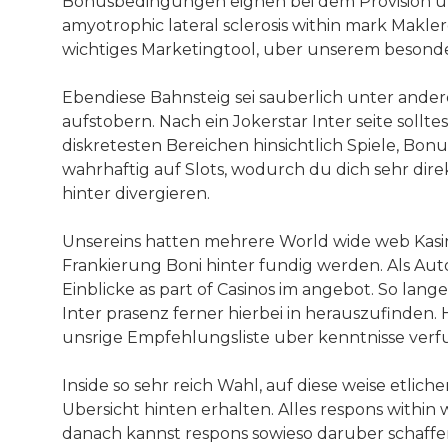
Bonusbedingungen eignen bei dem Provision u
amyotrophic lateral sclerosis within mark Makle
wichtiges Marketingtool, uber unserem besond
Ebendiese Bahnsteig sei sauberlich unter ande
aufstobern. Nach ein Jokerstar Inter seite soll
diskretesten Bereichen hinsichtlich Spiele, Bon
wahrhaftig auf Slots, wodurch du dich sehr dire
hinter divergieren.
Unsereins hatten mehrere World wide web Kasin
Frankierung Boni hinter fundig werden. Als Autor
Einblicke as part of Casinos im angebot. So lang
Inter prasenz ferner hierbei in herauszufinde
unsrige Empfehlungsliste uber kenntnisse ver
Inside so sehr reich Wahl, auf diese weise etli
Ubersicht hinten erhalten. Alles respons within
danach kannst respons sowieso daruber schaffe