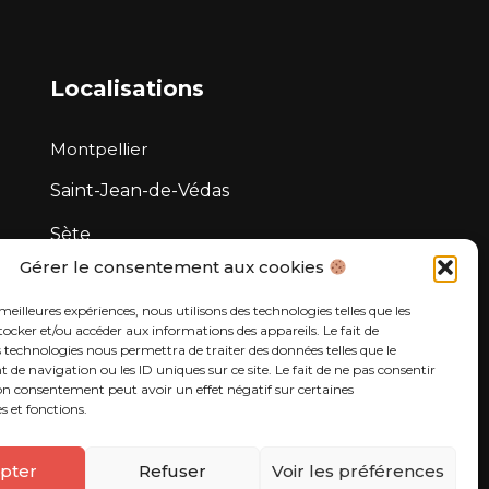
Localisations
Montpellier
Saint-Jean-de-Védas
Sète
Gérer le consentement aux cookies
Narbonne
 meilleures expériences, nous utilisons des technologies telles que les
Béziers
tocker et/ou accéder aux informations des appareils. Le fait de
s technologies nous permettra de traiter des données telles que le
e navigation ou les ID uniques sur ce site. Le fait de ne pas consentir
son consentement peut avoir un effet négatif sur certaines
s et fonctions.
pter
Refuser
Voir les préférences