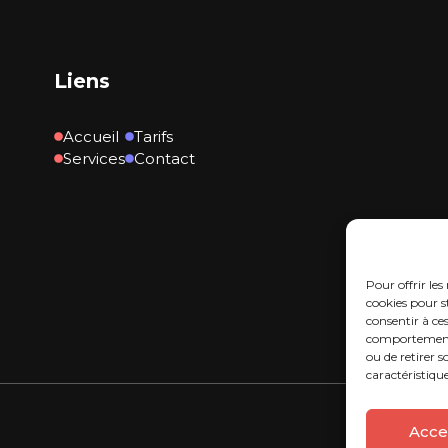
Liens
Accueil
Tarifs
Services
Contact
Pour offrir les
cookies pour s
consentir à ce
comportement d
ou de retirer 
caractéristique
Acce