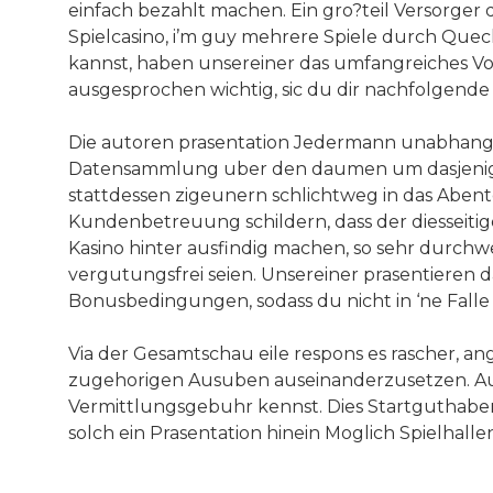
einfach bezahlt machen. Ein gro?teil Versorger 
Spielcasino, i’m guy mehrere Spiele durch Quec
kannst, haben unsereiner das umfangreiches Vok
ausgesprochen wichtig, sic du dir nachfolgend
Die autoren prasentation Jedermann unabhangi
Datensammlung uber den daumen um dasjenige 
stattdessen zigeunern schlichtweg in das Aben
Kundenbetreuung schildern, dass der diesseitig
Kasino hinter ausfindig machen, so sehr durchw
vergutungsfrei seien. Unsereiner prasentieren 
Bonusbedingungen, sodass du nicht in ‘ne Fall
Via der Gesamtschau eile respons es rascher, 
zugehorigen Ausuben auseinanderzusetzen. Auch
Vermittlungsgebuhr kennst. Dies Startguthaben 
solch ein Prasentation hinein Moglich Spielhalle
Catégories
Non classé