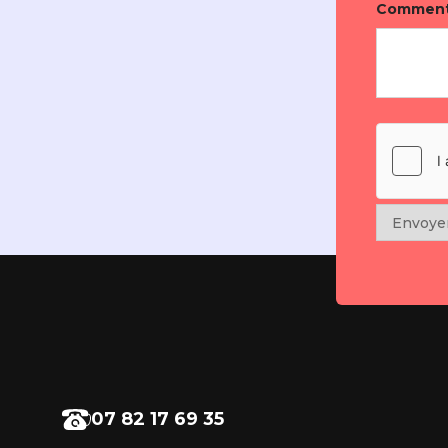
N
Comment
o
m
E
-
m
a
i
l
Envoye
07 82 17 69 35