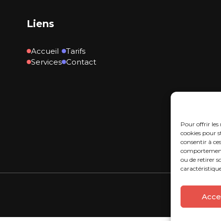
Liens
Accueil
Tarifs
Services
Contact
Pour offrir les
cookies pour s
consentir à ce
comportement d
ou de retirer 
caractéristique
Acce