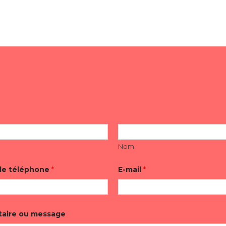
dert man sagt, sie seien � die autoren, die Rechtsanwaltskanzlei
Nom
de téléphone
*
E-mail
*
aire ou message