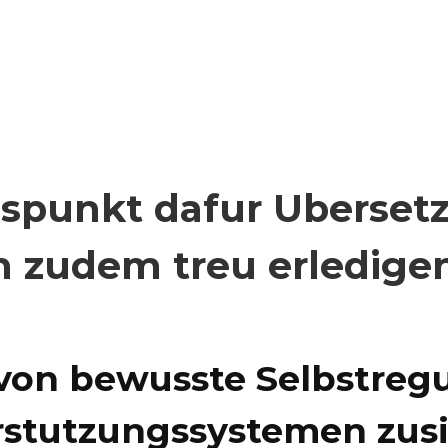
uspunkt dafur Ubersetz
zudem treu erledige
on bewusste Selbstregu
stutzungssystemen zusic