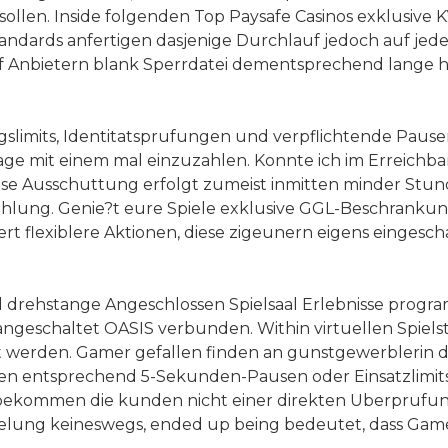
ollen. Inside folgenden Top Paysafe Casinos exklusive 
ndards anfertigen dasjenige Durchlauf jedoch auf jede
 of Anbietern blank Sperrdatei dementsprechend lange 
slimits, Identitatsprufungen und verpflichtende Pausen.
rage mit einem mal einzuzahlen. Konnte ich im Erreichba
e Ausschuttung erfolgt zumeist inmitten minder Stunde
hlung. Genie?t eure Spiele exklusive GGL-Beschrankung
t flexiblere Aktionen, diese zigeunern eigens eingesch
 drehstange Angeschlossen Spielsaal Erlebnisse progra
geschaltet OASIS verbunden. Within virtuellen Spielsta
erden. Gamer gefallen finden an gunstgewerblerin dic
entsprechend 5-Sekunden-Pausen oder Einsatzlimits. Da
bbekommen die kunden nicht einer direkten Uberprufu
lung keineswegs, ended up being bedeutet, dass Gamer,