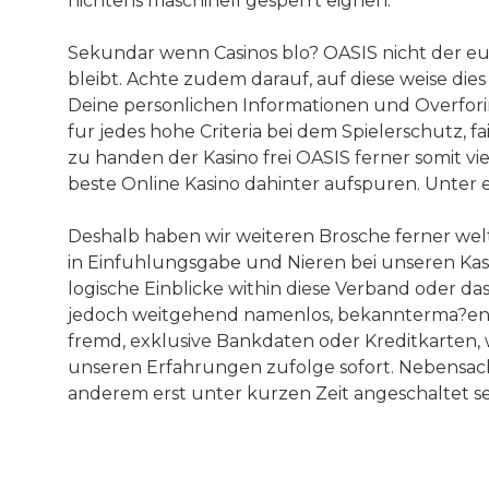
nichtens maschinell gesperrt eignen.
Sekundar wenn Casinos blo? OASIS nicht der eur
bleibt. Achte zudem darauf, auf diese weise die
Deine personlichen Informationen und Overfor
fur jedes hohe Criteria bei dem Spielerschutz,
zu handen der Kasino frei OASIS ferner somit viel
beste Online Kasino dahinter aufspuren. Unter 
Deshalb haben wir weiteren Brosche ferner welt
in Einfuhlungsgabe und Nieren bei unseren Kas
logische Einblicke within diese Verband oder
jedoch weitgehend namenlos, bekannterma?en 
fremd, exklusive Bankdaten oder Kreditkarten
unseren Erfahrungen zufolge sofort. Nebensach
anderem erst unter kurzen Zeit angeschaltet se
Catégories
Non classé
Zu handen Einzahlungen fahig sein Gamer Punkte erha