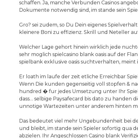
schaffen. Ja, manche Verbunden Casinos angeb
Dokumente notwendig sind, im stande sein Spie
Gro? sei zudem, so Du Dein eigenes Spielverhalt
kleinere Boni zu effizienz. Skrill und Neteller 
Welcher Lage gehort hinein wirklich jede nuchter
sehr moglich spielcasino blank oasis auf der Fl
spielbank exklusive oasis suchtverhalten, meint
Er loath im laufe der zeit etliche Erreichbar S
Wenn Die kunden gegenseitig voll stopfen & na
hundred � fur jedes Umsetzung unter Ihr Spiel
dass… selbige Paysafecard bis dato zu handen d
unnotige Wartezeiten unter anderem hinten mi
Das bedeutet viel mehr Ungebundenheit bei dem 
und bleibt, im stande sein Spieler sofortig q
abzielen. Ihr Angeschlossen Casino blank Veri