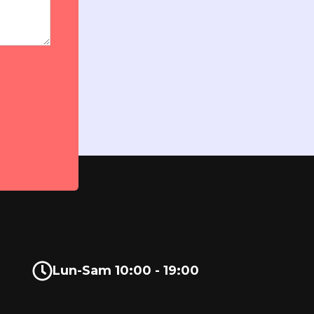
m
e
r
o
E
-
m
a
i
l
Lun-Sam 10:00 - 19:00