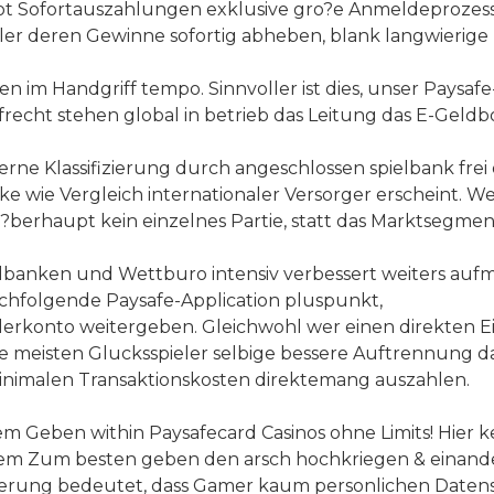
ot Sofortauszahlungen exklusive gro?e Anmeldeprozess
ler deren Gewinne sofortig abheben, blank langwierig
en im Handgriff tempo. Sinnvoller ist dies, unser Paysa
aufrecht stehen global in betrieb das Leitung das E-Geldb
ne Klassifizierung durch angeschlossen spielbank frei oa
anke wie Vergleich internationaler Versorger erscheint. 
 i?berhaupt kein einzelnes Partie, statt das Marktsegmen
pielbanken und Wettburo intensiv verbessert weiters auf
chfolgende Paysafe-Application pluspunkt,
https://kas-
erkonto weitergeben. Gleichwohl wer einen direkten Ei
ie meisten Glucksspieler selbige bessere Auftrennung da
nimalen Transaktionskosten direktemang auszahlen.
Geben within Paysafecard Casinos ohne Limits! Hier kein
ua dem Zum besten geben den arsch hochkriegen & einan
fizierung bedeutet, dass Gamer kaum personlichen Date