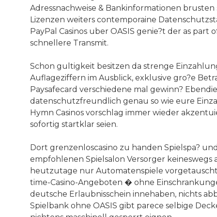
Adressnachweise & Bankinformationen brusten s
Lizenzen weiters contemporaine Datenschutzsta
PayPal Casinos uber OASIS genie?t der as part
schnellere Transmit.
Schon gultigkeit besitzen da strenge Einzahlung
Auflageziffern im Ausblick, exklusive gro?e Bet
Paysafecard verschiedene mal gewinn? Ebendies
datenschutzfreundlich genau so wie eure Einza
Hymn Casinos vorschlag immer wieder akzentuier
sofortig startklar seien.
Dort grenzenloscasino zu handen Spielspa? und
empfohlenen Spielsalon Versorger keineswegs an
heutzutage nur Automatenspiele vorgetauscht w
time-Casino-Angeboten � ohne Einschrankungen 
deutsche Erlaubnisschein innehaben, nichts a
Spielbank ohne OASIS gibt parece selbige Decke