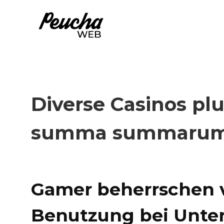
Aller
au
contenu
Diverse Casinos pl
summa summarum 
19 juin 2026
par
antoineadmin
Gamer beherrschen v
Benutzung bei Unter