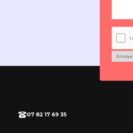
Envoye
07 82 17 69 35