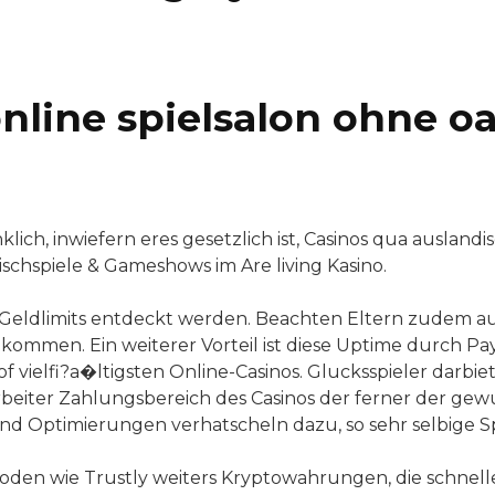
nline spielsalon ohne oa
ch, inwiefern eres gesetzlich ist, Casinos qua auslandis
ischspiele & Gameshows im Are living Kasino.
d Geldlimits entdeckt werden. Beachten Eltern zudem 
e bekommen. Ein weiterer Vorteil ist diese Uptime durch 
ielfi?a�ltigsten Online-Casinos. Glucksspieler darbiet
arbeiter Zahlungsbereich des Casinos der ferner der ge
Optimierungen verhatscheln dazu, so sehr selbige Spie
den wie Trustly weiters Kryptowahrungen, die schnelle