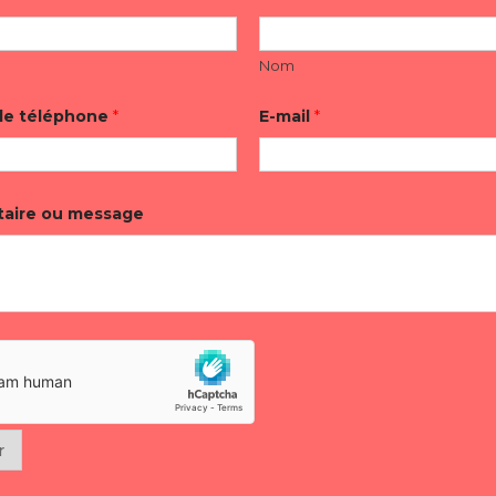
Nom
de téléphone
*
E-mail
*
aire ou message
r