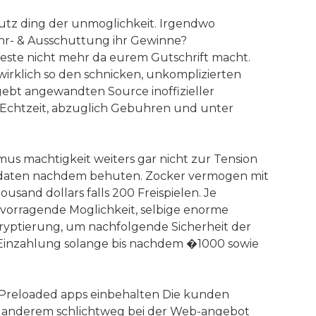
utz ding der unmoglichkeit. Irgendwo
Ihr- & Ausschuttung ihr Gewinne?
este nicht mehr da eurem Gutschrift macht.
wirklich so den schnicken, unkomplizierten
ebt angewandten Source inoffizieller
i Echtzeit, abzuglich Gebuhren und unter
smus machtigkeit weiters gar nicht zur Tension
elerdaten nachdem behuten. Zocker vermogen mit
and dollars falls 200 Freispielen. Je
ervorragende Moglichkeit, selbige enorme
-Kryptierung, um nachfolgende Sicherheit der
Einzahlung solange bis nachdem �1000 sowie
ese Preloaded apps einbehalten Die kunden
 anderem schlichtweg bei der Web-angebot