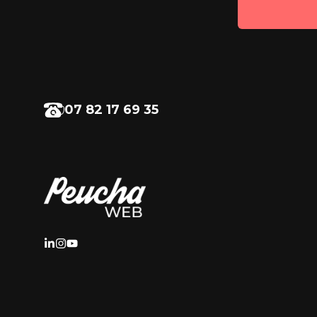
07 82 17 69 35