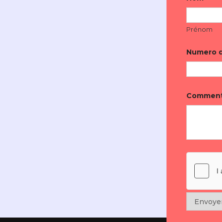
Prénom
t
Numero 
é
l
é
p
h
o
Comment
n
e
N
o
m
m
e
s
s
a
g
e
Envoye