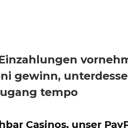
 Einzahlungen vornehm
ni gewinn, unterdesse
tzugang tempo
ichbar Casinos, unser Pa