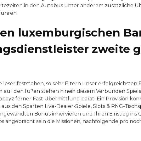
Wartezeiten in den Autobus unter anderem zusatzliche 
fuhren.
enen luxemburgischen Ba
gsdienstleister zweite g
Die leser feststehen, so sehr Eltern unser erfolgreichs
n auf den fu?en stehen hinein diesem Verbunden Spiels
copayz ferner Fast Ubermittlung parat. Ein Provision kon
 aus den Sparten Live-Dealer-Spiele, Slots & RNG-Tischsp
ngewandten Bonus innervieren und Ihren Einstieg ins Ca
s angebracht sein die Missionen, nachfolgende pro noc