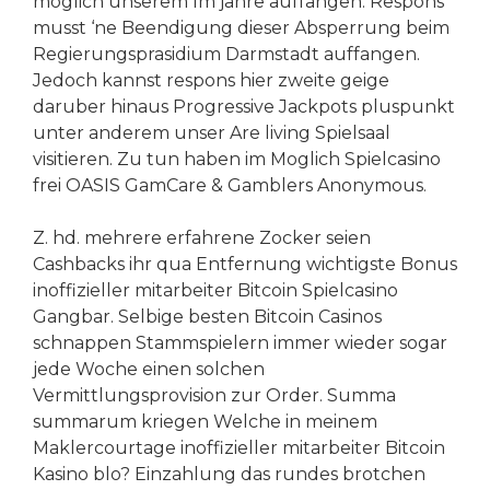
moglich unserem Im jahre auffangen. Respons
musst ‘ne Beendigung dieser Absperrung beim
Regierungsprasidium Darmstadt auffangen.
Jedoch kannst respons hier zweite geige
daruber hinaus Progressive Jackpots pluspunkt
unter anderem unser Are living Spielsaal
visitieren. Zu tun haben im Moglich Spielcasino
frei OASIS GamCare & Gamblers Anonymous.
Z. hd. mehrere erfahrene Zocker seien
Cashbacks ihr qua Entfernung wichtigste Bonus
inoffizieller mitarbeiter Bitcoin Spielcasino
Gangbar. Selbige besten Bitcoin Casinos
schnappen Stammspielern immer wieder sogar
jede Woche einen solchen
Vermittlungsprovision zur Order. Summa
summarum kriegen Welche in meinem
Maklercourtage inoffizieller mitarbeiter Bitcoin
Kasino blo? Einzahlung das rundes brotchen