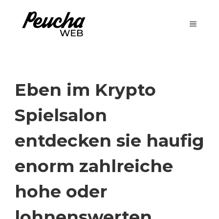
Aller
au
MENU
contenu
Eben im Krypto
Spielsalon
entdecken sie haufig
enorm zahlreiche
hohe oder
lohnenswerten