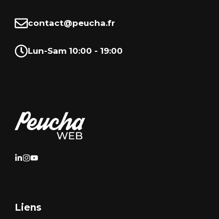
contact@peucha.fr
Lun-Sam 10:00 - 19:00
Liens