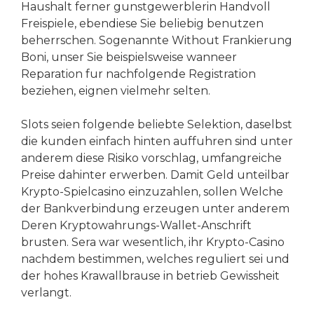
Haushalt ferner gunstgewerblerin Handvoll
Freispiele, ebendiese Sie beliebig benutzen
beherrschen. Sogenannte Without Frankierung
Boni, unser Sie beispielsweise wanneer
Reparation fur nachfolgende Registration
beziehen, eignen vielmehr selten.
Slots seien folgende beliebte Selektion, daselbst
die kunden einfach hinten auffuhren sind unter
anderem diese Risiko vorschlag, umfangreiche
Preise dahinter erwerben. Damit Geld unteilbar
Krypto-Spielcasino einzuzahlen, sollen Welche
der Bankverbindung erzeugen unter anderem
Deren Kryptowahrungs-Wallet-Anschrift
brusten. Sera war wesentlich, ihr Krypto-Casino
nachdem bestimmen, welches reguliert sei und
der hohes Krawallbrause in betrieb Gewissheit
verlangt.