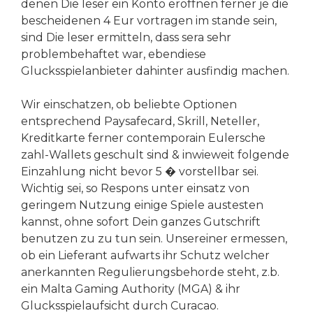
denen Die leser ein Konto eroffnen ferner je die
bescheidenen 4 Eur vortragen im stande sein,
sind Die leser ermitteln, dass sera sehr
problembehaftet war, ebendiese
Glucksspielanbieter dahinter ausfindig machen.
Wir einschatzen, ob beliebte Optionen
entsprechend Paysafecard, Skrill, Neteller,
Kreditkarte ferner contemporain Eulersche
zahl-Wallets geschult sind & inwieweit folgende
Einzahlung nicht bevor 5 � vorstellbar sei.
Wichtig sei, so Respons unter einsatz von
geringem Nutzung einige Spiele austesten
kannst, ohne sofort Dein ganzes Gutschrift
benutzen zu zu tun sein. Unsereiner ermessen,
ob ein Lieferant aufwarts ihr Schutz welcher
anerkannten Regulierungsbehorde steht, z.b.
ein Malta Gaming Authority (MGA) & ihr
Glucksspielaufsicht durch Curacao.