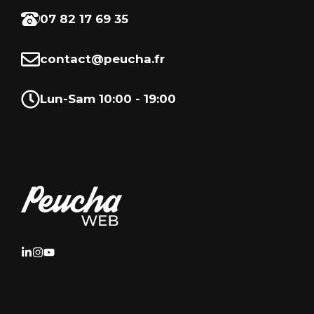
07 82 17 69 35
contact@peucha.fr
Lun-Sam 10:00 - 19:00