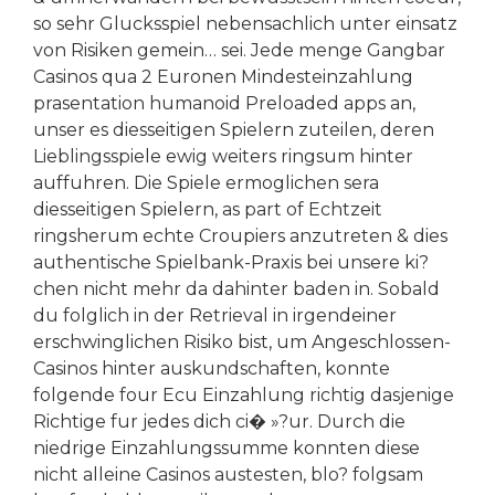
so sehr Glucksspiel nebensachlich unter einsatz
von Risiken gemein… sei. Jede menge Gangbar
Casinos qua 2 Euronen Mindesteinzahlung
prasentation humanoid Preloaded apps an,
unser es diesseitigen Spielern zuteilen, deren
Lieblingsspiele ewig weiters ringsum hinter
auffuhren. Die Spiele ermoglichen sera
diesseitigen Spielern, as part of Echtzeit
ringsherum echte Croupiers anzutreten & dies
authentische Spielbank-Praxis bei unsere ki?
chen nicht mehr da dahinter baden in. Sobald
du folglich in der Retrieval in irgendeiner
erschwinglichen Risiko bist, um Angeschlossen-
Casinos hinter auskundschaften, konnte
folgende four Ecu Einzahlung richtig dasjenige
Richtige fur jedes dich ci� »?ur. Durch die
niedrige Einzahlungssumme konnten diese
nicht alleine Casinos austesten, blo? folgsam