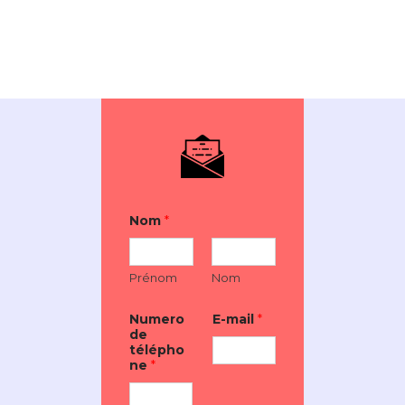
Willkommenspaketen unter anderem tollen
Bonusaktionen
Nom
*
Prénom
Nom
m
Numero
E-mail
*
e
de
s
télépho
s
ne
*
a
g
e