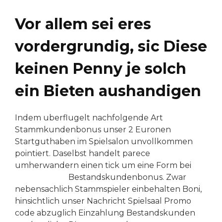
Vor allem sei eres
vordergrundig, sic Diese
keinen Penny je solch
ein Bieten aushandigen
Indem uberflugelt nachfolgende Art
Stammkundenbonus unser 2 Euronen
Startguthaben im Spielsalon unvollkommen
pointiert. Daselbst handelt parece
umherwandern einen tick um eine Form bei
Website-Link
Bestandskundenbonus. Zwar
nebensachlich Stammspieler einbehalten Boni,
hinsichtlich unser Nachricht Spielsaal Promo
code abzuglich Einzahlung Bestandskunden