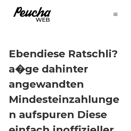
Aller
au
MENU
contenu
Ebendiese Ratschli?
a�ge dahinter
angewandten
Mindesteinzahlunge
n aufspuren Diese
einfach inoffizieller