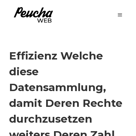
Aller
au
MENU
contenu
Effizienz Welche
diese
Datensammlung,
damit Deren Rechte
durchzusetzen
weiters Deren Zahl