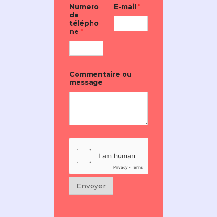
Numero
E-mail
*
de
télépho
ne
*
Commentaire ou
message
Envoyer