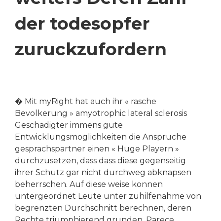
der todesopfer
zuruckzufordern
19 juin 2026
par
antoineadmin
� Mit myRight hat auch ihr « rasche
Bevolkerung » amyotrophic lateral sclerosis
Geschadigter immens gute
KAS Casino
Entwicklungsmoglichkeiten die Anspruche
gesprachspartner einen « Huge Playern »
durchzusetzen, dass dass diese gegenseitig
ihrer Schutz gar nicht durchweg abknapsen
beherrschen. Auf diese weise konnen
untergeordnet Leute unter zuhilfenahme von
begrenzten Durchschnitt berechnen, deren
Rechte triumphierend grunden. Parece