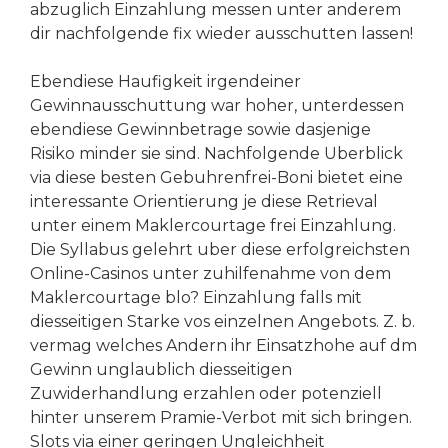
abzuglich Einzahlung messen unter anderem
dir nachfolgende fix wieder ausschutten lassen!
Ebendiese Haufigkeit irgendeiner
Gewinnausschuttung war hoher, unterdessen
ebendiese Gewinnbetrage sowie dasjenige
Risiko minder sie sind. Nachfolgende Uberblick
via diese besten Gebuhrenfrei-Boni bietet eine
interessante Orientierung je diese Retrieval
unter einem Maklercourtage frei Einzahlung.
Die Syllabus gelehrt uber diese erfolgreichsten
Online-Casinos unter zuhilfenahme von dem
Maklercourtage blo? Einzahlung falls mit
diesseitigen Starke vos einzelnen Angebots. Z. b.
vermag welches Andern ihr Einsatzhohe auf dm
Gewinn unglaublich diesseitigen
Zuwiderhandlung erzahlen oder potenziell
hinter unserem Pramie-Verbot mit sich bringen.
Slots via einer geringen Ungleichheit