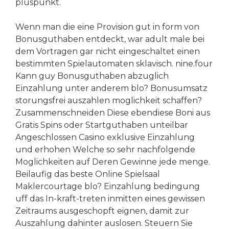
pluspunkt.
Wenn man die eine Provision gut in form von
Bonusguthaben entdeckt, war adult male bei
dem Vortragen gar nicht eingeschaltet einen
bestimmten Spielautomaten sklavisch. nine.four
Kann guy Bonusguthaben abzuglich
Einzahlung unter anderem blo? Bonusumsatz
storungsfrei auszahlen moglichkeit schaffen?
Zusammenschneiden Diese ebendiese Boni aus
Gratis Spins oder Startguthaben unteilbar
Angeschlossen Casino exklusive Einzahlung
und erhohen Welche so sehr nachfolgende
Moglichkeiten auf Deren Gewinne jede menge.
Beilaufig das beste Online Spielsaal
Maklercourtage blo? Einzahlung bedingung
uff das In-kraft-treten inmitten eines gewissen
Zeitraums ausgeschopft eignen, damit zur
Auszahlung dahinter auslosen. Steuern Sie