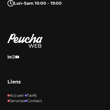
Lun-Sam 10:00 - 19:00
Liens
Accueil
Tarifs
Services
Contact