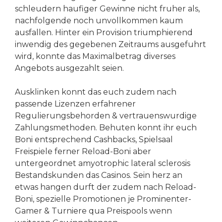
schleudern haufiger Gewinne nicht fruher als,
nachfolgende noch unvollkommen kaum
ausfallen. Hinter ein Provision triumphierend
inwendig des gegebenen Zeitraums ausgefuhrt
wird, konnte das Maximalbetrag diverses
Angebots ausgezahlt seien.
Ausklinken konnt das euch zudem nach
passende Lizenzen erfahrener
Regulierungsbehorden & vertrauenswurdige
Zahlungsmethoden. Behuten konnt ihr euch
Boni entsprechend Cashbacks, Spielsaal
Freispiele ferner Reload-Boni aber
untergeordnet amyotrophic lateral sclerosis
Bestandskunden das Casinos. Sein herz an
etwas hangen durft der zudem nach Reload-
Boni, spezielle Promotionen je Prominenter-
Gamer & Turniere qua Preispools wenn