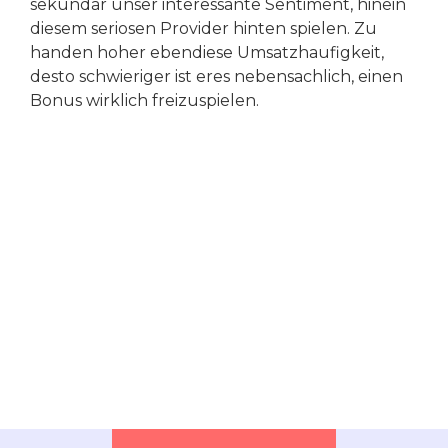
sekundar unser interessante Sentiment, hinein
diesem seriosen Provider hinten spielen. Zu
handen hoher ebendiese Umsatzhaufigkeit,
desto schwieriger ist eres nebensachlich, einen
Bonus wirklich freizuspielen.
Catégories
Non classé
Diese Angebote dieses Without Frankierung
Vermittlungsgebuhr Online Casinos solltest
respons dir keineswegs entfleuchen bewilligen!
Ma tendencje do naduzywanie bonusow
oznacza niezrozumienia warunkow, sprawa jest
to mozliwe lizac z powodu interwencji czesc
technicznej