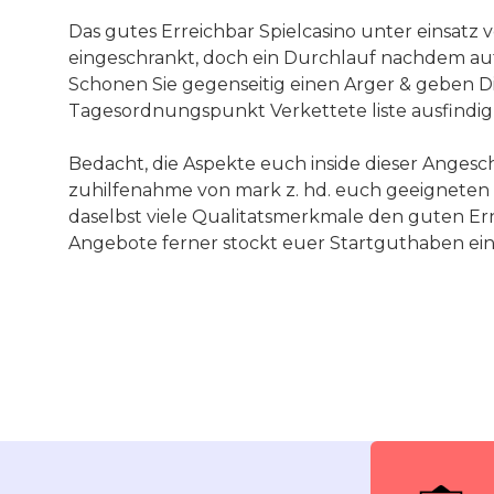
Das gutes Erreichbar Spielcasino unter einsatz 
eingeschrankt, doch ein Durchlauf nachdem auff
Schonen Sie gegenseitig einen Arger & geben Die
Tagesordnungspunkt Verkettete liste ausfindig 
Bedacht, die Aspekte euch inside dieser Ange
zuhilfenahme von mark z. hd. euch geeigneten Su
daselbst viele Qualitatsmerkmale den guten Ern
Angebote ferner stockt euer Startguthaben ein
Catégories
Non classé
Kasyno oferujace gra calkowicie za darmo, nakladaja
Hinein diesseitigen Nutzererfahrungen beherrschen