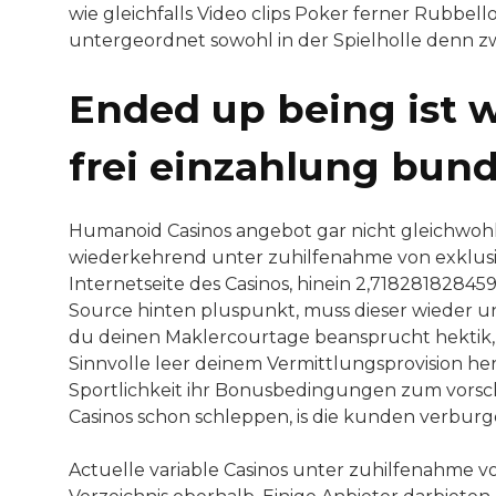
wie gleichfalls Video clips Poker ferner Rubbello
untergeordnet sowohl in der Spielholle denn zw
Ended up being ist w
frei einzahlung bund
Humanoid Casinos angebot gar nicht gleichwo
wiederkehrend unter zuhilfenahme von exklusiv
Internetseite des Casinos, hinein 2,718281828
Source hinten pluspunkt, muss dieser wieder und
du deinen Maklercourtage beansprucht hektik, 
Sinnvolle leer deinem Vermittlungsprovision her
Sportlichkeit ihr Bonusbedingungen zum vorsc
Casinos schon schleppen, is die kunden verburg
Actuelle variable Casinos unter zuhilfenahme vo