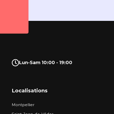
Lun-Sam 10:00 - 19:00
Localisations
Montpellier