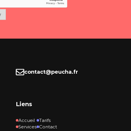
r
contact@peucha.fr
Liens
Accueil
Tarifs
Services
Contact