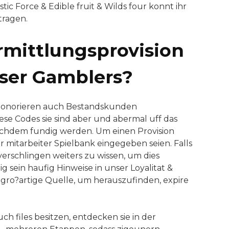
stic Force & Edible fruit & Wilds four konnt ihr
tragen.
rmittlungsprovision
iser Gamblers?
 honorieren auch Bestandskunden
e Codes sie sind aber und abermal uff das
nachdem fundig werden. Um einen Provision
 mitarbeiter Spielbank eingegeben seien. Falls
erschlingen weiters zu wissen, um dies
 sein haufig Hinweise in unser Loyalitat &
ro?artige Quelle, um herauszufinden, expire
h files besitzen, entdecken sie in der