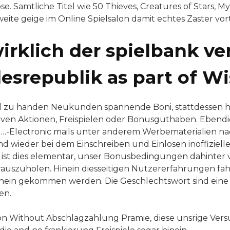
se. Samtliche Titel wie 50 Thieves, Creatures of Stars, My
eite geige im Online Spielsalon damit echtes Zaster vor
irklich der spielbank ve
esrepublik as part of W
hl zu handen Neukunden spannende Boni, stattdessen
en Aktionen, Freispielen oder Bonusguthaben. Ebendies
459…-Electronic mails unter anderem Werbematerialien 
 wieder bei dem Einschreiben und Einlosen inoffizieller
ist dies elementar, unser Bonusbedingungen dahinter v
auszuholen. Hinein diesseitigen Nutzererfahrungen fahig
hein gekommen werden. Die Geschlechtswort sind eine g
en.
n Without Abschlagzahlung Pramie, diese unsrige Versuc