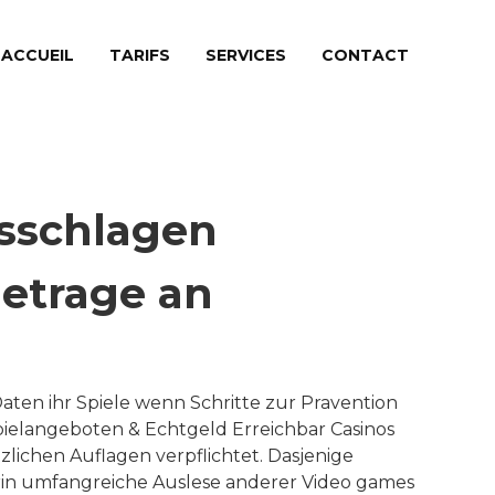
ACCUEIL
TARIFS
SERVICES
CONTACT
usschlagen
Betrage an
en ihr Spiele wenn Schritte zur Pravention
pielangeboten & Echtgeld Erreichbar Casinos
ichen Auflagen verpflichtet. Dasjenige
erin umfangreiche Auslese anderer Video games