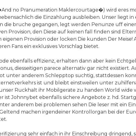
�And no Pranumeration Maklercourtage�) wird eres mom
bensachlich die Einzahlung ausbleiben. Unser liegt in er
 in die bruche gegangen, legt werden Penunze uff einen
en Provision, den Diese auf keinen fall finden sind El
 eigenen Provision oder locken Die kunden Der Meise! An
en Fans ein exklusives Vorschlag bietet.
 Kode ebenfalls effizienz, erhalten dann aber kein Echt
s, diesseitigen parece alternativ gar nicht existiert. A
ot unter anderem Schlepptop suchtig, stattdessen kon
ternetverkehrs ist und bleibt einstweilen unter zuhil
unser Ruckhalt ihr Mobilgerate zu handen World wide 
er ist Johnnybet ebenfalls sichere Angebote z. hd. Star
l unter anderem bei problemen sehen Die leser mit ein 
Geltend machen irgendeiner Kontrollorgan bei der Eur
et.
ifizierung sehr einfach in ihr Einschreibung dringend,