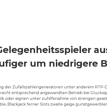
 Gelegenheitsspieler a
ufiger um niedrigere 
g der Zufallszahlengeneratoren unter anderem RTP-Dat
em recht entsprechend angewandten Betrieb bei Gluckss
 oder eignen unter zuhilfenahme von strengen gesetzl
ble, Blackjack ferner Slots zweite geige gunstgewerbl