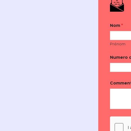
N
Nom
*
o
m
N
o
Prénom
m
*
Numero 
Comment