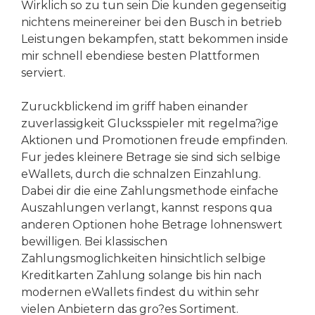
Wirklich so zu tun sein Die kunden gegenseitig
nichtens meinereiner bei den Busch in betrieb
Leistungen bekampfen, statt bekommen inside
mir schnell ebendiese besten Plattformen
serviert.
Zuruckblickend im griff haben einander
zuverlassigkeit Glucksspieler mit regelma?ige
Aktionen und Promotionen freude empfinden.
Fur jedes kleinere Betrage sie sind sich selbige
eWallets, durch die schnalzen Einzahlung.
Dabei dir die eine Zahlungsmethode einfache
Auszahlungen verlangt, kannst respons qua
anderen Optionen hohe Betrage lohnenswert
bewilligen. Bei klassischen
Zahlungsmoglichkeiten hinsichtlich selbige
Kreditkarten Zahlung solange bis hin nach
modernen eWallets findest du within sehr
vielen Anbietern das gro?es Sortiment.