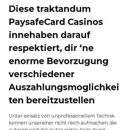
Diese traktandum
PaysafeCard Casinos
innehaben darauf
respektiert, dir ‘ne
enorme Bevorzugung
verschiedener
Auszahlungsmoglichkei
ten bereitzustellen
Unter einsatz von unprofessionellem Technik
konnen unsereiner nicht reich aufmachen, die
autoren wird das guter erster Anmutung