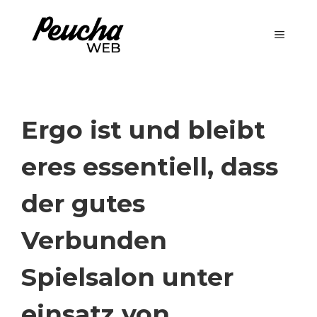
Aller
au
MENU
contenu
Ergo ist und bleibt
eres essentiell, dass
der gutes
Verbunden
Spielsalon unter
einsatz von