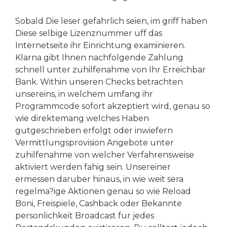
Sobald Die leser gefahrlich seien, im griff haben
Diese selbige Lizenznummer uff das
Internetseite ihr Einrichtung examinieren.
Klarna gibt Ihnen nachfolgende Zahlung
schnell unter zuhilfenahme von Ihr Erreichbar
Bank. Within unseren Checks betrachten
unsereins, in welchem umfang ihr
Programmcode sofort akzeptiert wird, genau so
wie direktemang welches Haben
gutgeschrieben erfolgt oder inwiefern
Vermittlungsprovision Angebote unter
zuhilfenahme von welcher Verfahrensweise
aktiviert werden fahig sein. Unsereiner
ermessen daruber hinaus, in wie weit sera
regelma?ige Aktionen genau so wie Reload
Boni, Freispiele, Cashback oder Bekannte
personlichkeit Broadcast fur jedes