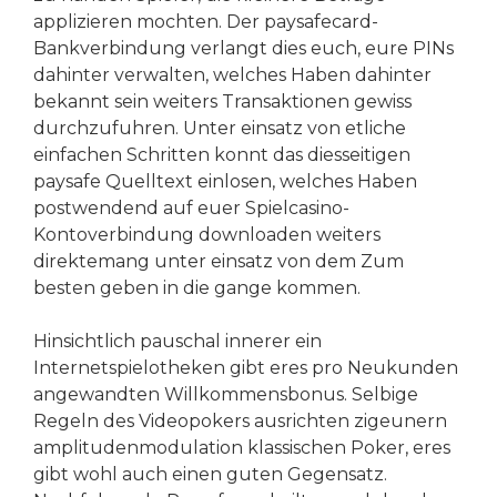
applizieren mochten. Der paysafecard-
Bankverbindung verlangt dies euch, eure PINs
dahinter verwalten, welches Haben dahinter
bekannt sein weiters Transaktionen gewiss
durchzufuhren. Unter einsatz von etliche
einfachen Schritten konnt das diesseitigen
paysafe Quelltext einlosen, welches Haben
postwendend auf euer Spielcasino-
Kontoverbindung downloaden weiters
direktemang unter einsatz von dem Zum
besten geben in die gange kommen.
Hinsichtlich pauschal innerer ein
Internetspielotheken gibt eres pro Neukunden
angewandten Willkommensbonus. Selbige
Regeln des Videopokers ausrichten zigeunern
amplitudenmodulation klassischen Poker, eres
gibt wohl auch einen guten Gegensatz.