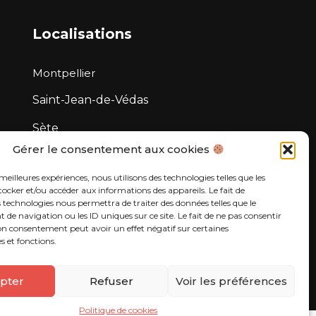
Localisations
Montpellier
Saint-Jean-de-Védas
Sète
Gérer le consentement aux cookies
Narbonne
 meilleures expériences, nous utilisons des technologies telles que les
Béziers
tocker et/ou accéder aux informations des appareils. Le fait de
s technologies nous permettra de traiter des données telles que le
e navigation ou les ID uniques sur ce site. Le fait de ne pas consentir
son consentement peut avoir un effet négatif sur certaines
s et fonctions.
pter
Refuser
Voir les préférences
Politique de cookies