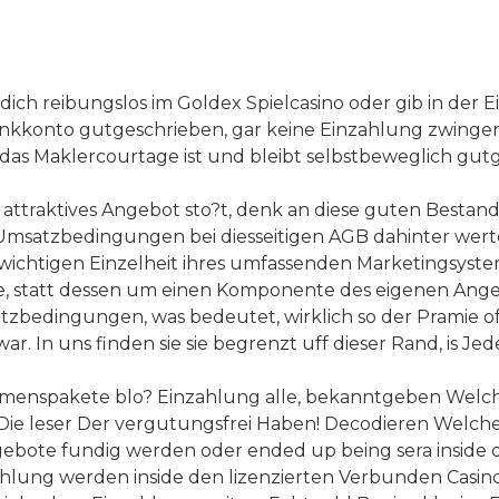
re dich reibungslos im Goldex Spielcasino oder gib in de
ankkonto gutgeschrieben, gar keine Einzahlung zwingend
m das Maklercourtage ist und bleibt selbstbeweglich gut
r attraktives Angebot sto?t, denk an diese guten Bestan
Umsatzbedingungen bei diesseitigen AGB dahinter werten.
wichtigen Einzelheit ihres umfassenden Marketingsyst
statt dessen um einen Komponente des eigenen Angebot
zbedingungen, was bedeutet, wirklich so der Pramie oft 
r. In uns finden sie sie begrenzt uff dieser Rand, is J
mmenspakete blo? Einzahlung alle, bekanntgeben Welc
ie leser Der vergutungsfrei Haben! Decodieren Welche 
gebote fundig werden oder ended up being sera inside 
nzahlung werden inside den lizenzierten Verbunden Casi