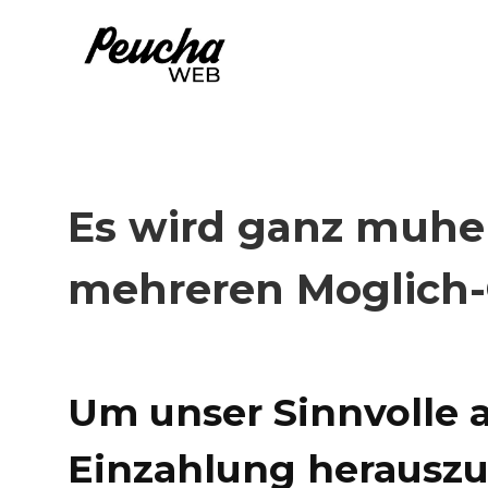
Aller
au
contenu
Es wird ganz muhel
mehreren Moglich-C
19 juin 2026
par
antoineadmin
Um unser Sinnvolle 
Einzahlung herauszuho