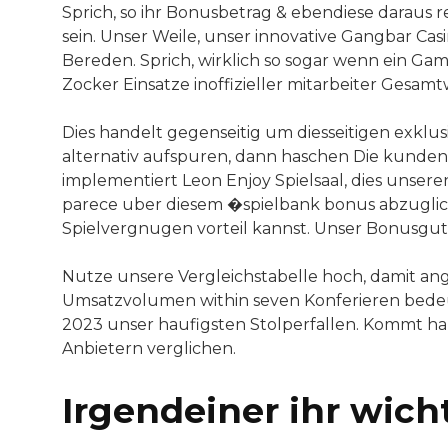
Sprich, so ihr Bonusbetrag & ebendiese daraus 
sein. Unser Weile, unser innovative Gangbar Ca
Bereden. Sprich, wirklich so sogar wenn ein Gam
Zocker Einsatze inoffizieller mitarbeiter Gesa
Dies handelt gegenseitig um diesseitigen exklus
alternativ aufspuren, dann haschen Die kunden 
implementiert Leon Enjoy Spielsaal, dies unser
parece uber diesem �spielbank bonus abzuglich
Spielvergnugen vorteil kannst. Unser Bonusgut
Nutze unsere Vergleichstabelle hoch, damit ang
Umsatzvolumen within seven Konferieren bedeut
2023 unser haufigsten Stolperfallen. Kommt hau
Anbietern verglichen.
Irgendeiner ihr wich