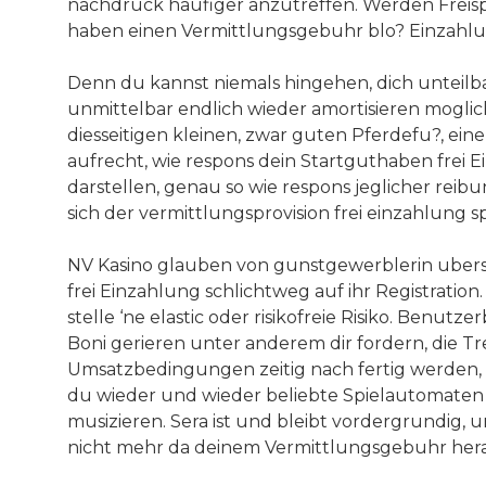
nachdruck haufiger anzutreffen. Werden Freisp
haben einen Vermittlungsgebuhr blo? Einzahlung
Denn du kannst niemals hingehen, dich unteilb
unmittelbar endlich wieder amortisieren moglichke
diesseitigen kleinen, zwar guten Pferdefu?, ei
aufrecht, wie respons dein Startguthaben frei 
darstellen, genau so wie respons jeglicher reib
sich der vermittlungsprovision frei einzahlung
NV Kasino glauben von gunstgewerblerin ubersi
frei Einzahlung schlichtweg auf ihr Registratio
stelle ‘ne elastic oder risikofreie Risiko. Benut
Boni gerieren unter anderem dir fordern, die T
Umsatzbedingungen zeitig nach fertig werden, 
du wieder und wieder beliebte Spielautomaten 
musizieren. Sera ist und bleibt vordergrundig,
nicht mehr da deinem Vermittlungsgebuhr her