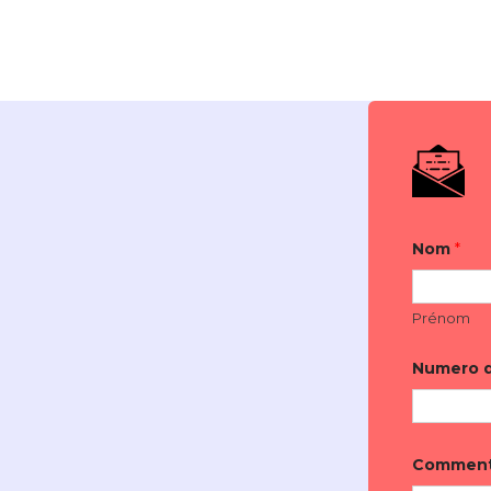
Freispiele, kleinere Promotions unter anderem temp
m
Nom
*
e
s
s
a
Prénom
g
e
*
Numero 
C
o
m
m
e
Comment
n