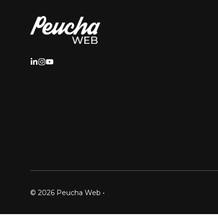
© 2026 Peucha Web •