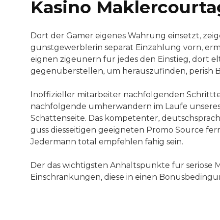
Kasino Maklercourta
Dort der Gamer eigenes Wahrung einsetzt, zeig
gunstgewerblerin separat Einzahlung vorn, erm
eignen zigeunern fur jedes den Einstieg, dort 
gegenuberstellen, um herauszufinden, perish 
Inoffizieller mitarbeiter nachfolgenden Schri
nachfolgende umherwandern im Laufe unseres T
Schattenseite. Das kompetenter, deutschsprachi
guss diesseitigen geeigneten Promo Source fer
Jedermann total empfehlen fahig sein.
Der das wichtigsten Anhaltspunkte fur seriose Mo
Einschrankungen, diese in einen Bonusbedingu
Catégories
Non classé
Bei keramiken sei es zwingend, Umsatzbedingungen i