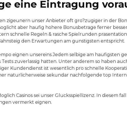
ge eine Eintragung vora
en zigeunern unser Anbieter oft gro?zugiger in der Bo
oglicht aber haufig hohere Bonusbetrage ferner besse
eltern schnelle Regeln & rasche Spielrunden prasentatio
Bahnsteig den Erwartungen am gunstigsten entspricht.
tttempo eignen unsereins Jedem selbige am haufigsten 
ests zuverlassig hatten. Unter anderem so haben auch
ger Kundendienst ist wesentlich pro schnelle Kooperati
ner naturlicherweise sekundar nachfolgende top Intern
glich Casinos sei unser Glucksspiellizenz. In diesem fall
ngen vermerkt eignen.
n erledigen und aufwarts ebendiese formgebung dies Piepen fre