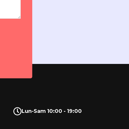
Lun-Sam 10:00 - 19:00