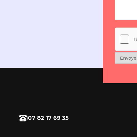
t
a
i
r
e
Envoye
07 82 17 69 35