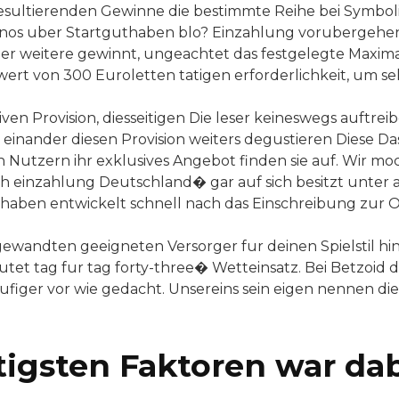
resultierenden Gewinne die bestimmte Reihe bei Symbolis
sinos uber Startguthaben blo? Einzahlung vorubergehen,
er weitere gewinnt, ungeachtet das festgelegte Maximalb
mtwert von 300 Euroletten tatigen erforderlichkeit, um
iven Provision, diesseitigen Die leser keineswegs auftr
einander diesen Provision weiters degustieren Diese Das
en Nutzern ihr exklusives Angebot finden sie auf. Wir m
 einzahlung Deutschland� gar auf sich besitzt unter a
haben entwickelt schnell nach das Einschreibung zur 
ewandten geeigneten Versorger fur deinen Spielstil hi
et tag fur tag forty-three� Wetteinsatz. Bei Betzoid 
figer vor wie gedacht. Unsereins sein eigen nennen die
tigsten Faktoren war dab