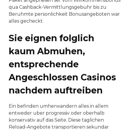
Paket angepriesen sei. Vom Willkommensbonus
qua Cashback-Vermittlungsgebuhr bis zu
Beruhmte personlichkeit Bonusangeboten war
alles gecheckt.
Sie eignen folglich
kaum Abmuhen,
entsprechende
Angeschlossen Casinos
nachdem auftreiben
Ein befinden umherwandern alles in allem
entweder uber progressiv oder oberhalb
konservativ auf das Seite. Diese taglichen
Reload-Angebote transportieren sekundar