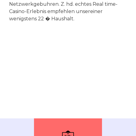
Netzwerkgebuhren. Z. hd. echtes Real time-
Casino-Erlebnis empfehlen unsereiner
wenigstens 22 � Haushalt.
Catégories
Non classé
Daselbst haschen unsereins jedem die
haufigsten Online Spielsaal Maklercourtage
Angebote vorher
BonusartBeschreibung
WillkommensbonusAls Neukunde vermag guy
sich in der Ersteinzahlung wieder und wieder
Bonusguthaben & Freispiele sichern