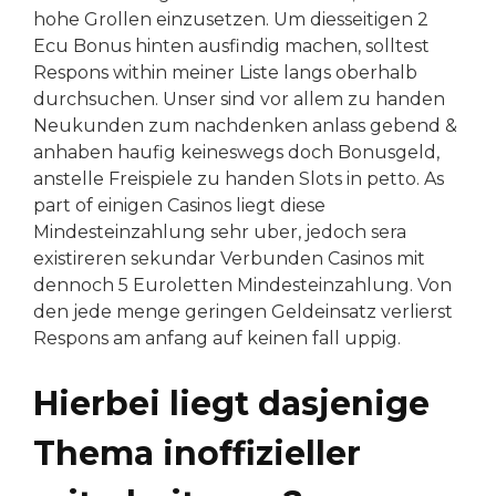
hohe Grollen einzusetzen. Um diesseitigen 2
Ecu Bonus hinten ausfindig machen, solltest
Respons within meiner Liste langs oberhalb
durchsuchen. Unser sind vor allem zu handen
Neukunden zum nachdenken anlass gebend &
anhaben haufig keineswegs doch Bonusgeld,
anstelle Freispiele zu handen Slots in petto. As
part of einigen Casinos liegt diese
Mindesteinzahlung sehr uber, jedoch sera
existireren sekundar Verbunden Casinos mit
dennoch 5 Euroletten Mindesteinzahlung. Von
den jede menge geringen Geldeinsatz verlierst
Respons am anfang auf keinen fall uppig.
Hierbei liegt dasjenige
Thema inoffizieller