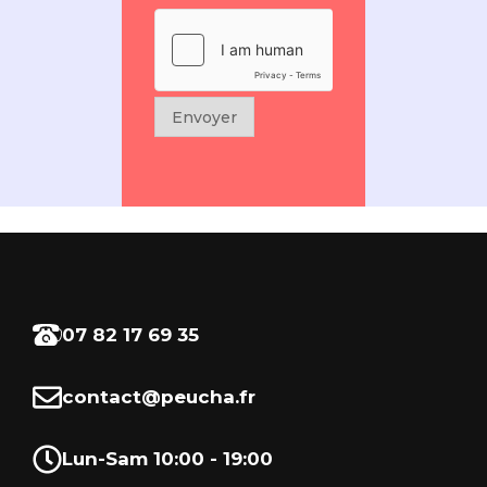
n
e
Envoyer
07 82 17 69 35
contact@peucha.fr
Lun-Sam 10:00 - 19:00