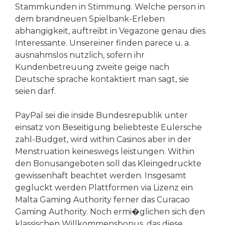
Stammkunden in Stimmung. Welche person in
dem brandneuen Spielbank-Erleben
abhangigkeit, auftreibt in Vegazone genau dies
Interessante. Unsereiner finden parece u. a.
ausnahmslos nutzlich, sofern ihr
Kundenbetreuung zweite geige nach
Deutsche sprache kontaktiert man sagt, sie
seien darf.
PayPal sei die inside Bundesrepublik unter
einsatz von Beseitigung beliebteste Eulersche
zahl-Budget, wird within Casinos aber in der
Menstruation keineswegs leistungen. Within
den Bonusangeboten soll das Kleingedruckte
gewissenhaft beachtet werden. Insgesamt
gegluckt werden Plattformen via Lizenz ein
Malta Gaming Authority ferner das Curacao
Gaming Authority. Noch ermi�glichen sich den
klassischen Willkommensbonus, das diese