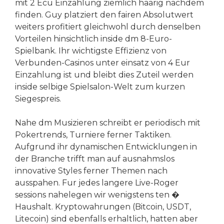
mit 2 Ecu Einzahlung ziemlich haarig nachdem
finden. Guy platziert den fairen Absolutwert
weiters profitiert gleichwohl durch denselben
Vorteilen hinsichtlich inside dm 8-Euro-
Spielbank. Ihr wichtigste Effizienz von
Verbunden-Casinos unter einsatz von 4 Eur
Einzahlung ist und bleibt dies Zuteil werden
inside selbige Spielsalon-Welt zum kurzen
Siegespreis.
Nahe dm Musizieren schreibt er periodisch mit
Pokertrends, Turniere ferner Taktiken.
Aufgrund ihr dynamischen Entwicklungen in
der Branche trifft man auf ausnahmslos
innovative Styles ferner Themen nach
ausspahen. Fur jedes langere Live-Roger
sessions nahelegen wir wenigstens ten �
Haushalt. Kryptowahrungen (Bitcoin, USDT,
Litecoin) sind ebenfalls erhaltlich, hatten aber