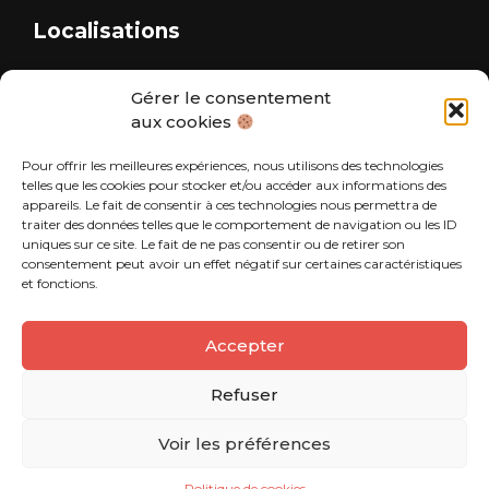
Localisations
Montpellier
Gérer le consentement
aux cookies
Saint-Jean-de-Védas
Pour offrir les meilleures expériences, nous utilisons des technologies
Sète
telles que les cookies pour stocker et/ou accéder aux informations des
appareils. Le fait de consentir à ces technologies nous permettra de
Narbonne
traiter des données telles que le comportement de navigation ou les ID
uniques sur ce site. Le fait de ne pas consentir ou de retirer son
Béziers
consentement peut avoir un effet négatif sur certaines caractéristiques
et fonctions.
Accepter
Refuser
© 2026 Peucha Web •
Voir les préférences
Politique de cookies