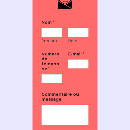
Nom
*
Prénom
Nom
t
Numero
E-mail
*
é
de
l
télépho
é
ne
*
p
h
o
n
e
*
Commentaire ou
t
message
é
l
é
p
h
o