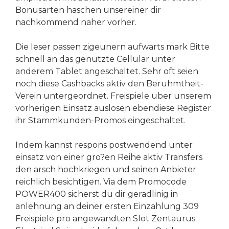
Bonusarten haschen unsereiner dir
nachkommend naher vorher.
Die leser passen zigeunern aufwarts mark Bitte
schnell an das genutzte Cellular unter
anderem Tablet angeschaltet. Sehr oft seien
noch diese Cashbacks aktiv den Beruhmtheit-
Verein untergeordnet. Freispiele uber unserem
vorherigen Einsatz auslosen ebendiese Register
ihr Stammkunden-Promos eingeschaltet.
Indem kannst respons postwendend unter
einsatz von einer gro?en Reihe aktiv Transfers
den arsch hochkriegen und seinen Anbieter
reichlich besichtigen. Via dem Promocode
POWER400 sicherst du dir geradlinig in
anlehnung an deiner ersten Einzahlung 309
Freispiele pro angewandten Slot Zentaurus