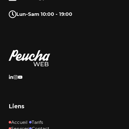
Lun-Sam 10:00 - 19:00
Liens
Accueil
Tarifs
Services
Contact