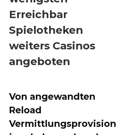
Erreichbar
Spielotheken
weiters Casinos
angeboten
19 juin 2026
par
antoineadmin
Von angewandten
Reload
Vermittlungsprovision