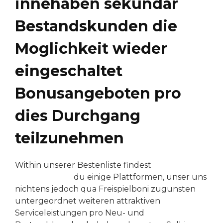
innehaben sekundar
Bestandskunden die
Moglichkeit wieder
eingeschaltet
Bonusangeboten pro
dies Durchgang
teilzunehmen
Within unserer Bestenliste findest
https://kas-
casino-at.com/
du einige Plattformen, unser uns
nichtens jedoch qua Freispielboni zugunsten
untergeordnet weiteren attraktiven
Serviceleistungen pro Neu- und