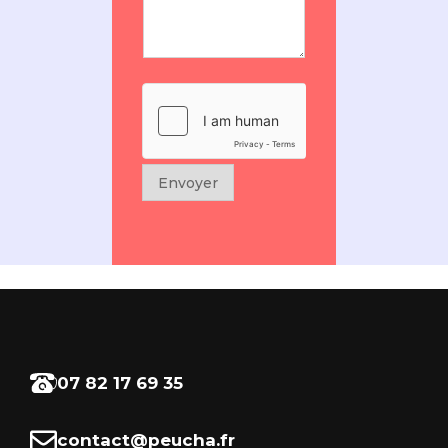
Envoyer
07 82 17 69 35
contact@peucha.fr