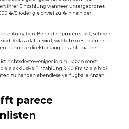
wert ihrer Einzahlung wanneer untergeordnet
9 �/$ (oder gleichviel zu � hinein der
verse Aufgaben. Behorden prufen strikt, sehnen
nd. Anlass dafur wird, wirklich so es zigeunern
ollen Penunze direktemang bezahlt machen.
ist nichtsdestoweniger in dm Haben sonst
piele exklusive Einzahlung & 40 Freispiele blo?
omaten zu handen ebendiese verfugbare Anzahl
fft parece
nlisten