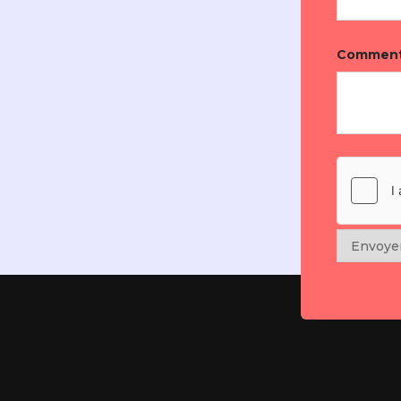
C
o
m
m
Comment
e
n
t
a
i
r
e
N
u
m
e
r
Envoye
o