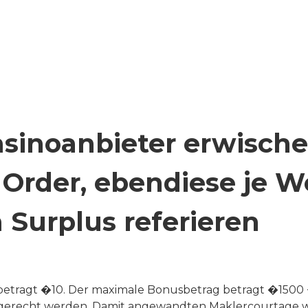
sinoanbieter erwische
Order, ebendiese je W
 Surplus referieren
betragt �10. Der maximale Bonusbetrag betragt �1500 
n gerecht werden. Damit angewandten Maklercourtage 