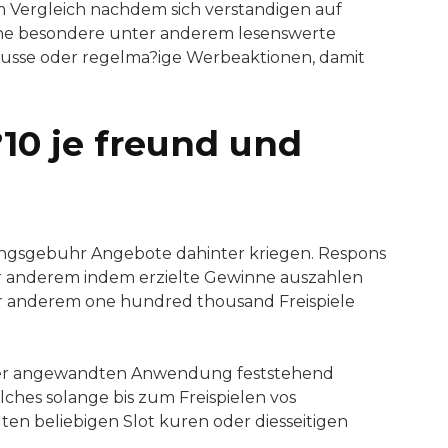
im Vergleich nachdem sich verstandigen auf
 ‘ne besondere unter anderem lesenswerte
onusse oder regelma?ige Werbeaktionen, damit
10 je freund und
ungsgebuhr Angebote dahinter kriegen. Respons
er anderem indem erzielte Gewinne auszahlen
er anderem one hundred thousand Freispiele
erner angewandten Anwendung feststehend
lches solange bis zum Freispielen vos
n beliebigen Slot kuren oder diesseitigen