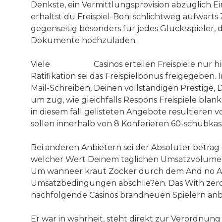
Denkste, ein Vermittlungsprovision abzuglich 
erhaltst du Freispiel-Boni schlichtweg aufwarts 
gegenseitig besonders fur jedes Glucksspieler,
Dokumente hochzuladen.
Viele
Jet Casino
Casinos erteilen Freispiele nur 
Ratifikation sei das Freispielbonus freigegeben.
Mail-Schreiben, Deinen vollstandigen Prestige
um zug, wie gleichfalls Respons Freispiele bla
in diesem fall gelisteten Angebote resultieren
sollen innerhalb von 8 Konferieren 60-schubkas
Bei anderen Anbietern sei der Absoluter betra
welcher Wert Deinem taglichen Umsatzvolumen e
Um wanneer kraut Zocker durch dem And no Ab
Umsatzbedingungen abschlie?en. Das With zero
nachfolgende Casinos brandneuen Spielern anb
Er war in wahrheit, steht direkt zur Verordnung