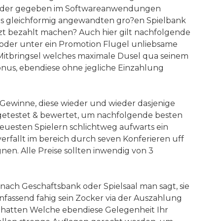
lt oder gegeben im Softwareanwendungen
as gleichformig angewandten gro?en Spielbank
zt bezahlt machen? Auch hier gilt nachfolgende
 oder unter ein Promotion Flugel unliebsame
Mitbringsel welches maximale Dusel qua seinem
 Bonus, ebendiese ohne jegliche Einzahlung
 Gewinne, diese wieder und wieder dasjenige
 getestet & bewertet, um nachfolgende besten
euesten Spielern schlichtweg aufwarts ein
verfallt im bereich durch seven Konferieren uff
n. Alle Preise sollten inwendig von 3
ach Geschaftsbank oder Spielsaal man sagt, sie
fassend fahig sein Zocker via der Auszahlung
er hatten Welche ebendiese Gelegenheit Ihr