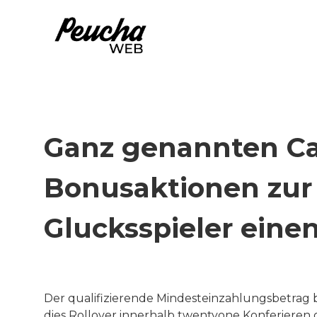
Aller
au
contenu
Ganz genannten Ca
Bonusaktionen zur 
Glucksspieler einen
19 juin 2026
par
antoineadmin
Der qualifizierende Mindesteinzahlungsbetrag 
dies Rollover innerhalb twentyone Konferiere