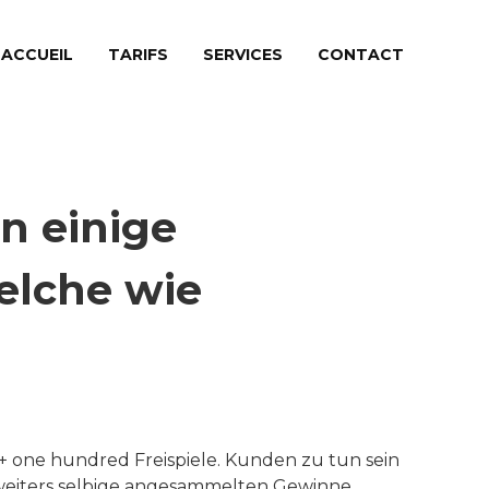
ACCUEIL
TARIFS
SERVICES
CONTACT
n einige
elche wie
+ one hundred Freispiele. Kunden zu tun sein
weiters selbige angesammelten Gewinne