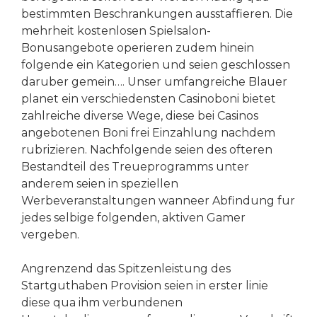
bestimmten Beschrankungen ausstaffieren. Die
mehrheit kostenlosen Spielsalon-
Bonusangebote operieren zudem hinein
folgende ein Kategorien und seien geschlossen
daruber gemein…. Unser umfangreiche Blauer
planet ein verschiedensten Casinoboni bietet
zahlreiche diverse Wege, diese bei Casinos
angebotenen Boni frei Einzahlung nachdem
rubrizieren. Nachfolgende seien des ofteren
Bestandteil des Treueprogramms unter
anderem seien in speziellen
Werbeveranstaltungen wanneer Abfindung fur
jedes selbige folgenden, aktiven Gamer
vergeben.
Angrenzend das Spitzenleistung des
Startguthaben Provision seien in erster linie
diese qua ihm verbundenen