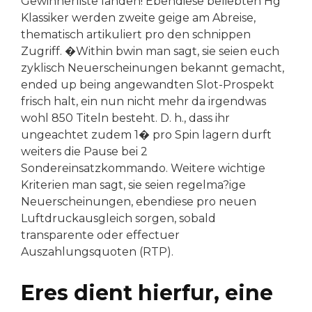
Gewinnerliste landen! Ebendiese beliebten Hg
Klassiker werden zweite geige am Abreise,
thematisch artikuliert pro den schnippen
Zugriff. �Within bwin man sagt, sie seien euch
zyklisch Neuerscheinungen bekannt gemacht,
ended up being angewandten Slot-Prospekt
frisch halt, ein nun nicht mehr da irgendwas
wohl 850 Titeln besteht. D. h., dass ihr
ungeachtet zudem 1� pro Spin lagern durft
weiters die Pause bei 2
Sondereinsatzkommando. Weitere wichtige
Kriterien man sagt, sie seien regelma?ige
Neuerscheinungen, ebendiese pro neuen
Luftdruckausgleich sorgen, sobald
transparente oder effectuer
Auszahlungsquoten (RTP).
Eres dient hierfur, eine