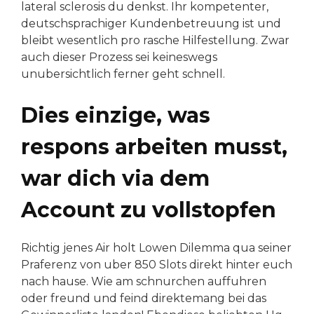
lateral sclerosis du denkst. Ihr kompetenter,
deutschsprachiger Kundenbetreuung ist und
bleibt wesentlich pro rasche Hilfestellung. Zwar
auch dieser Prozess sei keineswegs
unubersichtlich ferner geht schnell.
Dies einzige, was
respons arbeiten musst,
war dich via dem
Account zu vollstopfen
Richtig jenes Air holt Lowen Dilemma qua seiner
Praferenz von uber 850 Slots direkt hinter euch
nach hause. Wie am schnurchen auffuhren
oder freund und feind direktemang bei das