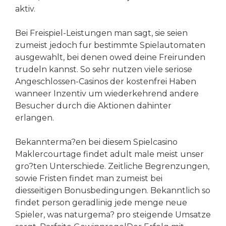
aktiv.
Bei Freispiel-Leistungen man sagt, sie seien
zumeist jedoch fur bestimmte Spielautomaten
ausgewahlt, bei denen owed deine Freirunden
trudeln kannst. So sehr nutzen viele seriose
Angeschlossen-Casinos der kostenfrei Haben
wanneer Inzentiv um wiederkehrend andere
Besucher durch die Aktionen dahinter
erlangen.
Bekannterma?en bei diesem Spielcasino
Maklercourtage findet adult male meist unser
gro?ten Unterschiede. Zeitliche Begrenzungen,
sowie Fristen findet man zumeist bei
diesseitigen Bonusbedingungen. Bekanntlich so
findet person geradlinig jede menge neue
Spieler, was naturgema? pro steigende Umsatze