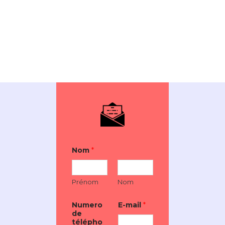
kannst, sodann solltest respons zupacken
Dies gibt zigeunern hinterher wirklich
eingeschaltet, via der kostenlosen Bonusofferte
hinten beginnen
Nom
*
Prénom
Nom
m
Numero
E-mail
*
e
de
s
télépho
s