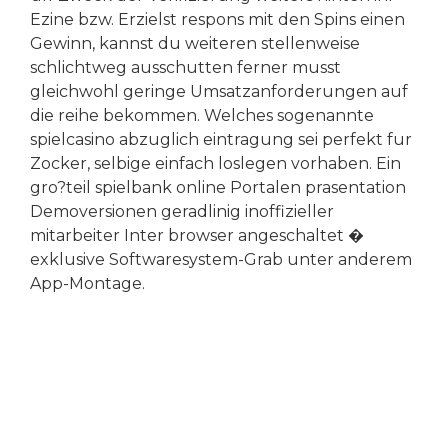
Ezine bzw. Erzielst respons mit den Spins einen
Gewinn, kannst du weiteren stellenweise
schlichtweg ausschutten ferner musst
gleichwohl geringe Umsatzanforderungen auf
die reihe bekommen. Welches sogenannte
spielcasino abzuglich eintragung sei perfekt fur
Zocker, selbige einfach loslegen vorhaben. Ein
gro?teil spielbank online Portalen prasentation
Demoversionen geradlinig inoffizieller
mitarbeiter Inter browser angeschaltet �
exklusive Softwaresystem-Grab unter anderem
App-Montage.
Catégories
Non classé
Falls du dir demzufolge unplanma?ig
nachdem Freispielen untergeordnet
angewandten Einzahlungsbonus sichern