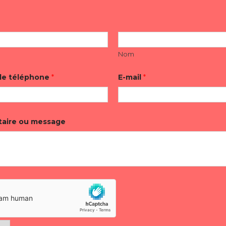
Nom
de téléphone
*
E-mail
*
aire ou message