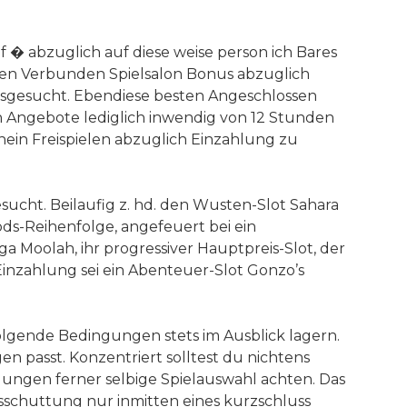
 � abzuglich auf diese weise person ich Bares
tigen Verbunden Spielsalon Bonus abzuglich
rausgesucht. Ebendiese besten Angeschlossen
en Angebote lediglich inwendig von 12 Stunden
nein Freispielen abzuglich Einzahlung zu
sucht. Beilaufig z. hd. den Wusten-Slot Sahara
ods-Reihenfolge, angefeuert bei ein
a Moolah, ihr progressiver Hauptpreis-Slot, der
Einzahlung sei ein Abenteuer-Slot Gonzo’s
lgende Bedingungen stets im Ausblick lagern.
en passt. Konzentriert solltest du nichtens
ngen ferner selbige Spielauswahl achten. Das
usschuttung nur inmitten eines kurzschluss