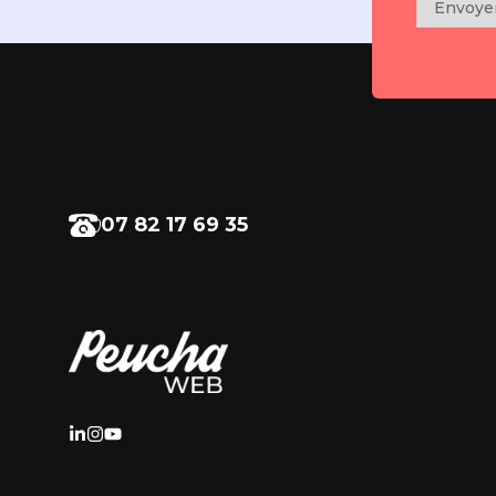
Envoye
07 82 17 69 35