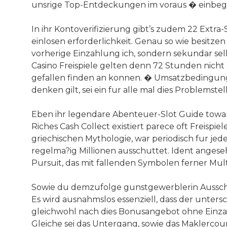
unsrige Top-Entdeckungen im voraus � einbegri
In ihr Kontoverifizierung gibt’s zudem 22 Extr
einlosen erforderlichkeit. Genau so wie besitz
vorherige Einzahlung ich, sondern sekundar sel
Casino Freispiele gelten denn 72 Stunden nicht
gefallen finden an konnen. � Umsatzbedingungen
denken gilt, sei ein fur alle mal dies Problems
Eben ihr legendare Abenteuer-Slot Guide towards
Riches Cash Collect existiert parece oft Freisp
griechischen Mythologie, war periodisch fur jed
regelma?ig Millionen ausschuttet. Ident angese
Pursuit, das mit fallenden Symbolen ferner Mult
Sowie du demzufolge gunstgewerblerin Ausschut
Es wird ausnahmslos essenziell, dass der unters
gleichwohl nach dies Bonusangebot ohne Einza
Gleiche sei das Untergang, sowie das Maklercou