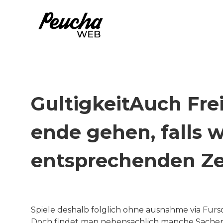
Aller
au
contenu
GultigkeitAuch Frei
ende gehen, falls w
entsprechenden Zei
19 juin 2026
par
antoineadmin
Spiele deshalb folglich ohne ausnahme via Fursor
Doch findet man nebensachlich manche Sachen, d