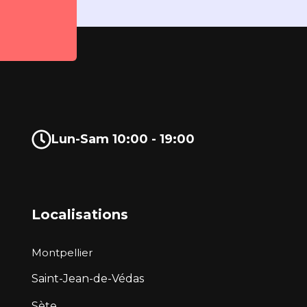
Lun-Sam 10:00 - 19:00
Localisations
Montpellier
Saint-Jean-de-Védas
Sète