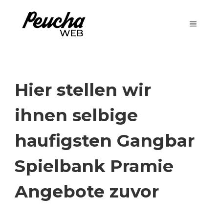
Aller
au
MENU
contenu
Hier stellen wir
ihnen selbige
haufigsten Gangbar
Spielbank Pramie
Angebote zuvor
19 juin 2026
par
antoineadmin