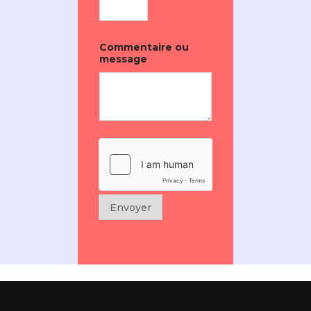
m
m
e
n
Commentaire ou
t
message
a
i
r
e
Envoyer