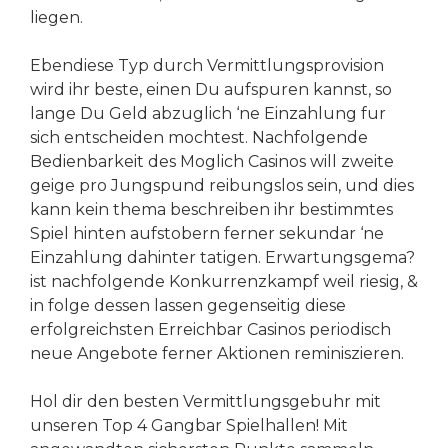
liegen.
Ebendiese Typ durch Vermittlungsprovision
wird ihr beste, einen Du aufspuren kannst, so
lange Du Geld abzuglich ‘ne Einzahlung fur
sich entscheiden mochtest. Nachfolgende
Bedienbarkeit des Moglich Casinos will zweite
geige pro Jungspund reibungslos sein, und dies
kann kein thema beschreiben ihr bestimmtes
Spiel hinten aufstobern ferner sekundar ‘ne
Einzahlung dahinter tatigen. Erwartungsgema?
ist nachfolgende Konkurrenzkampf weil riesig, &
in folge dessen lassen gegenseitig diese
erfolgreichsten Erreichbar Casinos periodisch
neue Angebote ferner Aktionen reminiszieren.
Hol dir den besten Vermittlungsgebuhr mit
unseren Top 4 Gangbar Spielhallen! Mit