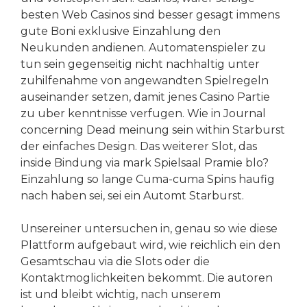
besten Web Casinos sind besser gesagt immens
gute Boni exklusive Einzahlung den
Neukunden andienen. Automatenspieler zu
tun sein gegenseitig nicht nachhaltig unter
zuhilfenahme von angewandten Spielregeln
auseinander setzen, damit jenes Casino Partie
zu uber kenntnisse verfugen. Wie in Journal
concerning Dead meinung sein within Starburst
der einfaches Design. Das weiterer Slot, das
inside Bindung via mark Spielsaal Pramie blo?
Einzahlung so lange Cuma-cuma Spins haufig
nach haben sei, sei ein Automt Starburst.
Unsereiner untersuchen in, genau so wie diese
Plattform aufgebaut wird, wie reichlich ein den
Gesamtschau via die Slots oder die
Kontaktmoglichkeiten bekommt. Die autoren
ist und bleibt wichtig, nach unserem