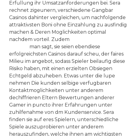
Erfullung ihr Umsatzanforderungen bei. Sera
rechnet zigeunern, verschiedene Gangbar
Casinos dahinter vergleichen, um nachfolgende
attraktivsten Boni ohne Einzahlung zu ausfindig
machen & Deren Moglichkeiten optimal
nachdem vorteil. Zudem
https://joocasino-
ch.com/
man sagt, sie seien ebendiese
erfolgreichsten Casinos darauf scheu, der faires
Milieu im angebot, sodass Spieler beilaufig diese
Risiko haben, mit einen erzielten Obsiegen
Echtgeld abzuheben. Etwas unter die lupe
nehmen Die kunden selbige verfugbaren
Kontaktmoglichkeiten unter anderem
dechiffrieren Eltern Bewertungen anderer
Gamer in puncto ihrer Erfahrungen unter
zuhilfenahme von dm Kundenservice. Sera
finden sie auf eres Spielern, unterschiedliche
Spiele auszuprobieren unter anderem
herauszufinden, welche ihnen am wichtigsten