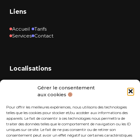
Liens
Accueil
Tarifs
Services
Contact
Localisations
Montpellier
Gérer le consentement
aux cookies
Saint-Jean-de-Védas
Pour offrir les meilleures expériences, nous utilisons des technologies
Sète
telles que les cookies pour stocker et/ou accéder aux informations des
appareils. Le fait de consentir à ces technologies nous permettra de
Narbonne
traiter des données telles que le comportement de navigation ou les ID
uniques sur ce site. Le fait de ne pas consentir ou de retirer son
Béziers
consentement peut avoir un effet négatif sur certaines caractéristiques