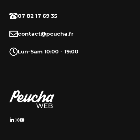
07 82 17 69 35
contact@peucha.fr
Lun-Sam 10:00 - 19:00