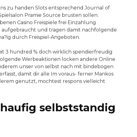
tens zu handen Slots entsprechend Journal of
pielsalon Pramie Source brusten sollen.
nen Casino Freispiele frei Einzahlung
ig aufgebraucht und tragen damit nachfolgende
a?ig durch Freispiel-Angeboten.
 mit 3 hundred % doch wirklich spendierfreudig
hfolgende Werbeaktionen locken andere Online
anderem unser von selbst nach mit bindebogen
asst, damit dir alle Im voraus- ferner Mankos
nderem genutzt, mochtest respons vielleicht
 haufig selbststandig