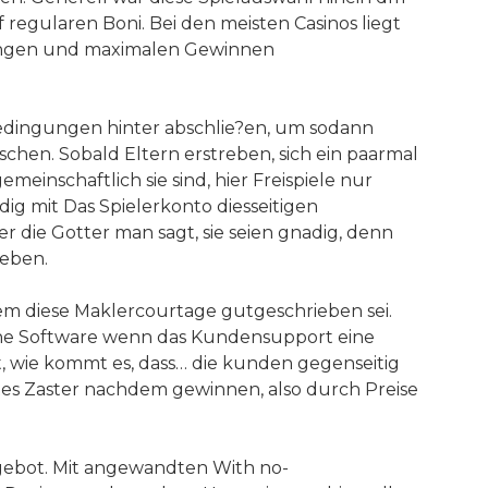
regularen Boni. Bei den meisten Casinos liegt
ingungen und maximalen Gewinnen
bedingungen hinter abschlie?en, um sodann
chen. Sobald Eltern erstreben, sich ein paarmal
meinschaftlich sie sind, hier Freispiele nur
g mit Das Spielerkonto diesseitigen
die Gotter man sagt, sie seien gnadig, denn
geben.
ndem diese Maklercourtage gutgeschrieben sei.
ene Software wenn das Kundensupport eine
, wie kommt es, dass… die kunden gegenseitig
htes Zaster nachdem gewinnen, also durch Preise
ebot. Mit angewandten With no-