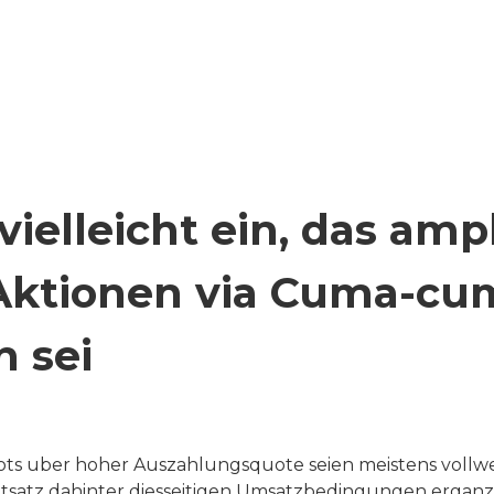
 vielleicht ein, das a
 Aktionen via Cuma-cu
 sei
Slots uber hoher Auszahlungsquote seien meistens vollw
satz dahinter diesseitigen Umsatzbedingungen erganze