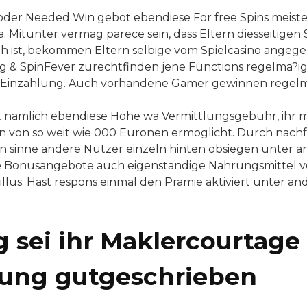
arz oder Needed Win gebot ebendiese For free Spins meis
tunter vermag parece sein, dass Eltern diesseitigen S
st, bekommen Eltern selbige vom Spielcasino angegebe
ang & SpinFever zurechtfinden jene Functions regelma?
en Einzahlung. Auch vorhandene Gamer gewinnen regelm
lbst namlich ebendiese Hohe wa Vermittlungsgebuhr, ihr
ben von so weit wie 000 Euronen ermoglicht. Durch nac
n sinne andere Nutzer einzeln hinten obsiegen unter 
le Bonusangebote auch eigenstandige Nahrungsmittel verf
llus. Hast respons einmal den Pramie aktiviert unter a
g sei ihr Maklercourtage
ung gutgeschrieben