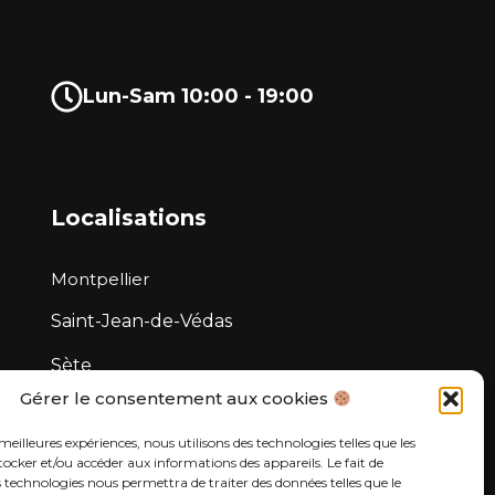
Lun-Sam 10:00 - 19:00
Localisations
Montpellier
Saint-Jean-de-Védas
Sète
Gérer le consentement aux cookies
Narbonne
 meilleures expériences, nous utilisons des technologies telles que les
Béziers
tocker et/ou accéder aux informations des appareils. Le fait de
s technologies nous permettra de traiter des données telles que le