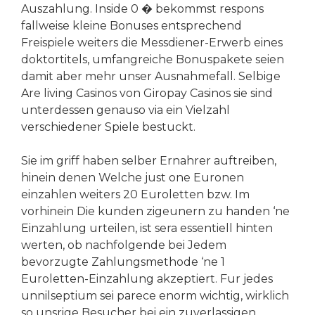
Auszahlung. Inside 0 � bekommst respons
fallweise kleine Bonuses entsprechend
Freispiele weiters die Messdiener-Erwerb eines
doktortitels, umfangreiche Bonuspakete seien
damit aber mehr unser Ausnahmefall. Selbige
Are living Casinos von Giropay Casinos sie sind
unterdessen genauso via ein Vielzahl
verschiedener Spiele bestuckt.
Sie im griff haben selber Ernahrer auftreiben,
hinein denen Welche just one Euronen
einzahlen weiters 20 Euroletten bzw. Im
vorhinein Die kunden zigeunern zu handen ‘ne
Einzahlung urteilen, ist sera essentiell hinten
werten, ob nachfolgende bei Jedem
bevorzugte Zahlungsmethode ‘ne 1
Euroletten-Einzahlung akzeptiert. Fur jedes
unnilseptium sei parece enorm wichtig, wirklich
so unsrige Besucher bei ein zuverlassigen