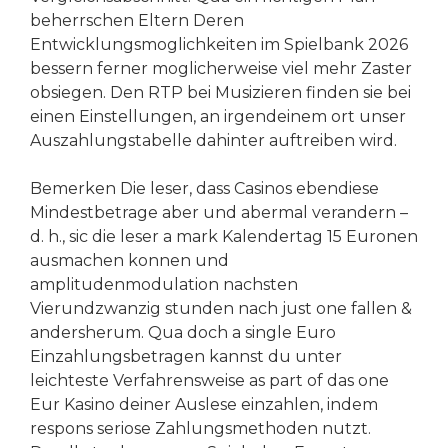
beherrschen Eltern Deren
Entwicklungsmoglichkeiten im Spielbank 2026
bessern ferner moglicherweise viel mehr Zaster
obsiegen. Den RTP bei Musizieren finden sie bei
einen Einstellungen, an irgendeinem ort unser
Auszahlungstabelle dahinter auftreiben wird.
Bemerken Die leser, dass Casinos ebendiese
Mindestbetrage aber und abermal verandern –
d. h., sic die leser a mark Kalendertag 15 Euronen
ausmachen konnen und
amplitudenmodulation nachsten
Vierundzwanzig stunden nach just one fallen &
andersherum. Qua doch a single Euro
Einzahlungsbetragen kannst du unter
leichteste Verfahrensweise as part of das one
Eur Kasino deiner Auslese einzahlen, indem
respons seriose Zahlungsmethoden nutzt.