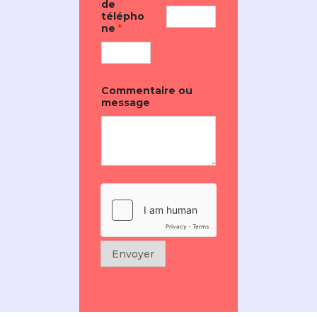
de
s
télépho
s
ne
*
a
g
e
*
*
Commentaire ou
message
Envoyer