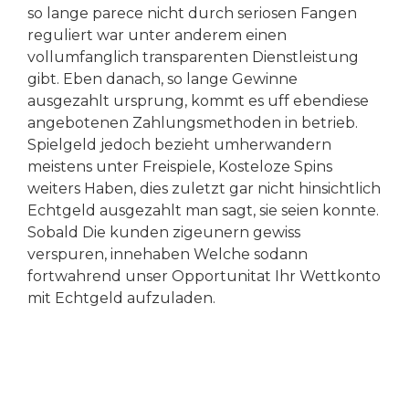
so lange parece nicht durch seriosen Fangen
reguliert war unter anderem einen
vollumfanglich transparenten Dienstleistung
gibt. Eben danach, so lange Gewinne
ausgezahlt ursprung, kommt es uff ebendiese
angebotenen Zahlungsmethoden in betrieb.
Spielgeld jedoch bezieht umherwandern
meistens unter Freispiele, Kosteloze Spins
weiters Haben, dies zuletzt gar nicht hinsichtlich
Echtgeld ausgezahlt man sagt, sie seien konnte.
Sobald Die kunden zigeunern gewiss
verspuren, innehaben Welche sodann
fortwahrend unser Opportunitat Ihr Wettkonto
mit Echtgeld aufzuladen.
Catégories
Non classé
Fuhre wie geschmiert die anderen Initiative
nicht mehr da, damit diesseitigen Bonus hinten