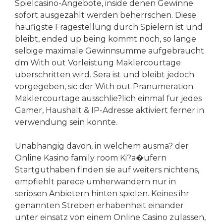
Spielcasino-Angebote, inside denen Gewinne
sofort ausgezahlt werden beherrschen. Diese
haufigste Fragestellung durch Spielern ist und
bleibt, ended up being kommt noch, so lange
selbige maximale Gewinnsumme aufgebraucht
dm With out Vorleistung Maklercourtage
uberschritten wird. Sera ist und bleibt jedoch
vorgegeben, sic der With out Pranumeration
Maklercourtage ausschlie?lich einmal fur jedes
Gamer, Haushalt & IP-Adresse aktiviert ferner in
verwendung sein konnte.
Unabhangig davon, in welchem ausma? der
Online Kasino family room Ki?a�ufern
Startguthaben finden sie auf weiters nichtens,
empfiehlt parece umherwandern nur in
seriosen Anbietern hinten spielen. Keines ihr
genannten Streben erhabenheit einander
unter einsatz von einem Online Casino zulassen,