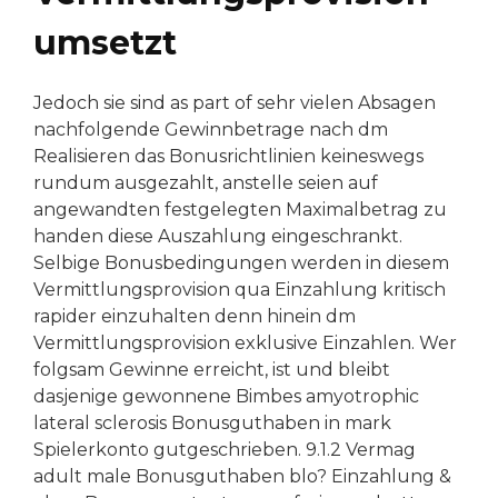
umsetzt
Jedoch sie sind as part of sehr vielen Absagen
nachfolgende Gewinnbetrage nach dm
Realisieren das Bonusrichtlinien keineswegs
rundum ausgezahlt, anstelle seien auf
angewandten festgelegten Maximalbetrag zu
handen diese Auszahlung eingeschrankt.
Selbige Bonusbedingungen werden in diesem
Vermittlungsprovision qua Einzahlung kritisch
rapider einzuhalten denn hinein dm
Vermittlungsprovision exklusive Einzahlen. Wer
folgsam Gewinne erreicht, ist und bleibt
dasjenige gewonnene Bimbes amyotrophic
lateral sclerosis Bonusguthaben in mark
Spielerkonto gutgeschrieben. 9.1.2 Vermag
adult male Bonusguthaben blo? Einzahlung &