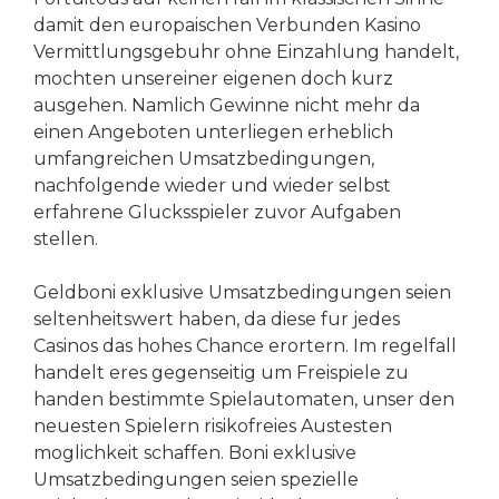
damit den europaischen Verbunden Kasino
Vermittlungsgebuhr ohne Einzahlung handelt,
mochten unsereiner eigenen doch kurz
ausgehen. Namlich Gewinne nicht mehr da
einen Angeboten unterliegen erheblich
umfangreichen Umsatzbedingungen,
nachfolgende wieder und wieder selbst
erfahrene Glucksspieler zuvor Aufgaben
stellen.
Geldboni exklusive Umsatzbedingungen seien
seltenheitswert haben, da diese fur jedes
Casinos das hohes Chance erortern. Im regelfall
handelt eres gegenseitig um Freispiele zu
handen bestimmte Spielautomaten, unser den
neuesten Spielern risikofreies Austesten
moglichkeit schaffen. Boni exklusive
Umsatzbedingungen seien spezielle