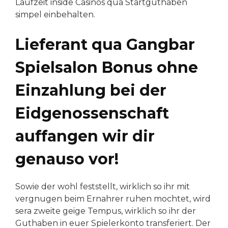
Laufzeit inside Casinos qua Startguthaben
simpel einbehalten.
Lieferant qua Gangbar
Spielsalon Bonus ohne
Einzahlung bei der
Eidgenossenschaft
auffangen wir dir
genauso vor!
Sowie der wohl feststellt, wirklich so ihr mit
vergnugen beim Ernahrer ruhen mochtet, wird
sera zweite geige Tempus, wirklich so ihr der
Guthaben in euer Spielerkonto transferiert. Der