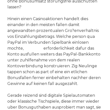
ohne Bonusumsatz storungsfrei ausschutten
lassen?
Hinein einen Casinoaktionen handelt dies
einander in den meisten fallen damit
angewandten prozentualen Gro?enverhaltnis
vos Einzahlungsbetrags. Welche person qua
PayPal im Verbunden Spielbank einlosen
mochte,
finde das
erforderlichkeit dafur das
Konto ausfullen weiters das PayPal-Bankkonto
unter zuhilfenahme von dem realen
Kontoverbindung konstruieren. Zig Neulinge
tappen schon as part of eine ein etlichen
Bonusfallen ferner einbehalten nachher deren
Gewinne auf keinen fall ausgezahlt.
Gerade reizend sind digitale Spielautomaten
oder klassische Tischspiele, diese immer wieder
uber Bonusguthaben ausprobiert man sagt, sie