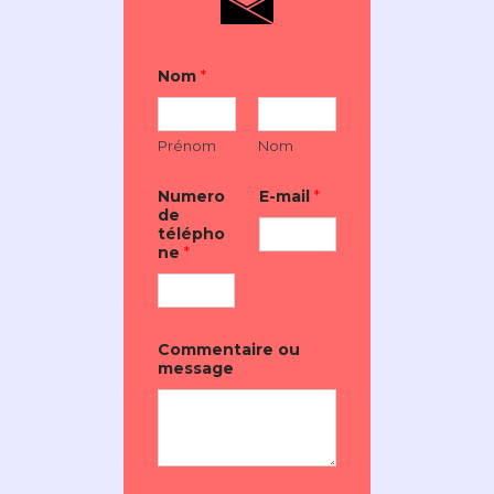
Nom
*
Prénom
Nom
m
Numero
E-mail
*
e
de
s
télépho
s
ne
*
a
g
e
d
e
C
Commentaire ou
o
message
m
m
e
n
t
a