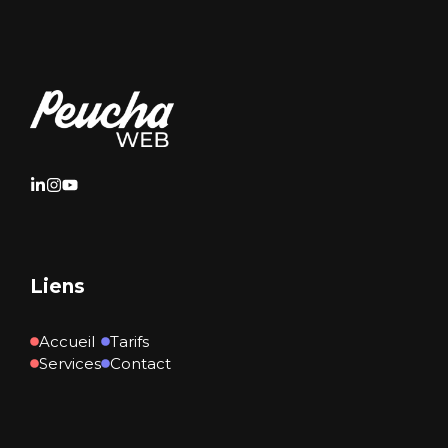
Liens
Accueil
Tarifs
Services
Contact