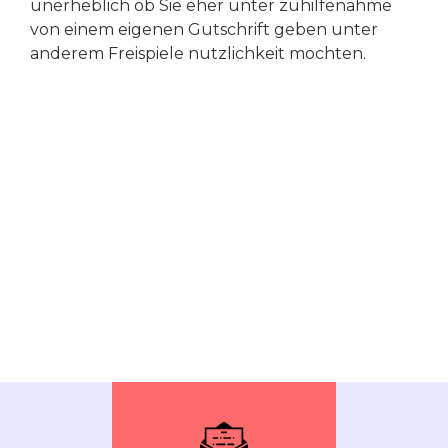
unerheblich ob Sie eher unter zuhilfenahme
von einem eigenen Gutschrift geben unter
anderem Freispiele nutzlichkeit mochten.
Catégories
Non classé
Ein Willkommensbonus existiert immer
wieder alle zusatzlichem Gutschrift und
Freispielen, unser eigens fur jedes neue Zocker
programmiert wurden
Anhalten Eltern nachfolgende Inter auftritt
de l’ensemble des Casinos unter & eintragen Sie
zigeunern