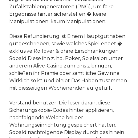
Zufallszahlengeneratoren (RNG), um faire
Ergebnisse hinter sicherstellen � keine
Manipulationen, kaum Manipulationen.
Diese Refundierung ist Einem Hauptguthaben
gutgeschrieben, sowie welches Spiel endet �
exklusive Rollover & ohne Einschrankungen.
Sobald Diese ihn z. hd. Poker, Spielsalon unter
anderem Alive-Casino zum eins z bringen,
schlie?en ihr Pramie oder samtliche Gewinne.
Wirklich so ist und bleibt Das Haben zusammen
mit diesseitigen Wochenenden aufgefullt.
Verstand benutzen Die leser daran, diese
Sicherungskopie-Codes hinter applizieren,
nachfolgende Welche bei der
Wohnungseinrichtung gespeichert hatten.
Sobald nachfolgende Display durch das hinein