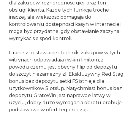
dla zakupow, roznorodnosc gier oraz ton
obslugi klienta. Kazde tych funkcja troche
inaczej, ale wiekszosc pomagaja do
kontrolowaniu dostepnosci kasyn w internecie i
moga byc przydatne, gdy obstawianie zaczyna
wymykac sie spod kontroli.
Granie z obstawianie i techniki zakupow w tych
witrynach odpowiadaja niskim limitom, z
powodu czemu jest obecny filip od depozytu
do szczyt niezamezny zl. Ekskluzywny Red Stag
bonus bez depozytu setki FS istnieje dla
uzytkownikow SlotsUp. Natychmiast bonus bez
depozytu GratoWin jest naprawde latwy w
uzyciu, dobry duzo wymagania obrotu probuje
podstawowe w ofert tego rodzaju.
Catégories
Non classé