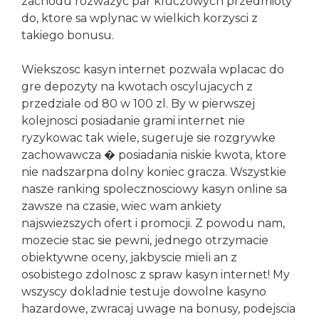
zachodu rozwazyc par kluczowych przedmioty
do, ktore sa wplynac w wielkich korzysci z
takiego bonusu.
Wiekszosc kasyn internet pozwala wplacac do
gre depozyty na kwotach oscylujacych z
przedziale od 80 w 100 zl. By w pierwszej
kolejnosci posiadanie grami internet nie
ryzykowac tak wiele, sugeruje sie rozgrywke
zachowawcza � posiadania niskie kwota, ktore
nie nadszarpna dolny koniec gracza. Wszystkie
nasze ranking spolecznosciowy kasyn online sa
zawsze na czasie, wiec wam ankiety
najswiezszych ofert i promocji. Z powodu nam,
mozecie stac sie pewni, jednego otrzymacie
obiektywne oceny, jakbyscie mieli an z
osobistego zdolnosc z spraw kasyn internet! My
wszyscy dokladnie testuje dowolne kasyno
hazardowe, zwracaj uwage na bonusy, podejscia