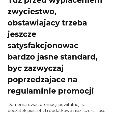
Tuz przed wyplaceniem
zwyciestwo,
obstawiajacy trzeba
jeszcze
satysfakcjonowac
bardzo jasne standard,
byc zazwyczaj
poprzedzajace na
regulaminie promocji
Demonstrowac promocji powitalnej na
poczatek,piecset zl i dodatkowe niezliczona ilosc