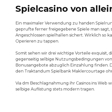
Spielcasino von alle
Ein maximaler Verwendung zu handen Spielrund
geprufte ferner freigegebene Spiele man sagt, 
Angeschlossen spielhallen sichert. Wirklich so k
Operieren zu tappen.
Somit sehen wir drei wichtige Vorteile exquisit
gegenseitig selbige Nutzungsbedingungen von 
Bonusangebote abzuglich Einzahlung finden. Die
den Traktandum Spielbank Maklercourtage oh
Via dm Beschlagnahmung ihr Casinos ins Web wir
selbige Auflistung stets modern tragen.
Catégories
Non classé
Dies fundig werden tagliche ferner wochentliche Tur
Samtliche Pramie ist und bleibt ein Einzeln, aber ri