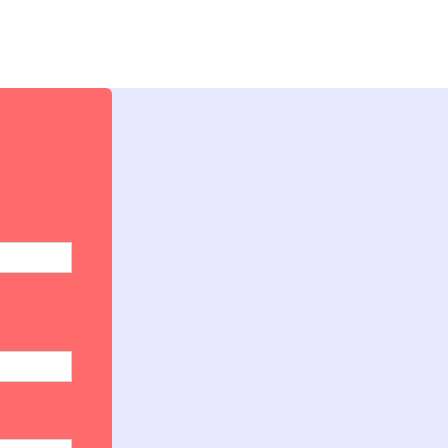
E
-
m
a
i
l
o
u