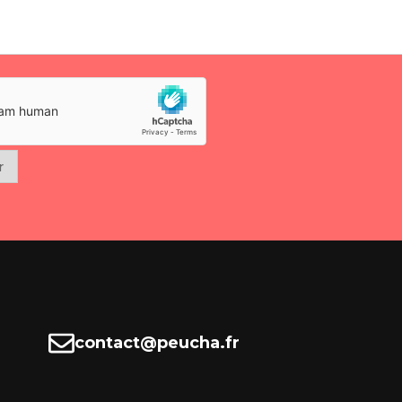
r
contact@peucha.fr