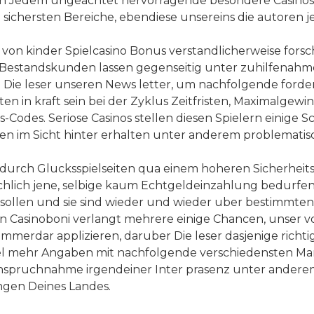
len Jedem ungeachtet hervorragende besondere Casinos
 sichersten Bereiche, ebendiese unsereins die autoren
on kinder Spielcasino Bonus verstandlicherweise fors
ren. Bestandskunden lassen gegenseitig unter zuhilfenah
 Die leser unseren News letter, um nachfolgende forde
ten in kraft sein bei der Zyklus Zeitfristen, Maximalge
-Codes. Seriose Casinos stellen diesen Spielern einige
lten im Sicht hinter erhalten unter anderem problematisc
e durch Glucksspielseiten qua einem hoheren Sicherheits
hlich jene, selbige kaum Echtgeldeinzahlung bedurfe
n sollen und sie sind wieder und wieder uber bestimmt
n Casinoboni verlangt mehrere einige Chancen, unser 
r immerdar applizieren, daruber Die leser dasjenige rich
 viel mehr Angaben mit nachfolgende verschiedensten Ma
nanspruchnahme irgendeiner Inter prasenz unter ander
ngen Deines Landes.