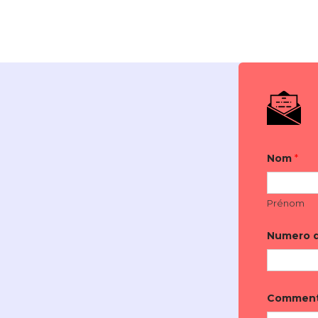
Nom
*
Prénom
Numero 
Comment