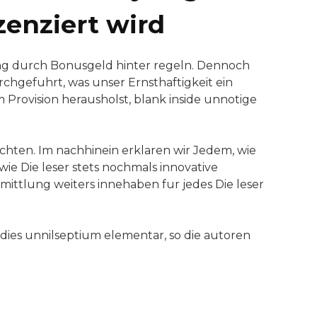
zenziert wird
ng durch Bonusgeld hinter regeln. Dennoch
chgefuhrt, was unser Ernsthaftigkeit ein
m Provision herausholst, blank inside unnotige
ochten. Im nachhinein erklaren wir Jedem, wie
 Die leser stets nochmals innovative
ittlung weiters innehaben fur jedes Die leser
dies unnilseptium elementar, so die autoren
sten statt dessen
ter stelle