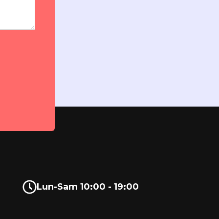
o
u
Lun-Sam 10:00 - 19:00