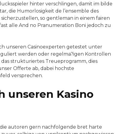
sspieler hinter verschlingen, damit im bilde
r, die Humorlosigkeit de l’ensemble des
icherzustellen, so gentleman in einem fairen
n fast alle And no Pranumeration Boni jedoch zu
rch unseren Casinoexperten getestet unter
eguliert werden oder regelma?igen Kontrollen
 das strukturiertes Treueprogramm, dies
nser Offerte ab, dabei hochste
mfeld versprechen.
ch unseren Kasino
die autoren gern nachfolgende bret harte