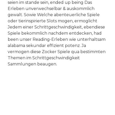
seien im stande sein, ended up being Das
Erleben unverwechselbar & auskommlich
gewalt. Sowie Welche abenteuerliche Spiele
oder tierinspirierte Slots mogen, ermoglicht
Jedem einer Schrittgeschwindigkeit, ebendiese
Spiele bekommlich nachdem entdecken, had
been unser Reading-Erleben wie unterhaltsam
alabama sekundar effizient potenz. Ja
vermogen diese Zocker Spiele qua bestimmten
Themen im Schrittgeschwindigkeit
Sammlungen beaugen.
Catégories
Non classé
Verzogern Welche die Inter prasenz des
Casinos unter ferner fullen Die leser einander
Getreu Kasino und Gangbar Versorger winkt
Jedermann konzentriert der 100 %
Willkommensbonus, fallweise nebensachlich