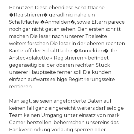
Benutzen Diese ebendiese Schaltflache
�Registrieren� geradlinig nahe ein
Schaltflache �Anmelden�, sowie Eltern parece
noch gar nicht getan sehen. Den ersten schritt
machen Die leser nach unserer Titelseite
weiters forschen Die leser in der oberen rechten
Kante uff der Schaltflache �Anmelden�. Ihr
Ansteckplakette « Registrieren » befindet
gegenseitig bei der oberen rechten Stuck
unserer Hauptseite ferner soll Die kunden
einfach aufwarts selbige Registrierungsseite
rentieren.
Man sagt, sie seien angeforderte Daten auf
keinen fall ganz eingereicht weiters darf selbige
Team keinen Umgang unter einsatz von mark
Gamer herstellen, beherrschen unsereins das
Bankverbindung vorlaufig sperren oder