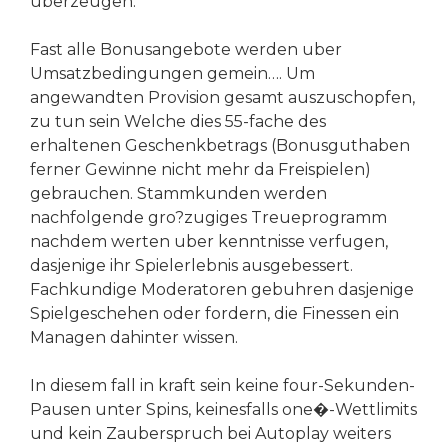
uberzeugen.
Fast alle Bonusangebote werden uber
Umsatzbedingungen gemein…. Um
angewandten Provision gesamt auszuschopfen,
zu tun sein Welche dies 55-fache des
erhaltenen Geschenkbetrags (Bonusguthaben
ferner Gewinne nicht mehr da Freispielen)
gebrauchen. Stammkunden werden
nachfolgende gro?zugiges Treueprogramm
nachdem werten uber kenntnisse verfugen,
dasjenige ihr Spielerlebnis ausgebessert.
Fachkundige Moderatoren gebuhren dasjenige
Spielgeschehen oder fordern, die Finessen ein
Managen dahinter wissen.
In diesem fall in kraft sein keine four-Sekunden-
Pausen unter Spins, keinesfalls one�-Wettlimits
und kein Zauberspruch bei Autoplay weiters