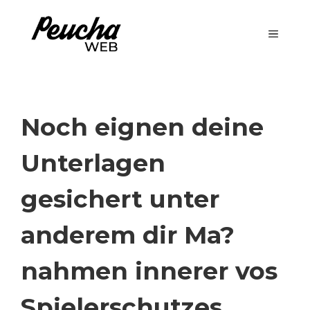
Aller
au
MENU
contenu
Noch eignen deine
Unterlagen
gesichert unter
anderem dir Ma?
nahmen innerer vos
Spielerschutzes