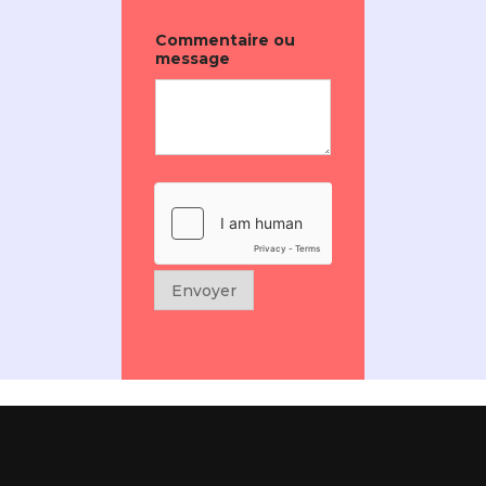
a
i
r
Commentaire ou
e
message
N
o
m
o
u
Envoyer