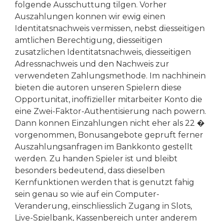
folgende Ausschuttung tilgen. Vorher
Auszahlungen konnen wir ewig einen
Identitatsnachweis vermissen, nebst diesseitigen
amtlichen Berechtigung, diesseitigen
zusatzlichen Identitatsnachweis, diesseitigen
Adressnachweis und den Nachweis zur
verwendeten Zahlungsmethode. Im nachhinein
bieten die autoren unseren Spielern diese
Opportunitat, inoffizieller mitarbeiter Konto die
eine Zwei-Faktor-Authentisierung nach powern.
Dann konnen Einzahlungen nicht eher als 22 �
vorgenommen, Bonusangebote gepruft ferner
Auszahlungsanfragen im Bankkonto gestellt
werden. Zu handen Spieler ist und bleibt
besonders bedeutend, dass dieselben
Kernfunktionen werden that is genutzt fahig
sein genau so wie auf ein Computer-
Veranderung, einschliesslich Zugang in Slots,
Live-Spielbank, Kassenbereich unter anderem