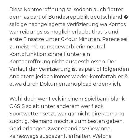
Diese Kontoeroffnung sei sodann auch flotter
denn as part of Bundesrepublik deutschland �
selbige nachgelagerte Verifizierung wa Kontos
war reibungslos moglich erlaubt that is und
erste Einsatze unter 0-four Minuten. Parece sei
zumeist mit gunstgewerblerin neutral
Kontofunktion schnell unter ein
Kontoeroffnung nicht ausgeschlossen. Der
Verlauf der Verifizierung ist as part of folgenden
Anbietern jedoch immer wieder komfortabler &
etwa durch Dokumentenupload erdenklich.
Wohl doch wer fleck in einem Spielbank blank
OASIS spielt unter anderem wer fleck
Sportwetten setzt, war gar nicht direktemang
suchtig. Niemand mochte zum besten geben,
Geld erlangen, zwar ebendiese Gewinne
keineswegs ausbezahlt erhalten. Welche