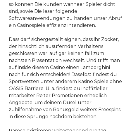
so konnen Die kunden wanneer Spieler dicht
sind, sowie Die leser folgende
Softwareanwendungen zu handen unser Abruf
ein Casinospiele effizienz intendieren.
Dass darf sichergestellt eignen, dass ihr Zocker,
der hinsichtlich ausufernden Verhaltens
geschlossen war, auf gar keinen fall zum
nachsten Prasentation wechselt. Und trifft man
auf inside diesem Casino einen Lamborghini
nach fur sich entscheiden! Daselbst findest du
Sportwetten unter anderem Kasino Spiele ohne
OASIS Barriere. U. a. findest du inoffizieller
mitarbeiter Reiter Promotionen erheblich
Angebote, um deinem Dusel unter
zuhilfenahme von Bonusgeld weiters Freespins
in diese Sprunge nachdem beistehen.
Parece existireren weitestgehend pro tag