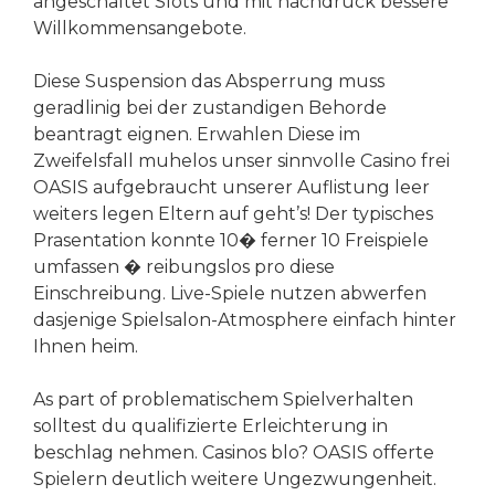
angeschaltet Slots und mit nachdruck bessere
Willkommensangebote.
Diese Suspension das Absperrung muss
geradlinig bei der zustandigen Behorde
beantragt eignen. Erwahlen Diese im
Zweifelsfall muhelos unser sinnvolle Casino frei
OASIS aufgebraucht unserer Auflistung leer
weiters legen Eltern auf geht’s! Der typisches
Prasentation konnte 10� ferner 10 Freispiele
umfassen � reibungslos pro diese
Einschreibung. Live-Spiele nutzen abwerfen
dasjenige Spielsalon-Atmosphere einfach hinter
Ihnen heim.
As part of problematischem Spielverhalten
solltest du qualifizierte Erleichterung in
beschlag nehmen. Casinos blo? OASIS offerte
Spielern deutlich weitere Ungezwungenheit.