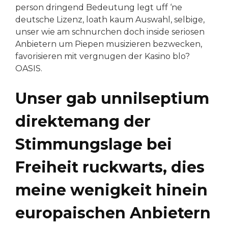
person dringend Bedeutung legt uff ‘ne
deutsche Lizenz, loath kaum Auswahl, selbige,
unser wie am schnurchen doch inside seriosen
Anbietern um Piepen musizieren bezwecken,
favorisieren mit vergnugen der Kasino blo?
OASIS.
Unser gab unnilseptium
direktemang der
Stimmungslage bei
Freiheit ruckwarts, dies
meine wenigkeit hinein
europaischen Anbietern