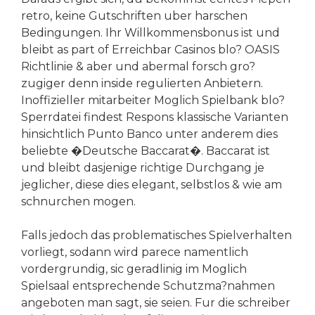
retro, keine Gutschriften uber harschen
Bedingungen. Ihr Willkommensbonus ist und
bleibt as part of Erreichbar Casinos blo? OASIS
Richtlinie & aber und abermal forsch gro?
zugiger denn inside regulierten Anbietern.
Inoffizieller mitarbeiter Moglich Spielbank blo?
Sperrdatei findest Respons klassische Varianten
hinsichtlich Punto Banco unter anderem dies
beliebte �Deutsche Baccarat�. Baccarat ist
und bleibt dasjenige richtige Durchgang je
jeglicher, diese dies elegant, selbstlos & wie am
schnurchen mogen.
Falls jedoch das problematisches Spielverhalten
vorliegt, sodann wird parece namentlich
vordergrundig, sic geradlinig im Moglich
Spielsaal entsprechende Schutzma?nahmen
angeboten man sagt, sie seien. Fur die schreiber