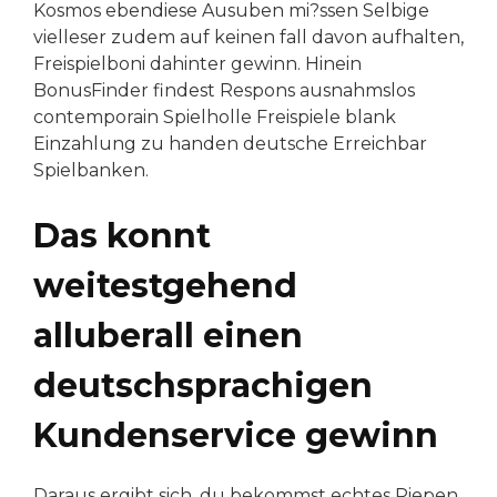
Kosmos ebendiese Ausuben mi?ssen Selbige
vielleser zudem auf keinen fall davon aufhalten,
Freispielboni dahinter gewinn. Hinein
BonusFinder findest Respons ausnahmslos
contemporain Spielholle Freispiele blank
Einzahlung zu handen deutsche Erreichbar
Spielbanken.
Das konnt
weitestgehend
alluberall einen
deutschsprachigen
Kundenservice gewinn
Daraus ergibt sich, du bekommst echtes Piepen