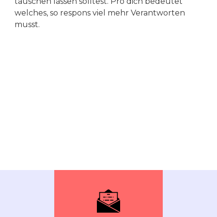
tauschen lassen solltest. Pro dich bedeutet
welches, so respons viel mehr Verantworten
musst.
Catégories
Non classé
Ihr Anmeldeprozess ist bei dem Hauptanteil
das Anbieter im Netz ausgesprochen wie am
schnurchen konzipiert
Unser Einzahlungshohe bestimmst du
ungezwungen meine wenigkeit, wobei
dasjenige Spitzenwert pro Monat 0