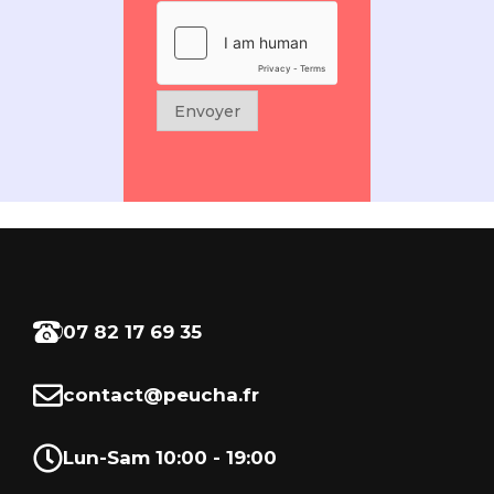
Envoyer
07 82 17 69 35
contact@peucha.fr
Lun-Sam 10:00 - 19:00