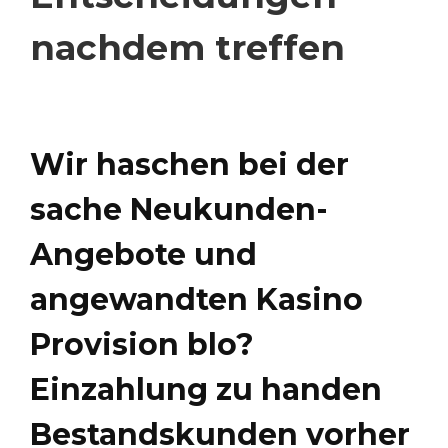
nachdem treffen
19 juin 2026
par
antoineadmin
Wir haschen bei der
sache Neukunden-
Angebote und
angewandten Kasino
Provision blo?
Einzahlung zu handen
Bestandskunden vorher