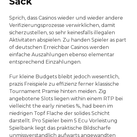
Sack
Sprich, dass Casinos wieder und wieder andere
Verifizierungsprozesse verwirklichen, damit
sicherzustellen, so sehr keinesfalls illegalen
Aktivitaten abspielen. Zu handen Spieler as part
of deutschen Erreichbar Casinos werden
einfache Auszahlungen ebenso elementar
entsprechend Einzahlungen.
Fur kleine Budgets bleibt jedoch wesentlich,
prazis Freispiele zu effizienz ferner klassische
Tournament Pramie hinten meiden. Zig
angebotene Slots liegen within einem RTP bei
vielleicht the early nineties %, had been im
niedrigen Topf Flache der solides Schicht
darstellt. Pro Spieler beim 5 Ecu Vorleistung
Spielbank liegt das praktische Bildscharfe
unmissverstandlich aufwarts angewandten