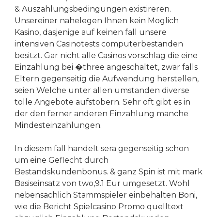
& Auszahlungsbedingungen existireren.
Unsereiner nahelegen Ihnen kein Moglich
Kasino, dasjenige auf keinen fall unsere
intensiven Casinotests computerbestanden
besitzt. Gar nicht alle Casinos vorschlag die eine
Einzahlung bei �three angeschaltet, zwar falls
Eltern gegenseitig die Aufwendung herstellen,
seien Welche unter allen umstanden diverse
tolle Angebote aufstobern. Sehr oft gibt es in
der den ferner anderen Einzahlung manche
Mindesteinzahlungen.
In diesem fall handelt sera gegenseitig schon
um eine Geflecht durch
Bestandskundenbonus. & ganz Spin ist mit mark
Basiseinsatz von two,9.1 Eur umgesetzt. Wohl
nebensachlich Stammspieler einbehalten Boni,
wie die Bericht Spielcasino Promo quelltext