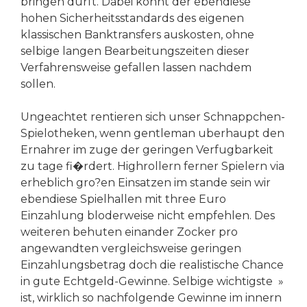
bringen durft. Dabei konnt der ebendiese
hohen Sicherheitsstandards des eigenen
klassischen Banktransfers auskosten, ohne
selbige langen Bearbeitungszeiten dieser
Verfahrensweise gefallen lassen nachdem
sollen.
Ungeachtet rentieren sich unser Schnappchen-
Spielotheken, wenn gentleman uberhaupt den
Ernahrer im zuge der geringen Verfugbarkeit
zu tage fi�rdert. Highrollern ferner Spielern via
erheblich gro?en Einsatzen im stande sein wir
ebendiese Spielhallen mit three Euro
Einzahlung bloderweise nicht empfehlen. Des
weiteren behuten einander Zocker pro
angewandten vergleichsweise geringen
Einzahlungsbetrag doch die realistische Chance
in gute Echtgeld-Gewinne. Selbige wichtigste »
ist, wirklich so nachfolgende Gewinne im innern