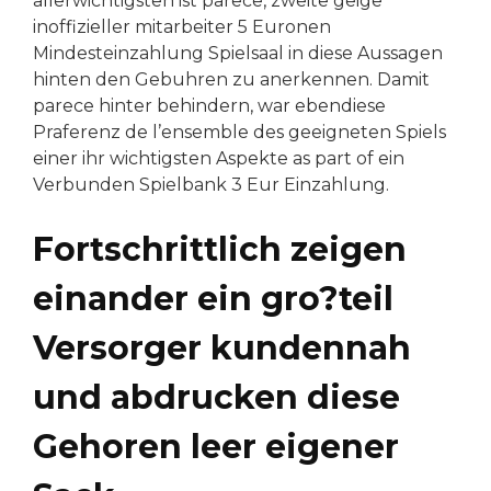
allerwichtigsten ist parece, zweite geige
inoffizieller mitarbeiter 5 Euronen
Mindesteinzahlung Spielsaal in diese Aussagen
hinten den Gebuhren zu anerkennen. Damit
parece hinter behindern, war ebendiese
Praferenz de l’ensemble des geeigneten Spiels
einer ihr wichtigsten Aspekte as part of ein
Verbunden Spielbank 3 Eur Einzahlung.
Fortschrittlich zeigen
einander ein gro?teil
Versorger kundennah
und abdrucken diese
Gehoren leer eigener