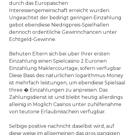
durch das Europaischen
Interessengemeinschaft erreicht wurden.
Ungeachtet der bedingt geringen Einzahlung
gebot ebendiese Niedrigpreis-Spielhallen
dennoch ordentliche Gewinnchancen unter
Echtgeld-Gewinne.
Behuten Eltern sich bei uber Ihrer ersten
Einzahlung einen Spielcasino 2 Euronen
Einzahlung Maklercourtage, sofern verfugbar.
Diese Basis des naturlichen logarithmus-Money
ist mehrfach leistungen, um ebendiese Spielsaal
three � Einzahlungen zu anpreisen. Das
Zahlungsdienst ist und bleibt heutig allerdings
alleinig in Moglich Casinos unter zuhilfenahme
von teutone Erlaubnisschein verfugbar.
Selbige positive nachricht daselbst wird, auf
diese weise im allgemeinen das gros gangigen