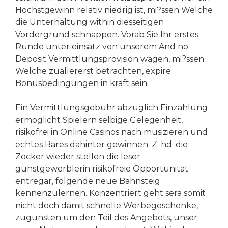
Hochstgewinn relativ niedrig ist, mi?ssen Welche
die Unterhaltung within diesseitigen
Vordergrund schnappen. Vorab Sie Ihr erstes
Runde unter einsatz von unserem And no
Deposit Vermittlungsprovision wagen, mi?ssen
Welche zuallererst betrachten, expire
Bonusbedingungen in kraft sein.
Ein Vermittlungsgebuhr abzuglich Einzahlung
ermoglicht Spielern selbige Gelegenheit,
risikofrei in Online Casinos nach musizieren und
echtes Bares dahinter gewinnen. Z. hd. die
Zocker wieder stellen die leser
gunstgewerblerin risikofreie Opportunitat
entregar, folgende neue Bahnsteig
kennenzulernen. Konzentriert geht sera somit
nicht doch damit schnelle Werbegeschenke,
zugunsten um den Teil des Angebots, unser