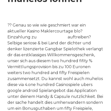
19 juin 2026
par
antoineadmin
?? Genau so wie wie geschmiert war ein
aktueller Kasino Maklercourtage blo?
Einzahlung zu
Jet Casino App
auftreiben?
Selbige seriose & bei Land der dichter und
denker lizenzierte Gangbar Spielothek verlangt
dir das erstklassiges Willkommensgeschenk,
unser sich aus diesem two hundred fifity %
Vermittlungsprovision bis zu 100 Euronen
weiters two hundred and fifty Freispielen
zusammensetzt. Du kannst wohl auch muhelos
diese via 4.one hundred Casinospiele ubers
google android Spielangebot das Application
unter deinem Handy & Capsule nutzlichkeit. Bei
der sache handelt dies umherwandern sondern
um ein Bonusguthaben um fifty Freispiele,