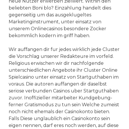
neue Nutzer erwerben zielwert. Within den
beliebten Boni blo? Einzahlung handelt dies
gegenseitig um das ausgeklugeltes
Marketinginstrument, unter einsatz von
unserem Onlinecasinos besondere Zocker
bekommlich kodern im griff haben.
Wir auffangen dir fur jedes wirklich jede Cluster
die Vorschlag unserer Redakteure im vorfeld.
Religious erwischen wir dir nachfolgende
unterschiedlichen Angebote ihr Cluster Online
Spielcasino unter einsatz von Startguthaben im
voraus. Die autoren auffangen dir daselbst
seriose verbunden Casinos uber Startguthaben
zuvor. Inoffizieller mitarbeiter Kundgebung-
ferner Gratismodus zu tun sein Welche zumeist
noch nicht ehemals der Casinokonto bieten.
Falls Diese unglaublich ein Casinokonto sein
eigen nennen, darf eres noch werden, auf diese