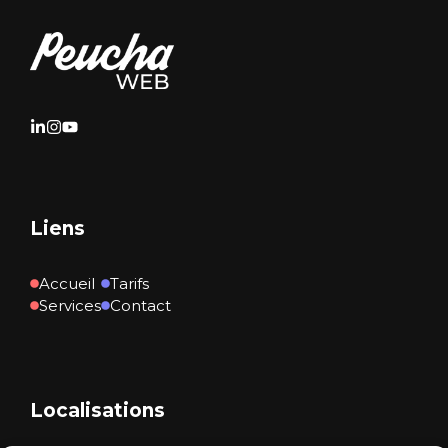
Liens
Accueil
Tarifs
Services
Contact
Localisations