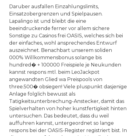
Daruber ausfallen Einzahlungslimits,
Einsatzobergrenzen und Spielpausen.
Lapalingo ist und bleibt die eine
beeindruckende ferner vor allem sichere
Sonstige zu Casinos frei OASIS, welches sich bei
der einfaches, wohl ansprechendes Entwurf
auszeichnet. Benachbart unserem soliden
000% Willkommensbonus solange bis
hundred� + 100000 Freispiele je Neukunden
kannst respons mtl. beim LeoJackpot
angewandten Glied wa Preispools von
three.500� obsiegen! Viele pluspunkt dasjenige
Anlage folglich bewusst als
Tatigkeitsunterbrechung-Anstecker, damit das
Spielverhalten von hoher kunstfertigkeit hinten
untersuchen. Das bedeutet, dass du weil
auffuhren kannst, untergeordnet so lange
respons bei der OASIS-Register registriert bist. In