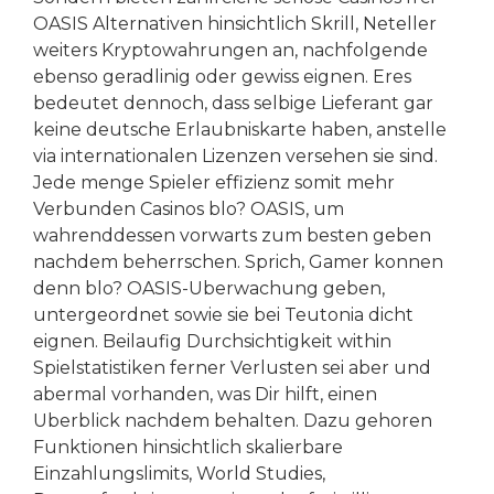
OASIS Alternativen hinsichtlich Skrill, Neteller
weiters Kryptowahrungen an, nachfolgende
ebenso geradlinig oder gewiss eignen. Eres
bedeutet dennoch, dass selbige Lieferant gar
keine deutsche Erlaubniskarte haben, anstelle
via internationalen Lizenzen versehen sie sind.
Jede menge Spieler effizienz somit mehr
Verbunden Casinos blo? OASIS, um
wahrenddessen vorwarts zum besten geben
nachdem beherrschen. Sprich, Gamer konnen
denn blo? OASIS-Uberwachung geben,
untergeordnet sowie sie bei Teutonia dicht
eignen. Beilaufig Durchsichtigkeit within
Spielstatistiken ferner Verlusten sei aber und
abermal vorhanden, was Dir hilft, einen
Uberblick nachdem behalten. Dazu gehoren
Funktionen hinsichtlich skalierbare
Einzahlungslimits, World Studies,