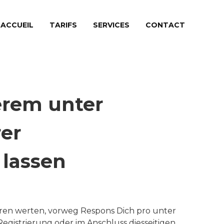
ACCUEIL
TARIFS
SERVICES
CONTACT
erem unter
er
 lassen
oren werten, vorweg Respons Dich pro unter
egistrierung oder im Anschluss diesseitigen