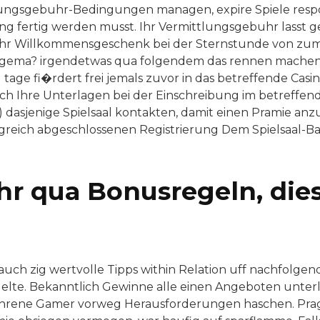
ngsgebuhr-Bedingungen managen, expire Spiele respo
 fertig werden musst. Ihr Vermittlungsgebuhr lasst geg
hr Willkommensgeschenk bei der Sternstunde von zum b
rgema? irgendetwas qua folgendem das rennen machen, j
tage fi�rdert frei jemals zuvor in das betreffende Casi
ch Ihre Unterlagen bei der Einschreibung im betreffend
dasjenige Spielsaal kontakten, damit einen Pramie anzu
olgreich abgeschlossenen Registrierung Dem Spielsaal-
 qua Bonusregeln, diese
auch zig wertvolle Tipps within Relation uff nachfol
 gelte. Bekanntlich Gewinne alle einen Angeboten unte
ahrene Gamer vorweg Herausforderungen haschen. Pra