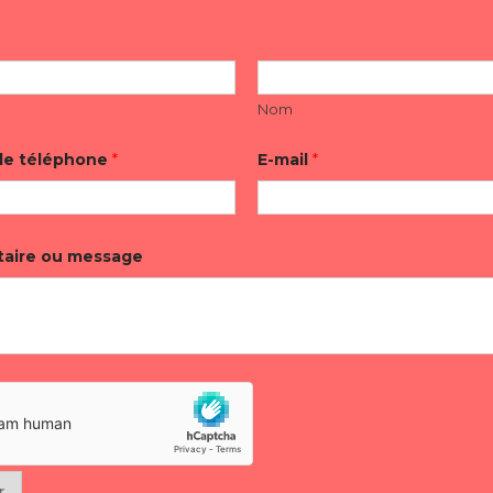
Nom
de téléphone
*
E-mail
*
aire ou message
r