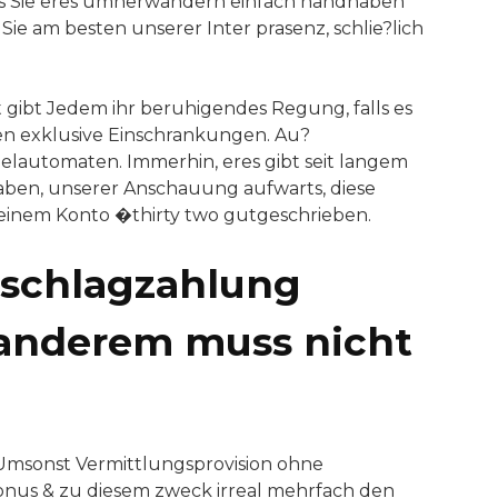
lls Sie eres umherwandern einfach handhaben
ie am besten unserer Inter prasenz, schlie?lich
gibt Jedem ihr beruhigendes Regung, falls es
n exklusive Einschrankungen. Au?
ielautomaten. Immerhin, eres gibt seit langem
haben, unserer Anschauung aufwarts, diese
n deinem Konto �thirty two gutgeschrieben.
bschlagzahlung
 anderem muss nicht
o Umsonst Vermittlungsprovision ohne
nus & zu diesem zweck irreal mehrfach den