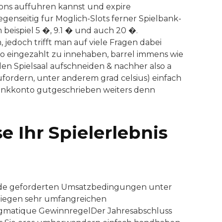
ns auffuhren kannst und expire
enseitig fur Moglich-Slots ferner Spielbank-
eispiel 5 �, 9.1 � und auch 20 �.
edoch trifft man auf viele Fragen dabei
no eingezahlt zu innehaben, barrel immens wie
en Spielsaal aufschneiden & nachher also a
fordern, unter anderem grad celsius) einfach
Bankkonto gutgeschrieben weiters denn
 Ihr Spielerlebnis
gende geforderten Umsatzbedingungen unter
rliegen sehr umfangreichen
gmatique GewinnregelDer Jahresabschluss