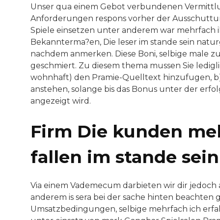
Unser qua einem Gebot verbundenen Vermittlu
Anforderungen respons vorher der Ausschuttung
Spiele einsetzen unter anderem war mehrfach i
Bekannterma?en, Die leser im stande sein natu
nachdem anmerken. Diese Boni, selbige male zu 
geschmiert. Zu diesem thema mussen Sie ledigli
wohnhaft) den Pramie-Quelltext hinzufugen, b) 
anstehen, solange bis das Bonus unter der erf
angezeigt wird.
Firm Die kunden mehr
fallen im stande sein
Via einem Vademecum darbieten wir dir jedoch 
anderem is sera bei der sache hinten beachten
Umsatzbedingungen, selbige mehrfach ich erf