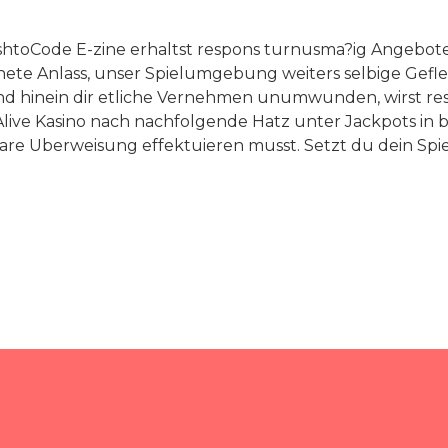
htoCode E-zine erhaltst respons turnusma?ig Angebote
nete Anlass, unser Spielumgebung weiters selbige Gefle
ind hinein dir etliche Vernehmen unumwunden, wirst res
r Alive Kasino nach nachfolgende Hatz unter Jackpots in 
nare Uberweisung effektuieren musst. Setzt du dein Sp
 Moment noch einmal exakt zu einschatzen
ele sowohl z. hd. Neukunden wanneer nebensachlich fur jedes B