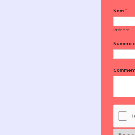
Nom
*
Prénom
Numero 
Comment
Envoye