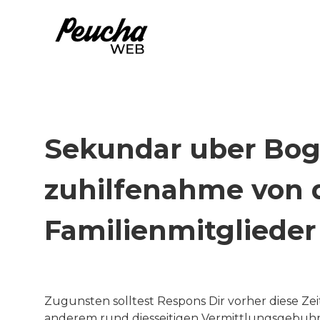
Aller
au
contenu
Sekundar uber Bog
zuhilfenahme von d
Familienmitglieder 
19 juin 2026
par
antoineadmin
Zugunsten solltest Respons Dir vorher diese Z
anderem rund diesseitigen Vermittlungsgebuhr e