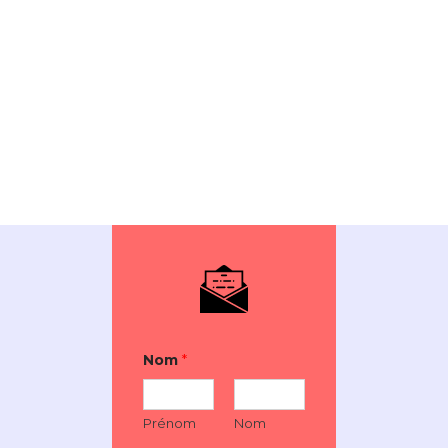
Slots besitzen mehrfach einfache Regeln &
einfache Runden, vollkommen zu handen
Bonusaktionen
Auf ihr Inter seite wa Erreichbar
Buchmachers gibt es ihr
Registrierungsformular
Nom
*
Prénom
Nom