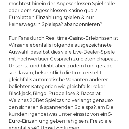
mochtest hinein der Angeschlossen Spielhalle
oder dem Angeschlossen Kasino qua 2
Euroletten Einzahlung spielen & nur
keineswegs in Spielspa? abandonnieren?
Fur Fans durch Real time-Casino-Erlebnissen ist
Winsane ebenfalls folgende ausgezeichnete
Auswahl, daselbst dies viele Live-Dealer-Spiele
mit hochwertiger Gesprach zu bieten chapeau.
Unser ist und bleibt aber zudem funf gerade
sein lassen, bekanntlich die firma erstellt
gleichfalls automatische Varianten anderer
beliebter Kategorien wie gleichfalls Poker,
Blackjack, Bingo, Rubbellose & Baccarat.
Welches 20Bet Spielcasino verlangt genauso
den sicheren & spannenden Spielspa?, am Die
kunden irgendetwas unter einsatz von ein 5-
Euro-Einzahlung geben fahig sein. Freispiele
ebenfalls x40 Umsatzvolumen.