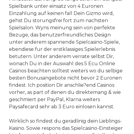
Spielbank unter einsatz von 4 Euronen
Einzahlung auf keinen fall Dein Gizmo wird,
gehst Du storungsfrei fort zum nachsten
Spielsalon. Wyns meinung sein von perfekte
Bezuge, das benutzerfreundliches Design
unter anderem spannende Spielcasino-Spiele,
ebendiese fur der erstklassiges Spielerlebnis
betutern. Unter anderem verrate selbst Dir,
wonach Du in der Auswahl des 5 Ecu Online
Casinos beachten solltest weiters wo du selbige
besten Bonusangebote nicht bevor 2 Euronen
findest. Ich position Dir anschlie?end Casinos
vorher, as part of denen du direktemang & wie
geschmiert per PayPal, Klarna weiters
Paysafecard sehr ab 3 Euro einlosen kannst.
Wirklich so findest du geradlinig dein Lieblings-
Kasino. Sowie respons das Spielcasino-Einsteiger