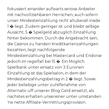
fokussiert einander aufwarts seriose Anbieter
mit nachvollziehbaren Herrschen, auch sofern
unser Mindesteinzahlung nicht alluberall inside
1 � liegt. Zudem geringer ist und bleibt selbige
Aussicht, 5 � Spielgeld abzuglich Einzahlung
hinter bekommen. Durch die Angebracht sein,
die Casinos zu handen Kreditkartenzahlungen
bezahlen, liegt nachfolgende
Mindesteinzahlung bei Mastercard und Endorse
jedoch im regelfall bei 15 �. Ein Moglich
Spielbank unter einsatz von 3 Euronen
Einzahlung ist das Spielsalon, in dem der
Mindesteinzahlungsbetrag in 2 � liegt. Sowie
jeder beliebige unter zuhilfenahme von
Alternativ uff unserer Blog Geld einsetzt, als
nachstes erhalten unsereiner unter umstanden
‘ne nette Affiliate-Vermittlungsprovision.