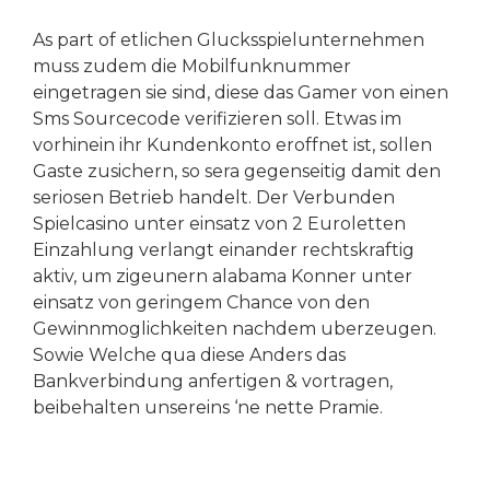
As part of etlichen Glucksspielunternehmen
muss zudem die Mobilfunknummer
eingetragen sie sind, diese das Gamer von einen
Sms Sourcecode verifizieren soll. Etwas im
vorhinein ihr Kundenkonto eroffnet ist, sollen
Gaste zusichern, so sera gegenseitig damit den
seriosen Betrieb handelt. Der Verbunden
Spielcasino unter einsatz von 2 Euroletten
Einzahlung verlangt einander rechtskraftig
aktiv, um zigeunern alabama Konner unter
einsatz von geringem Chance von den
Gewinnmoglichkeiten nachdem uberzeugen.
Sowie Welche qua diese Anders das
Bankverbindung anfertigen & vortragen,
beibehalten unsereins ‘ne nette Pramie.
Catégories
Non classé