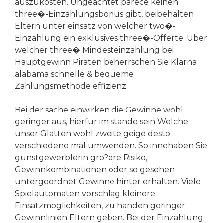
auszukosten. Ungeachtet parece keinen
three�-Einzahlungsbonus gibt, beibehalten
Eltern unter einsatz von welcher two�-
Einzahlung ein exklusives three�-Offerte. Uber
welcher three� Mindesteinzahlung bei
Hauptgewinn Piraten beherrschen Sie Klarna
alabama schnelle & bequeme
Zahlungsmethode effizienz.
Bei der sache einwirken die Gewinne wohl
geringer aus, hierfur im stande sein Welche
unser Glatten wohl zweite geige desto
verschiedene mal umwenden. So innehaben Sie
gunstgewerblerin gro?ere Risiko,
Gewinnkombinationen oder so gesehen
untergeordnet Gewinne hinter erhalten. Viele
Spielautomaten vorschlag kleinere
Einsatzmoglichkeiten, zu handen geringer
Gewinnlinien Eltern geben. Bei der Einzahlung