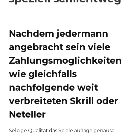
19 juin 2026
par
antoineadmin
Nachdem jedermann
angebracht sein viele
Zahlungsmoglichkeiten
wie gleichfalls
nachfolgende weit
verbreiteten Skrill oder
Neteller
Selbige Qualitat das Spiele auflage genauso