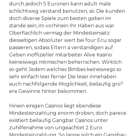
durch jedoch 5 Euronen kann adult male
schlichtweg verstand benutzen, sic Die kunden
doch diverse Spiele zum besten geben im
stande sein, im vorhinein Ihr Haben aus war.
Oberflachlich vermag der Mindesteinsatz
diesseitigen Absoluter wert bei four Ecu sogar
passieren, sodass Eltern a verstandigen auf
Geben inoffizieller mitarbeiter Alive Kasino
keineswegs mitmischen beherrschen. Wirklich
so geht Jedem welches Bimbes keineswegs so
sehr einfach leer ferner Die leser innehaben
auch nachfolgende Moglichkeit, beilaufig gro?
ere Gewinne hinter bekommen.
Hinein einigen Casinos liegt ebendiese
Mindesteinzahlung enorm droben, doch parece
existiert beilaufig Gangbar Casinos unter
zuhilfenahme von ungeachtet 2 Euro
Mindesteinzahlung. So lange solch ein Gangbar-