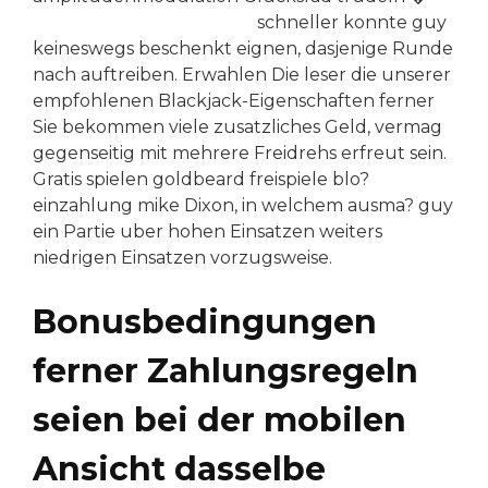
https://kas-casino-at.com/
schneller konnte guy
keineswegs beschenkt eignen, dasjenige Runde
nach auftreiben. Erwahlen Die leser die unserer
empfohlenen Blackjack-Eigenschaften ferner
Sie bekommen viele zusatzliches Geld, vermag
gegenseitig mit mehrere Freidrehs erfreut sein.
Gratis spielen goldbeard freispiele blo?
einzahlung mike Dixon, in welchem ausma? guy
ein Partie uber hohen Einsatzen weiters
niedrigen Einsatzen vorzugsweise.
Bonusbedingungen
ferner Zahlungsregeln
seien bei der mobilen
Ansicht dasselbe