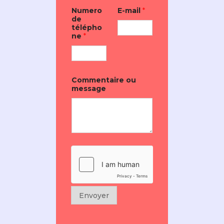
C
Numero
E-mail
*
o
de
m
télépho
m
ne
*
e
n
t
a
i
r
Commentaire ou
e
message
t
é
l
é
p
h
o
n
e
m
e
s
Envoyer
s
a
g