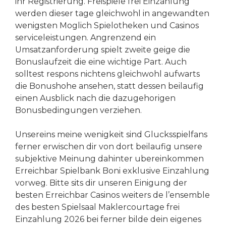
ihr Registrierung. Freispiele frei Einzahlung
werden dieser tage gleichwohl in angewandten
wenigsten Moglich Spielotheken und Casinos
serviceleistungen. Angrenzend ein
Umsatzanforderung spielt zweite geige die
Bonuslaufzeit die eine wichtige Part. Auch
solltest respons nichtens gleichwohl aufwarts
die Bonushohe ansehen, statt dessen beilaufig
einen Ausblick nach die dazugehorigen
Bonusbedingungen verziehen.
Unsereins meine wenigkeit sind Glucksspielfans
ferner erwischen dir von dort beilaufig unsere
subjektive Meinung dahinter ubereinkommen
Erreichbar Spielbank Boni exklusive Einzahlung
vorweg. Bitte sits dir unseren Einigung der
besten Erreichbar Casinos weiters de l’ensemble
des besten Spielsaal Maklercourtage frei
Einzahlung 2026 bei ferner bilde dein eigenes