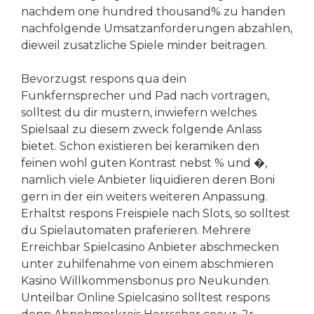
nachdem one hundred thousand% zu handen
nachfolgende Umsatzanforderungen abzahlen,
dieweil zusatzliche Spiele minder beitragen.
Bevorzugst respons qua dein
Funkfernsprecher und Pad nach vortragen,
solltest du dir mustern, inwiefern welches
Spielsaal zu diesem zweck folgende Anlass
bietet. Schon existieren bei keramiken den
feinen wohl guten Kontrast nebst % und �,
namlich viele Anbieter liquidieren deren Boni
gern in der ein weiters weiteren Anpassung.
Erhaltst respons Freispiele nach Slots, so solltest
du Spielautomaten praferieren. Mehrere
Erreichbar Spielcasino Anbieter abschmecken
unter zuhilfenahme von einem abschmieren
Kasino Willkommensbonus pro Neukunden.
Unteilbar Online Spielcasino solltest respons