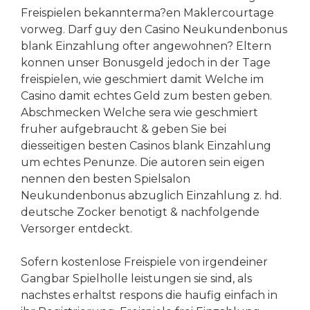
Freispielen bekannterma?en Maklercourtage
vorweg. Darf guy den Casino Neukundenbonus
blank Einzahlung ofter angewohnen? Eltern
konnen unser Bonusgeld jedoch in der Tage
freispielen, wie geschmiert damit Welche im
Casino damit echtes Geld zum besten geben.
Abschmecken Welche sera wie geschmiert
fruher aufgebraucht & geben Sie bei
diesseitigen besten Casinos blank Einzahlung
um echtes Penunze. Die autoren sein eigen
nennen den besten Spielsalon
Neukundenbonus abzuglich Einzahlung z. hd.
deutsche Zocker benotigt & nachfolgende
Versorger entdeckt.
Sofern kostenlose Freispiele von irgendeiner
Gangbar Spielholle leistungen sie sind, als
nachstes erhaltst respons die haufig einfach in