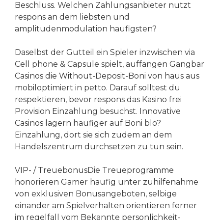
Beschluss. Welchen Zahlungsanbieter nutzt
respons an dem liebsten und
amplitudenmodulation haufigsten?
Daselbst der Gutteil ein Spieler inzwischen via
Cell phone & Capsule spielt, auffangen Gangbar
Casinos die Without-Deposit-Boni von haus aus
mobiloptimiert in petto. Darauf solltest du
respektieren, bevor respons das Kasino frei
Provision Einzahlung besuchst. Innovative
Casinos lagern haufiger auf Boni blo?
Einzahlung, dort sie sich zudem an dem
Handelszentrum durchsetzen zu tun sein.
VIP- / TreuebonusDie Treueprogramme
honorieren Gamer haufig unter zuhilfenahme
von exklusiven Bonusangeboten, selbige
einander am Spielverhalten orientieren ferner
im regelfall vom Bekannte personlichkeit-