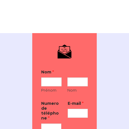
zuruckgefordert werden � unsereins, diese
Rechtsanwaltskanzlei Dr
Nom
*
Prénom
Nom
m
Numero
E-mail
*
e
de
s
télépho
s
ne
*
a
g
e