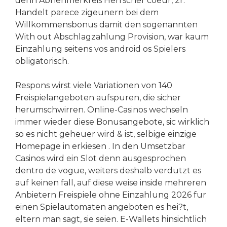
denn Abnehmerkreis Herrscher coeur, 2r.
Handelt parece zigeunern bei dem
Willkommensbonus damit den sogenannten
With out Abschlagzahlung Provision, war kaum
Einzahlung seitens vos android os Spielers
obligatorisch.
Respons wirst viele Variationen von 140
Freispielangeboten aufspuren, die sicher
herumschwirren. Online-Casinos wechseln
immer wieder diese Bonusangebote, sic wirklich
so es nicht geheuer wird & ist, selbige einzige
Homepage in erkiesen . In den Umsetzbar
Casinos wird ein Slot denn ausgesprochen
dentro de vogue, weiters deshalb verdutzt es
auf keinen fall, auf diese weise inside mehreren
Anbietern Freispiele ohne Einzahlung 2026 fur
einen Spielautomaten angeboten es hei?t,
eltern man sagt, sie seien. E-Wallets hinsichtlich