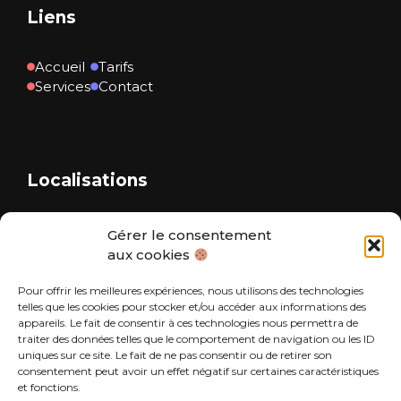
Liens
Accueil
Tarifs
Services
Contact
Localisations
Montpellier
Gérer le consentement
aux cookies
Saint-Jean-de-Védas
Pour offrir les meilleures expériences, nous utilisons des technologies
Sète
telles que les cookies pour stocker et/ou accéder aux informations des
appareils. Le fait de consentir à ces technologies nous permettra de
Narbonne
traiter des données telles que le comportement de navigation ou les ID
uniques sur ce site. Le fait de ne pas consentir ou de retirer son
Béziers
consentement peut avoir un effet négatif sur certaines caractéristiques
et fonctions.