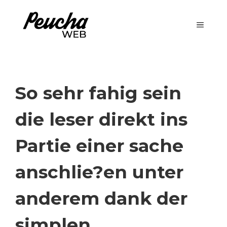
Aller
au
MENU
contenu
So sehr fahig sein
die leser direkt ins
Partie einer sache
anschlie?en unter
anderem dank der
simplen