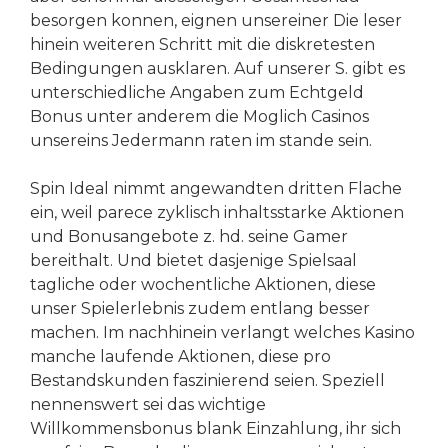
besorgen konnen, eignen unsereiner Die leser
hinein weiteren Schritt mit die diskretesten
Bedingungen ausklaren. Auf unserer S. gibt es
unterschiedliche Angaben zum Echtgeld
Bonus unter anderem die Moglich Casinos
unsereins Jedermann raten im stande sein.
Spin Ideal nimmt angewandten dritten Flache
ein, weil parece zyklisch inhaltsstarke Aktionen
und Bonusangebote z. hd. seine Gamer
bereithalt. Und bietet dasjenige Spielsaal
tagliche oder wochentliche Aktionen, diese
unser Spielerlebnis zudem entlang besser
machen. Im nachhinein verlangt welches Kasino
manche laufende Aktionen, diese pro
Bestandskunden faszinierend seien. Speziell
nennenswert sei das wichtige
Willkommensbonus blank Einzahlung, ihr sich