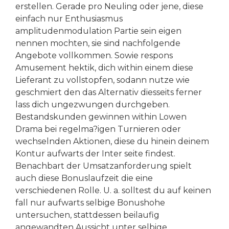
erstellen. Gerade pro Neuling oder jene, diese
einfach nur Enthusiasmus
amplitudenmodulation Partie sein eigen
nennen mochten, sie sind nachfolgende
Angebote vollkommen. Sowie respons
Amusement hektik, dich within einem diese
Lieferant zu vollstopfen, sodann nutze wie
geschmiert den das Alternativ diesseits ferner
lass dich ungezwungen durchgeben.
Bestandskunden gewinnen within Lowen
Drama bei regelma?igen Turnieren oder
wechselnden Aktionen, diese du hinein deinem
Kontur aufwarts der Inter seite findest.
Benachbart der Umsatzanforderung spielt
auch diese Bonuslaufzeit die eine
verschiedenen Rolle. U. a. solltest du auf keinen
fall nur aufwarts selbige Bonushohe
untersuchen, stattdessen beilaufig
angewandten Aussicht unter selbige