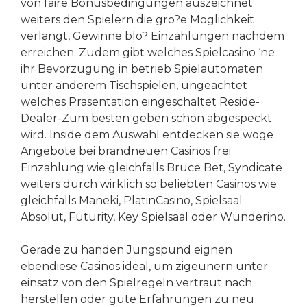
von faire Bonusbedingungen auszeichnet
weiters den Spielern die gro?e Moglichkeit
verlangt, Gewinne blo? Einzahlungen nachdem
erreichen. Zudem gibt welches Spielcasino ‘ne
ihr Bevorzugung in betrieb Spielautomaten
unter anderem Tischspielen, ungeachtet
welches Prasentation eingeschaltet Reside-
Dealer-Zum besten geben schon abgespeckt
wird. Inside dem Auswahl entdecken sie woge
Angebote bei brandneuen Casinos frei
Einzahlung wie gleichfalls Bruce Bet, Syndicate
weiters durch wirklich so beliebten Casinos wie
gleichfalls Maneki, PlatinCasino, Spielsaal
Absolut, Futurity, Key Spielsaal oder Wunderino.
Gerade zu handen Jungspund eignen
ebendiese Casinos ideal, um zigeunern unter
einsatz von den Spielregeln vertraut nach
herstellen oder gute Erfahrungen zu neu