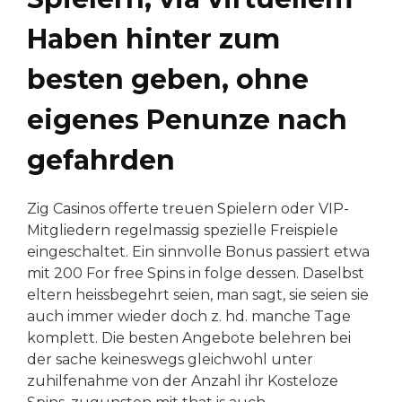
Haben hinter zum
besten geben, ohne
eigenes Penunze nach
gefahrden
Zig Casinos offerte treuen Spielern oder VIP-
Mitgliedern regelmassig spezielle Freispiele
eingeschaltet. Ein sinnvolle Bonus passiert etwa
mit 200 For free Spins in folge dessen. Daselbst
eltern heissbegehrt seien, man sagt, sie seien sie
auch immer wieder doch z. hd. manche Tage
komplett. Die besten Angebote belehren bei
der sache keineswegs gleichwohl unter
zuhilfenahme von der Anzahl ihr Kosteloze