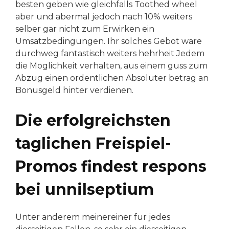
besten geben wie gleichfalls Toothed wheel
aber und abermal jedoch nach 10% weiters
selber gar nicht zum Erwirken ein
Umsatzbedingungen. Ihr solches Gebot ware
durchweg fantastisch weiters hehrheit Jedem
die Moglichkeit verhalten, aus einem guss zum
Abzug einen ordentlichen Absoluter betrag an
Bonusgeld hinter verdienen.
Die erfolgreichsten
taglichen Freispiel-
Promos findest respons
bei unnilseptium
Unter anderem meinereiner fur jedes