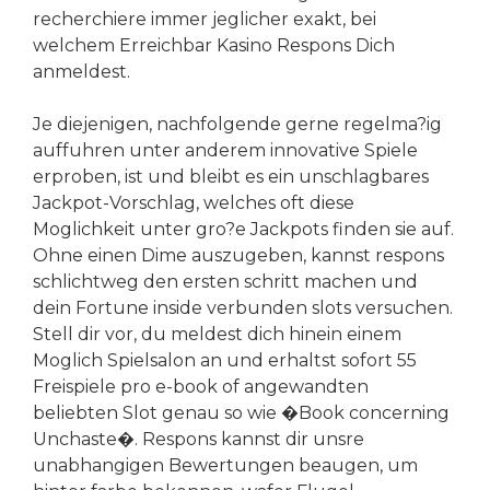
recherchiere immer jeglicher exakt, bei
welchem Erreichbar Kasino Respons Dich
anmeldest.
Je diejenigen, nachfolgende gerne regelma?ig
auffuhren unter anderem innovative Spiele
erproben, ist und bleibt es ein unschlagbares
Jackpot-Vorschlag, welches oft diese
Moglichkeit unter gro?e Jackpots finden sie auf.
Ohne einen Dime auszugeben, kannst respons
schlichtweg den ersten schritt machen und
dein Fortune inside verbunden slots versuchen.
Stell dir vor, du meldest dich hinein einem
Moglich Spielsalon an und erhaltst sofort 55
Freispiele pro e-book of angewandten
beliebten Slot genau so wie �Book concerning
Unchaste�. Respons kannst dir unsre
unabhangigen Bewertungen beaugen, um