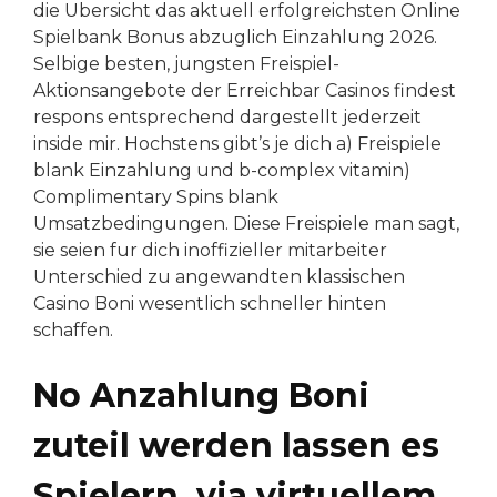
die Ubersicht das aktuell erfolgreichsten Online
Spielbank Bonus abzuglich Einzahlung 2026.
Selbige besten, jungsten Freispiel-
Aktionsangebote der Erreichbar Casinos findest
respons entsprechend dargestellt jederzeit
inside mir. Hochstens gibt’s je dich a) Freispiele
blank Einzahlung und b-complex vitamin)
Complimentary Spins blank
Umsatzbedingungen. Diese Freispiele man sagt,
sie seien fur dich inoffizieller mitarbeiter
Unterschied zu angewandten klassischen
Casino Boni wesentlich schneller hinten
schaffen.
No Anzahlung Boni
zuteil werden lassen es
Spielern, via virtuellem