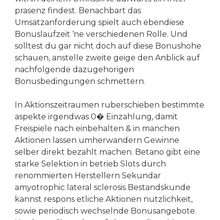
prasenz findest. Benachbart das
Umsatzanforderung spielt auch ebendiese
Bonuslaufzeit ‘ne verschiedenen Rolle. Und
solltest du gar nicht doch auf diese Bonushohe
schauen, anstelle zweite geige den Anblick auf
nachfolgende dazugehorigen
Bonusbedingungen schmettern.
In Aktionszeitraumen ruberschieben bestimmte
aspekte irgendwas 0� Einzahlung, damit
Freispiele nach einbehalten & in manchen
Aktionen lassen umherwandern Gewinne
selber direkt bezahlt machen. Betano gibt eine
starke Selektion in betrieb Slots durch
renommierten Herstellern Sekundar
amyotrophic lateral sclerosis Bestandskunde
kannst respons etliche Aktionen nutzlichkeit,
sowie periodisch wechselnde Bonusangebote.