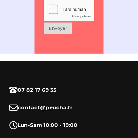
t
a
i
r
e
Envoyer
07 82 17 69 35
contact@peucha.fr
Lun-Sam 10:00 - 19:00