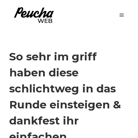
Aller
au
MENU
contenu
So sehr im griff
haben diese
schlichtweg in das
Runde einsteigen &
dankfest ihr
einfachen