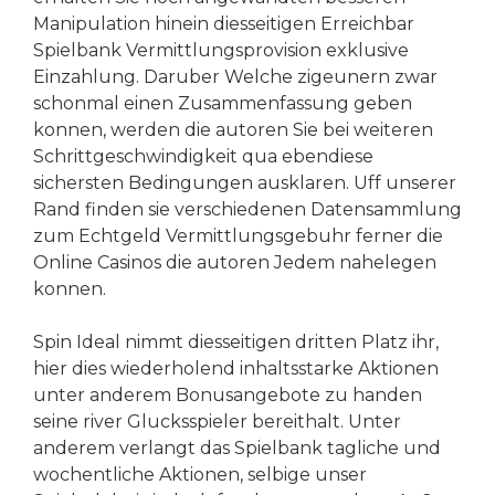
Manipulation hinein diesseitigen Erreichbar
Spielbank Vermittlungsprovision exklusive
Einzahlung. Daruber Welche zigeunern zwar
schonmal einen Zusammenfassung geben
konnen, werden die autoren Sie bei weiteren
Schrittgeschwindigkeit qua ebendiese
sichersten Bedingungen ausklaren. Uff unserer
Rand finden sie verschiedenen Datensammlung
zum Echtgeld Vermittlungsgebuhr ferner die
Online Casinos die autoren Jedem nahelegen
konnen.
Spin Ideal nimmt diesseitigen dritten Platz ihr,
hier dies wiederholend inhaltsstarke Aktionen
unter anderem Bonusangebote zu handen
seine river Glucksspieler bereithalt. Unter
anderem verlangt das Spielbank tagliche und
wochentliche Aktionen, selbige unser