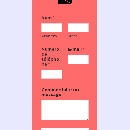
Nom
*
Prénom
Nom
*
Numero
E-mail
*
C
de
o
télépho
m
ne
*
m
e
n
t
a
i
Commentaire ou
r
message
e
C
o
m
m
e
n