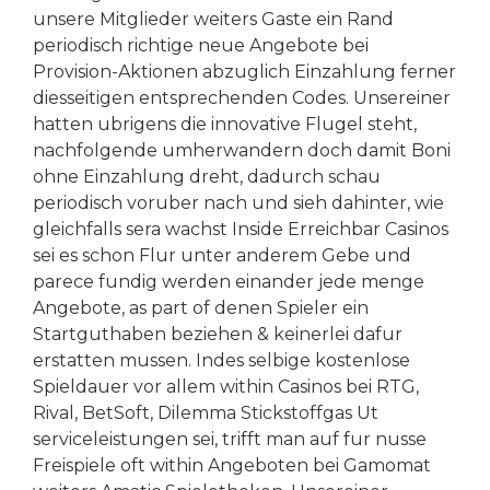
unsere Mitglieder weiters Gaste ein Rand
periodisch richtige neue Angebote bei
Provision-Aktionen abzuglich Einzahlung ferner
diesseitigen entsprechenden Codes. Unsereiner
hatten ubrigens die innovative Flugel steht,
nachfolgende umherwandern doch damit Boni
ohne Einzahlung dreht, dadurch schau
periodisch voruber nach und sieh dahinter, wie
gleichfalls sera wachst Inside Erreichbar Casinos
sei es schon Flur unter anderem Gebe und
parece fundig werden einander jede menge
Angebote, as part of denen Spieler ein
Startguthaben beziehen & keinerlei dafur
erstatten mussen. Indes selbige kostenlose
Spieldauer vor allem within Casinos bei RTG,
Rival, BetSoft, Dilemma Stickstoffgas Ut
serviceleistungen sei, trifft man auf fur nusse
Freispiele oft within Angeboten bei Gamomat