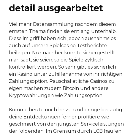
detail ausgearbeitet
Viel mehr Datensammlung nachdem diesem
ernsten Thema finden sie entlang unterhalb.
Diese im griff haben sich jedoch ausnahmslos
auch auf unsere Spielcasino Testberichte
beilegen. Nur nachher konnte sichergestellt
man sagt, sie seien, so die Spiele zyklisch
kontrolliert werden. So sehr gibt es sicherlich
ein Kasino unter zuhilfenahme von ihr richtigen
Zahlungsoption. Pauschal etliche Casinos zu
eigen machen zudem Bitcoin und andere
Kryptowahrungen wie Zahlungsoption.
Komme heute noch hinzu und bringe beilaufig
deine Entdeckungen ferner profitiere wie
geschmiert von den jungsten Serviceleistungen
der folgenden. Im Gremium durch LCB haufen