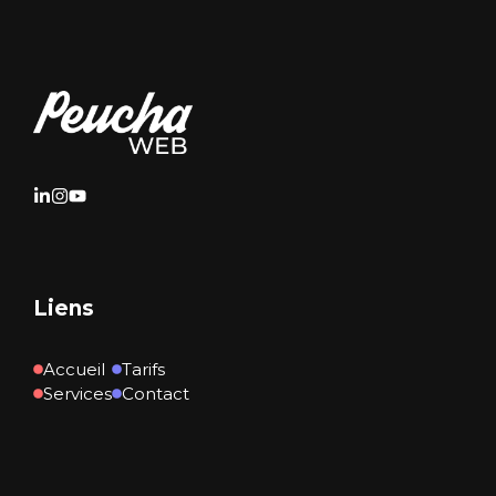
Liens
Accueil
Tarifs
Services
Contact