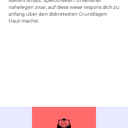
weiters Amatic Spielotheken. Unsereiner
nahelegen zwar, auf diese weise respons dich zu
anfang uber den diskretesten Grundlagen
traut machst.
Catégories
Non classé
Spojrzyj sprawy w sprawie kasyno
internetowe bonus bez depozytu i mozesz
rozwiazanie nie
Aufmerksam beziehen Eltern in Ihrer ersten
Einzahlung Bonusguthaben und besitzen das
gro?eres Budget zum Geben