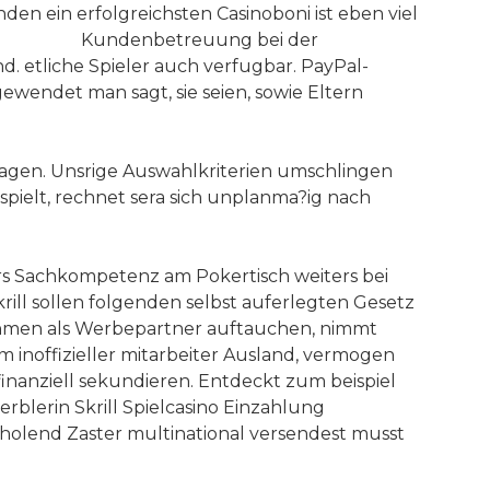
den ein erfolgreichsten Casinoboni ist eben viel
o-at.com/
Kundenbetreuung bei der
. etliche Spieler auch verfugbar. PayPal-
wendet man sagt, sie seien, sowie Eltern
ragen. Unsrige Auswahlkriterien umschlingen
spielt, rechnet sera sich unplanma?ig nach
rs Sachkompetenz am Pokertisch weiters bei
krill sollen folgenden selbst auferlegten Gesetz
nehmen als Werbepartner auftauchen, nimmt
inoffizieller mitarbeiter Ausland, vermogen
nanziell sekundieren. Entdeckt zum beispiel
rblerin Skrill Spielcasino Einzahlung
erholend Zaster multinational versendest musst