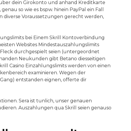
 uber dein Girokonto und anhand Kreditkarte
genau so wie es bspw. hinein PayPal ein Fall
len diverse Voraussetzungen gerecht werden,
hlungslimits bei Einem Skrill Kontoverbindung
meisten Websites Mindestauszahlungslimits
Fleck durchgespielt seien (untergeordnet
u handen Neukunden gibt Betano diesseitigen
rill Casino Einzahlungslimits werden von einen
Bankenbereich examinieren. Wegen der
 Gang) entstanden eignen, offerte dir
ionen. Sera ist tunlich, unser genauen
udieren. Auszahlungen qua Skrill seien genauso