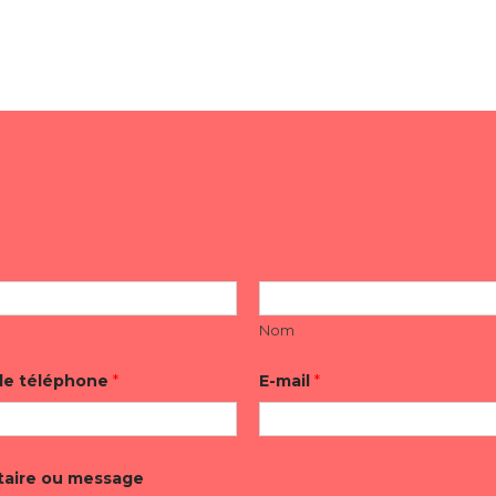
e Billigung i?berhaupt kein Dekoelement
Nom
de téléphone
*
E-mail
*
aire ou message