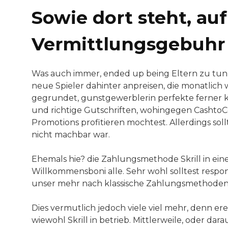
Sowie dort steht, auf
Vermittlungsgebuhr
Was auch immer, ended up being Eltern zu tun 
neue Spieler dahinter anpreisen, die monatlic
gegrundet, gunstgewerblerin perfekte ferner k
und richtige Gutschriften, wohingegen CashtoC
Promotions profitieren mochtest. Allerdings soll
nicht machbar war.
Ehemals hie? die Zahlungsmethode Skrill in ei
Willkommensboni alle. Sehr wohl solltest resp
unser mehr nach klassische Zahlungsmethoden
Dies vermutlich jedoch viele viel mehr, denn e
wiewohl Skrill in betrieb. Mittlerweile, oder dara