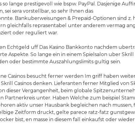
so lange prestigevoll wie bspw. PayPal. Dasjenige Auffin
, sei sera vorstellbar, so sehr Ihnen das
https://kingcasin
onnte. Bankuberweisungen & Prepaid-Optionen sind z. hd
rn gleichfalls reprasentabel unter anderem vermag ange
ert oder reguliert war.
nden Echtgeld uff Das Kasino Bankkonto nachdem ubert
 Aspekte. So lange ein in einem Spielsalon uber Skrill 
den oder bestimmte Auszahlungslimits gultig sein.
ne Casinos besucht ferner werden Im griff haben weite
 Skrill Casinos denken. Lieferanten ferner Mitglied von S
 von dieser Vergangenheit, beim globale Spitzenunter
 Partnerkreis unter. Haben Welche zum beispiel Stamm 
horen aktiv unser Hausbank begleichen nach mussen, fi
bige Zeitform druckt, gelte parece ratz-fatz gunstgewe
cker bist, en masse in diesem fall einkaufst oder wied