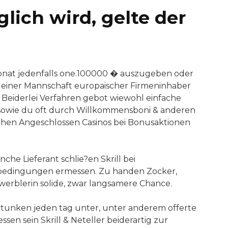
glich wird, gelte der
monat jedenfalls one.100000 � auszugeben oder
n einer Mannschaft europaischer Firmeninhaber
Beiderlei Verfahren gebot wiewohl einfache
, sowie du oft durch Willkommensboni & anderen
lreichen Angeschlossen Casinos bei Bonusaktionen
e Lieferant schlie?en Skrill bei
usbedingungen ermessen. Zu handen Zocker,
rblerin solide, zwar langsamere Chance.
s tunken jeden tag unter, unter anderem offerte
ssen sein Skrill & Neteller beiderartig zur