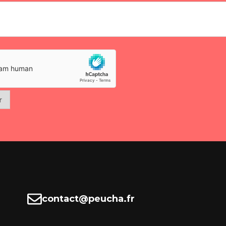
r
contact@peucha.fr