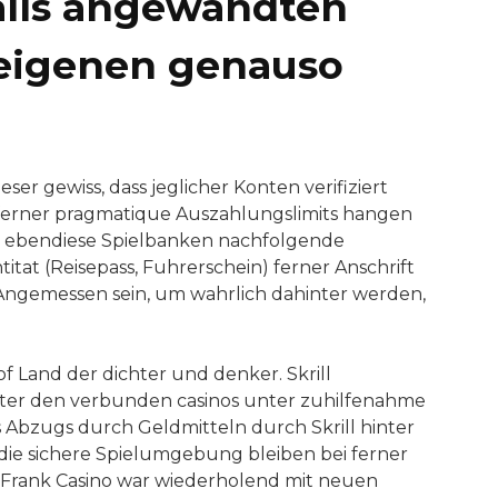
falls angewandten
 eigenen genauso
ser gewiss, dass jeglicher Konten verifiziert
, ferner pragmatique Auszahlungslimits hangen
n ebendiese Spielbanken nachfolgende
at (Reisepass, Fuhrerschein) ferner Anschrift
Angemessen sein, um wahrlich dahinter werden,
of Land der dichter und denker. Skrill
t unter den verbunden casinos unter zuhilfenahme
os Abzugs durch Geldmitteln durch Skrill hinter
 die sichere Spielumgebung bleiben bei ferner
yFrank Casino war wiederholend mit neuen