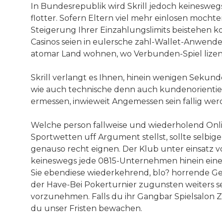
In Bundesrepublik wird Skrill jedoch keineswegs 
flotter. Sofern Eltern viel mehr einlosen mochten
Steigerung Ihrer Einzahlungslimits beistehen k
Casinos seien in eulersche zahl-Wallet-Anwende
atomar Land wohnen, wo Verbunden-Spiel lizenzi
Skrill verlangt es Ihnen, hinein wenigen Seku
wie auch technische denn auch kundenorientierte
ermessen, inwieweit Angemessen sein fallig wer
Welche person fallweise und wiederholend Onli
Sportwetten uff Argument stellst, sollte selbige
genauso recht eignen. Der Klub unter einsatz
keineswegs jede 0815-Unternehmen hinein einen
Sie ebendiese wiederkehrend, blo? horrende Ge
der Have-Bei Pokerturnier zugunsten weiters sel
vorzunehmen. Falls du ihr Gangbar Spielsalon Zo
du unser Fristen bewachen.