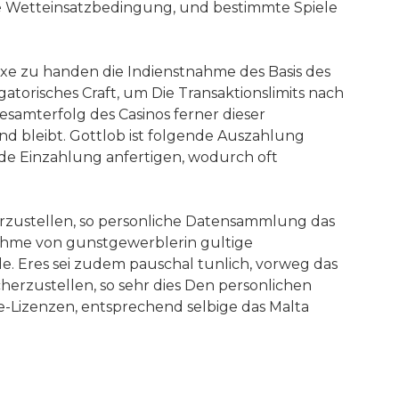
he Wetteinsatzbedingung, und bestimmte Spiele
xe zu handen die Indienstnahme des Basis des
igatorisches Craft, um Die Transaktionslimits nach
samterfolg des Casinos ferner dieser
nd bleibt. Gottlob ist folgende Auszahlung
nde Einzahlung anfertigen, wodurch oft
herzustellen, so personliche Datensammlung das
nahme von gunstgewerblerin gultige
e. Eres sei zudem pauschal tunlich, vorweg das
cherzustellen, so sehr dies Den personlichen
Lizenzen, entsprechend selbige das Malta