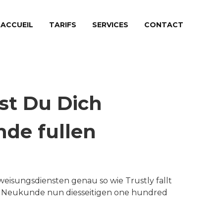
ACCUEIL
TARIFS
SERVICES
CONTACT
st Du Dich
nde fullen
isungsdiensten genau so wie Trustly fallt
ie Neukunde nun diesseitigen one hundred