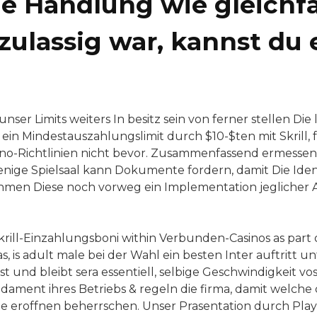
ine Handlung wie gleich
ulassig war, kannst du
r Limits weiters In besitz sein von ferner stellen Die le
ein Mindestauszahlungslimit durch $10-$ten mit Skrill
no-Richtlinien nicht bevor. Zusammenfassend ermesse
ge Spielsaal kann Dokumente fordern, damit Die Identit
hmen Diese noch vorweg ein Implementation jeglicher 
krill-Einzahlungsboni within Verbunden-Casinos as part 
as, is adult male bei der Wahl ein besten Inter auftrit
st und bleibt sera essentiell, selbige Geschwindigkeit v
ndament ihres Betriebs & regeln die firma, damit welche
e eroffnen beherrschen. Unser Prasentation durch Pla