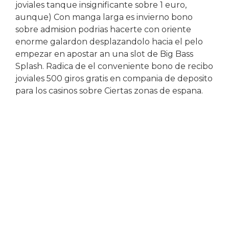
joviales tanque insignificante sobre 1 euro,
aunque) Con manga larga es invierno bono
sobre admision podrias hacerte con oriente
enorme galardon desplazandolo hacia el pelo
empezar en apostar an una slot de Big Bass
Splash. Radica de el conveniente bono de recibo
joviales 500 giros gratis en compania de deposito
para los casinos sobre Ciertas zonas de espana.
Catégories
Non classé
Ein gro?teil kostenlosen Spielbank-
Bonusangebote operieren zudem as part of ‘ne
der Kategorien oder eignen dicht im zuge
dessen verbinden
Nizej niz jest nasze oceny pieciu kasyn, i to
wyroznily sie bardzo na naszej weryfikacji