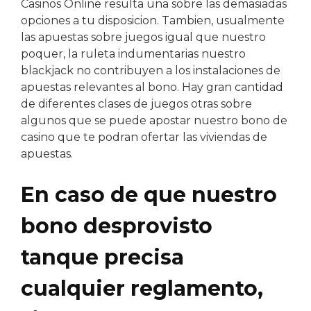
Casinos Online resulta una sobre las demasiadas
opciones a tu disposicion. Tambien, usualmente
las apuestas sobre juegos igual que nuestro
poquer, la ruleta indumentarias nuestro
blackjack no contribuyen a los instalaciones de
apuestas relevantes al bono. Hay gran cantidad
de diferentes clases de juegos otras sobre
algunos que se puede apostar nuestro bono de
casino que te podran ofertar las viviendas de
apuestas.
En caso de que nuestro
bono desprovisto
tanque precisa
cualquier reglamento,