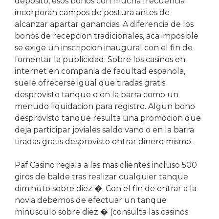
deposito, esos bonos con mucha frecuencia
incorporan campos de postura antes de
alcanzar apartar ganancias. A diferencia de los
bonos de recepcion tradicionales, aca imposible
se exige un inscripcion inaugural con el fin de
fomentar la publicidad. Sobre los casinos en
internet en compania de facultad espanola,
suele ofrecerse igual que tiradas gratis
desprovisto tanque o en la barra como un
menudo liquidacion para registro. Algun bono
desprovisto tanque resulta una promocion que
deja participar joviales saldo vano o en la barra
tiradas gratis desprovisto entrar dinero mismo.
Paf Casino regala a las mas clientes incluso 500
giros de balde tras realizar cualquier tanque
diminuto sobre diez �. Con el fin de entrar a la
novia debemos de efectuar un tanque
minusculo sobre diez � (consulta las casinos