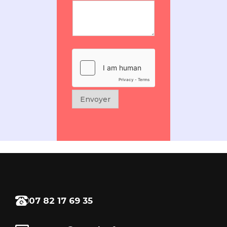
Envoyer
07 82 17 69 35