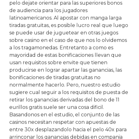
pelo dejate orientar para las superiores bonos
de audiencia para los jugadores
latinoamericanos. Al apostar con manga larga
tiradas gratuitas, es posible lucro real que luego
se puede usar de juguetear en otras juegos
sobre casino en el caso de que nos lo olvidemos
a los tragamonedas. Entretanto a como es
mayoridad de estas bonificaciones llevan que
usan requisitos sobre envite que tienen
producirse en lograr apartar las ganancias, las
bonificaciones de tiradas gratuitas no
normalmente hacerlo. Pero, nuestro estudio
sugiere cual seguir a los requisitos de puesta de
retirar los ganancias derivadas del bono de 11
eurillos gratis suele ser una cosa dificil.
Basandonos en el estudio, el conjunto de las
casinos necesitan respetar con apuestas de
entre 30x desplazandolo hacia el pelo 40x para
arrinconar los ganancias debidas en compania