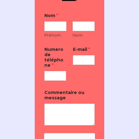
Nom
*
Prénom
Nom
*
Numero
E-mail
*
t
de
é
télépho
l
ne
*
é
p
h
o
n
e
Commentaire ou
N
message
u
m
e
r
o