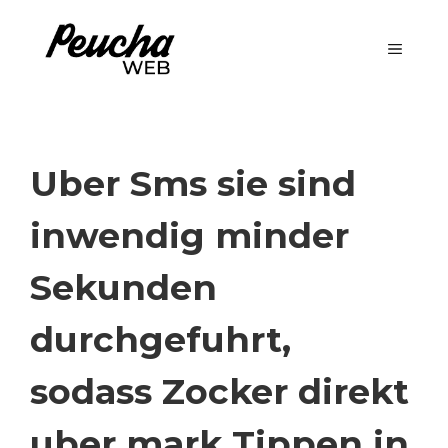
Aller
au
MENU
contenu
Uber Sms sie sind
inwendig minder
Sekunden
durchgefuhrt,
sodass Zocker direkt
uber mark Tippen in