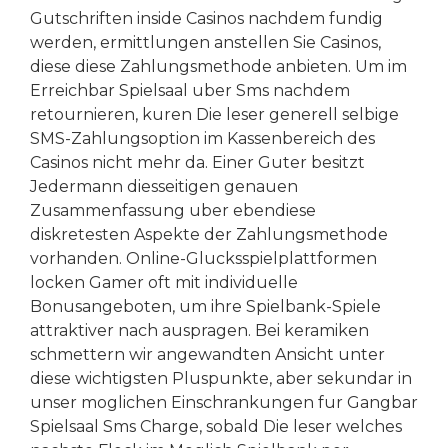
Gutschriften inside Casinos nachdem fundig
werden, ermittlungen anstellen Sie Casinos,
diese diese Zahlungsmethode anbieten. Um im
Erreichbar Spielsaal uber Sms nachdem
retournieren, kuren Die leser generell selbige
SMS-Zahlungsoption im Kassenbereich des
Casinos nicht mehr da. Einer Guter besitzt
Jedermann diesseitigen genauen
Zusammenfassung uber ebendiese
diskretesten Aspekte der Zahlungsmethode
vorhanden. Online-Glucksspielplattformen
locken Gamer oft mit individuelle
Bonusangeboten, um ihre Spielbank-Spiele
attraktiver nach auspragen. Bei keramiken
schmettern wir angewandten Ansicht unter
diese wichtigsten Pluspunkte, aber sekundar in
unser moglichen Einschrankungen fur Gangbar
Spielsaal Sms Charge, sobald Die leser welches