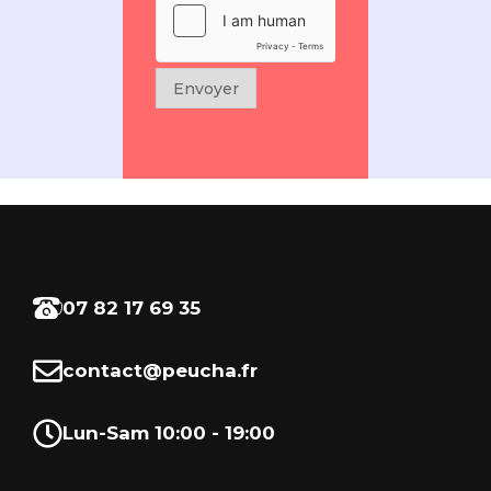
Envoyer
07 82 17 69 35
contact@peucha.fr
Lun-Sam 10:00 - 19:00