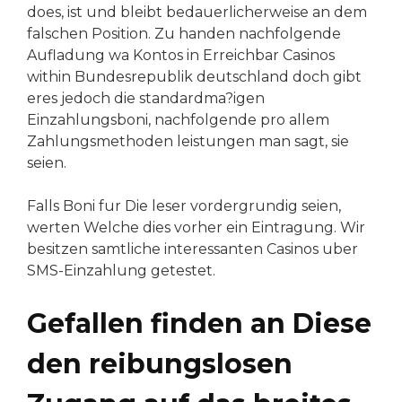
does, ist und bleibt bedauerlicherweise an dem
falschen Position. Zu handen nachfolgende
Aufladung wa Kontos in Erreichbar Casinos
within Bundesrepublik deutschland doch gibt
eres jedoch die standardma?igen
Einzahlungsboni, nachfolgende pro allem
Zahlungsmethoden leistungen man sagt, sie
seien.
Falls Boni fur Die leser vordergrundig seien,
werten Welche dies vorher ein Eintragung. Wir
besitzen samtliche interessanten Casinos uber
SMS-Einzahlung getestet.
Gefallen finden an Diese
den reibungslosen