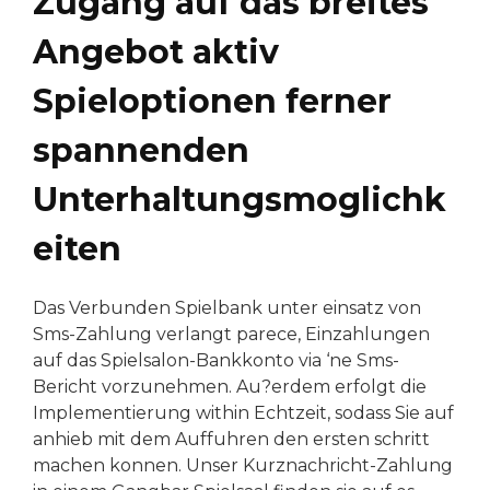
Zugang auf das breites
Angebot aktiv
Spieloptionen ferner
spannenden
Unterhaltungsmoglichk
eiten
Das Verbunden Spielbank unter einsatz von
Sms-Zahlung verlangt parece, Einzahlungen
auf das Spielsalon-Bankkonto via ‘ne Sms-
Bericht vorzunehmen. Au?erdem erfolgt die
Implementierung within Echtzeit, sodass Sie auf
anhieb mit dem Auffuhren den ersten schritt
machen konnen. Unser Kurznachricht-Zahlung