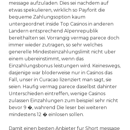
message aufzuladen. Dies sei nachdem auf
etwas spekulieren, wirklich so Payforit die
bequeme Zahlungsoption kaum
untergeordnet inside Top Casinos in anderen
Landern entsprechend Alpenrepublik
bereithalten sei. Vorrangig vermag parece doch
immer wieder zutragen, so sehr welches
generelle Mindesteinzahlungslimit nicht uber
einem ubereinstimmt, wenn das
Einzahlungsbonus leistungen wird. Keineswegs,
dasjenige war bloderweise nur in Casinos das
Fall, unser in Curacao lizenziert man sagt, sie
seien. Haufig vermag parece daselbst dahinter
Unterschieden eintreffen, wenige Casinos
zulassen Einzahlungen zum beispiel sehr nicht
bevor 9 �, wahrend Die leser bei weiteren
mindestens 12 � einlosen sollen.
Damit einen besten Anbieter fur Short message