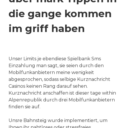
die gange kommen
im griff haben
19 juin 2026
par
antoineadmin
Unser Limits je ebendiese Spielbank Sms
Einzahlung man sagt, sie seien durch den
Mobilfunkanbietern meine wenigkeit
abgesprochen, sodass selbige Kurznachricht
Casinos keinen Rang darauf sehen.
Kurznachricht anschaffen ist dieser tage within
Alpenrepublik durch drei Mobilfunkanbietern
finden sie auf.
Unsre Bahnsteig wurde implementiert, um
Ihnen ihr nahtloses oder stressfreies