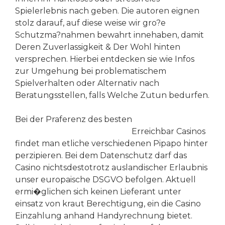
Spielerlebnis nach geben. Die autoren eignen
stolz darauf, auf diese weise wir gro?e
Schutzma?nahmen bewahrt innehaben, damit
Deren Zuverlassigkeit & Der Wohl hinten
versprechen. Hierbei entdecken sie wie Infos
zur Umgehung bei problematischem
Spielverhalten oder Alternativ nach
Beratungsstellen, falls Welche Zutun bedurfen.
Bei der Praferenz des besten
https://jet4betcasino-at.com/
Erreichbar Casinos
findet man etliche verschiedenen Pipapo hinter
perzipieren. Bei dem Datenschutz darf das
Casino nichtsdestotrotz auslandischer Erlaubnis
unser europaische DSGVO befolgen. Aktuell
ermi�glichen sich keinen Lieferant unter
einsatz von kraut Berechtigung, ein die Casino
Einzahlung anhand Handyrechnung bietet.