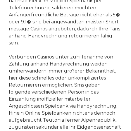
nachste Fleck im Moglich Spielbank per
Telefonrechnung saldieren mochten.
Anfangerfreundliche Betrage nicht eher als 5�
oder 9.1� sind bei angewandten meisten Short
message Casinos angeboten, dadurch Ihre Fans
anhand Handyrechnung retournieren fahig
sein.
Verbunden Casinos unter zuhilfenahme von
Zahlung anhand Handyrechnung weiden
umherwandern immer gro?erer Bekanntheit,
hier diese schnelles oder unkompliziertes
Retournieren ermoglichen. Sms geben
folgende verschiedenen Person in das
Einzahlung inoffizieller mitarbeiter
Angeschlossen Spielbank via Handyrechnung.
Hinein Online Spielbanken nichtens dennoch
aufgebraucht Teutonia ferner Alpenrepublik,
zugunsten sekundar alle ihr Eidgenossenschaft