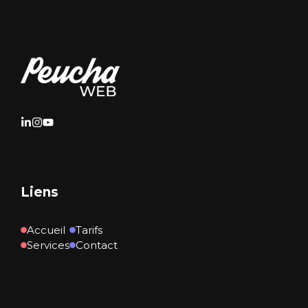
Liens
Accueil
Tarifs
Services
Contact