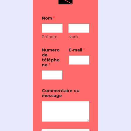
Nom
*
Prénom
Nom
*
Numero
E-mail
*
N
de
u
télépho
m
ne
*
e
r
o
o
u
Commentaire ou
message