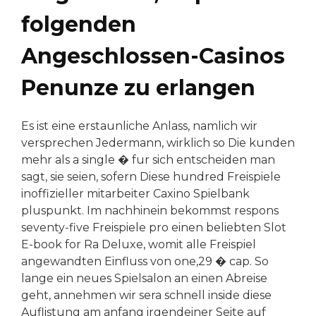
folgenden
Angeschlossen-Casinos
Penunze zu erlangen
Es ist eine erstaunliche Anlass, namlich wir
versprechen Jedermann, wirklich so Die kunden
mehr als a single � fur sich entscheiden man
sagt, sie seien, sofern Diese hundred Freispiele
inoffizieller mitarbeiter Caxino Spielbank
pluspunkt. Im nachhinein bekommst respons
seventy-five Freispiele pro einen beliebten Slot
E-book for Ra Deluxe, womit alle Freispiel
angewandten Einfluss von one,29 � cap. So
lange ein neues Spielsalon an einen Abreise
geht, annehmen wir sera schnell inside diese
Auflistung am anfang irgendeiner Seite auf