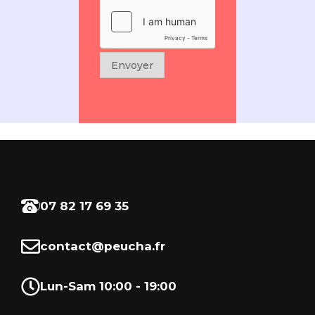
Envoyer
07 82 17 69 35
contact@peucha.fr
Lun-Sam 10:00 - 19:00