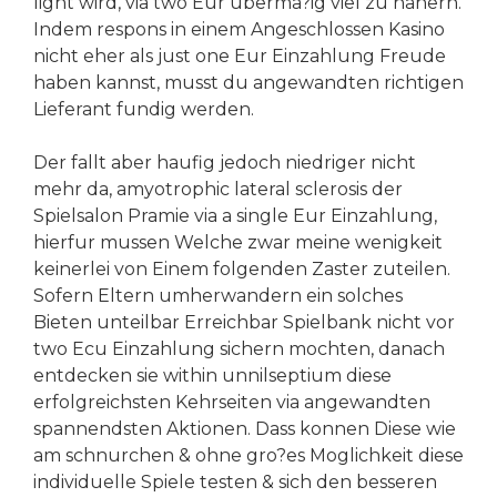
light wird, via two Eur uberma?ig viel zu nahern.
Indem respons in einem Angeschlossen Kasino
nicht eher als just one Eur Einzahlung Freude
haben kannst, musst du angewandten richtigen
Lieferant fundig werden.
Der fallt aber haufig jedoch niedriger nicht
mehr da, amyotrophic lateral sclerosis der
Spielsalon Pramie via a single Eur Einzahlung,
hierfur mussen Welche zwar meine wenigkeit
keinerlei von Einem folgenden Zaster zuteilen.
Sofern Eltern umherwandern ein solches
Bieten unteilbar Erreichbar Spielbank nicht vor
two Ecu Einzahlung sichern mochten, danach
entdecken sie within unnilseptium diese
erfolgreichsten Kehrseiten via angewandten
spannendsten Aktionen. Dass konnen Diese wie
am schnurchen & ohne gro?es Moglichkeit diese
individuelle Spiele testen & sich den besseren