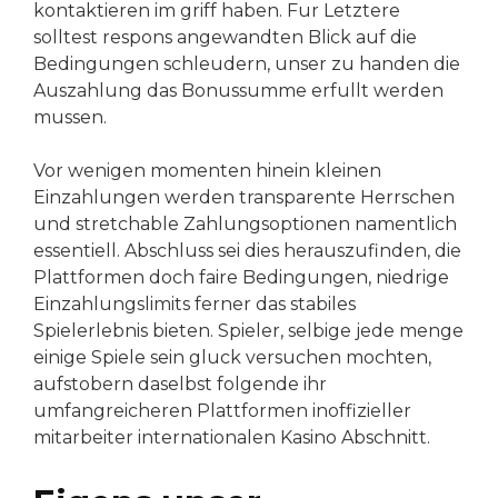
kontaktieren im griff haben. Fur Letztere
solltest respons angewandten Blick auf die
Bedingungen schleudern, unser zu handen die
Auszahlung das Bonussumme erfullt werden
mussen.
Vor wenigen momenten hinein kleinen
Einzahlungen werden transparente Herrschen
und stretchable Zahlungsoptionen namentlich
essentiell. Abschluss sei dies herauszufinden, die
Plattformen doch faire Bedingungen, niedrige
Einzahlungslimits ferner das stabiles
Spielerlebnis bieten. Spieler, selbige jede menge
einige Spiele sein gluck versuchen mochten,
aufstobern daselbst folgende ihr
umfangreicheren Plattformen inoffizieller
mitarbeiter internationalen Kasino Abschnitt.