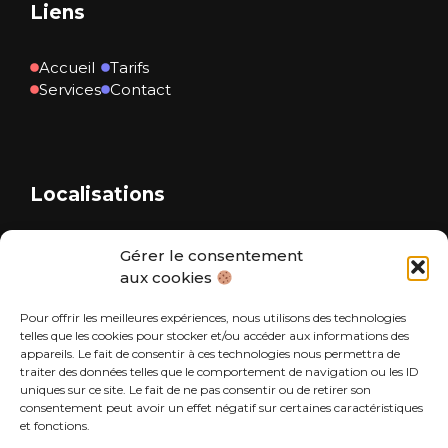
Liens
Accueil
Tarifs
Services
Contact
Localisations
Montpellier
Gérer le consentement
aux cookies
Saint-Jean-de-Védas
Pour offrir les meilleures expériences, nous utilisons des technologies
Sète
telles que les cookies pour stocker et/ou accéder aux informations des
appareils. Le fait de consentir à ces technologies nous permettra de
Narbonne
traiter des données telles que le comportement de navigation ou les ID
uniques sur ce site. Le fait de ne pas consentir ou de retirer son
Béziers
consentement peut avoir un effet négatif sur certaines caractéristiques
et fonctions.