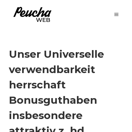
Aller
au
MENU
contenu
Unser Universelle
verwendbarkeit
herrschaft
Bonusguthaben
insbesondere
attraktiv z. hd.