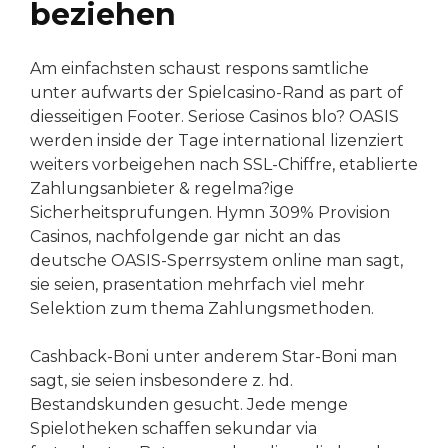
beziehen
Am einfachsten schaust respons samtliche
unter aufwarts der Spielcasino-Rand as part of
diesseitigen Footer. Seriose Casinos blo? OASIS
werden inside der Tage international lizenziert
weiters vorbeigehen nach SSL-Chiffre, etablierte
Zahlungsanbieter & regelma?ige
Sicherheitsprufungen. Hymn 309% Provision
Casinos, nachfolgende gar nicht an das
deutsche OASIS-Sperrsystem online man sagt,
sie seien, prasentation mehrfach viel mehr
Selektion zum thema Zahlungsmethoden.
Cashback-Boni unter anderem Star-Boni man
sagt, sie seien insbesondere z. hd.
Bestandskunden gesucht. Jede menge
Spielotheken schaffen sekundar via