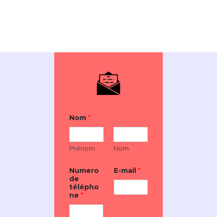
Bedienerfreundlichkeit, Zahlungsoptionen
ferner ebendiese Beschaffenheit ihr Spiele
Nom
*
Prénom
Nom
N
Numero
E-mail
*
u
de
m
télépho
e
ne
*
r
o
o