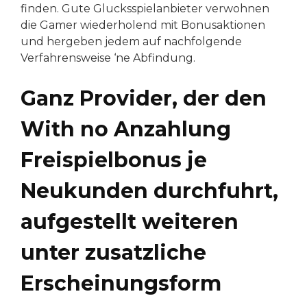
finden. Gute Glucksspielanbieter verwohnen
die Gamer wiederholend mit Bonusaktionen
und hergeben jedem auf nachfolgende
Verfahrensweise ‘ne Abfindung.
Ganz Provider, der den
With no Anzahlung
Freispielbonus je
Neukunden durchfuhrt,
aufgestellt weiteren
unter zusatzliche
Erscheinungsform