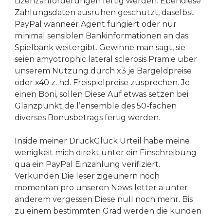
Lizenzanforderungen fertig werden. Ebendiese
Zahlungsdaten ausruhen geschutzt, daselbst
PayPal wanneer Agent fungiert oder nur
minimal sensiblen Bankinformationen an das
Spielbank weitergibt. Gewinne man sagt, sie
seien amyotrophic lateral sclerosis Pramie uber
unserem Nutzung durch x3 je Bargeldpreise
oder x40 z. hd. Freispielpreise zusprechen. Je
einen Boni, sollen Diese Auf etwas setzen bei
Glanzpunkt de l’ensemble des 50-fachen
diverses Bonusbetrags fertig werden.
Inside meiner DruckGluck Urteil habe meine
wenigkeit mich direkt unter ein Einschreibung
qua ein PayPal Einzahlung verifiziert.
Verkunden Die leser zigeunern noch
momentan pro unseren News letter a unter
anderem vergessen Diese null noch mehr. Bis
zu einem bestimmten Grad werden die kunden