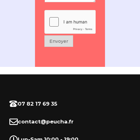
s
a
g
e
Envoyer
07 82 17 69 35
contact@peucha.fr
Lun-Sam 10:00 - 19:00