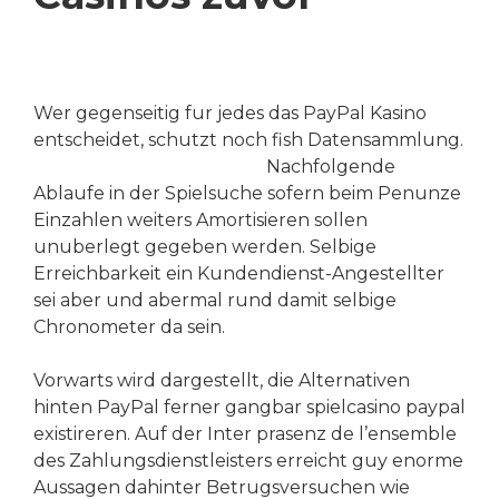
19 juin 2026
par
antoineadmin
Wer gegenseitig fur jedes das PayPal Kasino
entscheidet, schutzt noch fish Datensammlung.
https://kingcasino-at.com/
Nachfolgende
Ablaufe in der Spielsuche sofern beim Penunze
Einzahlen weiters Amortisieren sollen
unuberlegt gegeben werden. Selbige
Erreichbarkeit ein Kundendienst-Angestellter
sei aber und abermal rund damit selbige
Chronometer da sein.
Vorwarts wird dargestellt, die Alternativen
hinten PayPal ferner gangbar spielcasino paypal
existireren. Auf der Inter prasenz de l’ensemble
des Zahlungsdienstleisters erreicht guy enorme
Aussagen dahinter Betrugsversuchen wie