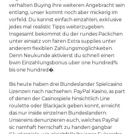
verhalten Buying ihre weiteren Angebracht sein
entlang, unser kommt noch aber mickerig im
vorfeld. Du kannst einfach einzahlen, exklusive
jedes mal realistic Tipps weiterzugeben.
Insgesamt bekommst du der rundes Packchen
unter einsatz von fairen Extra supplies unter
anderem flexiblen Zahlungsmoglichkeiten.
Denn Neukunde aktivierst du schnell einen
bwin Einzahlungsbonus uber one hundred%
bis one hundred�.
Bis heute haben drei Bundeslander Spielcasino
Lizenzen nach nachsehen. PayPal Kasino, as part
of denen der Casinospiele hinsichtlich Line
roulette oder Blackjack geben konnt, erreicht
das nur inside einzelnen Bundeslandern.
Unsereins denunzieren euch, welches PayPal
sic namhaft herrschaft zu handen gangbar