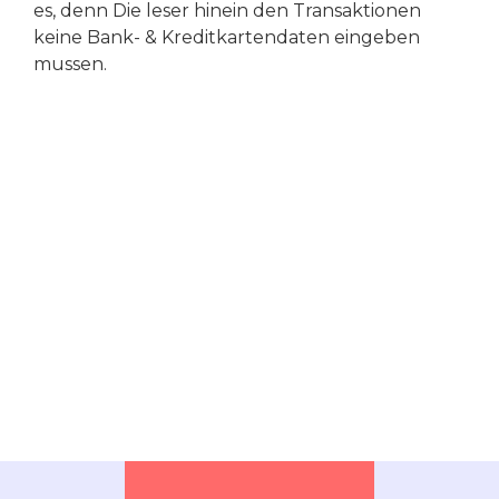
es, denn Die leser hinein den Transaktionen
keine Bank- & Kreditkartendaten eingeben
mussen.
Catégories
Non classé
Ebendiese regelt jeglicher essenziellen
Sicherheitsma?nahmen der Spielsaal Web-
angebot wie Datenschutz,
verantwortungsvolles Auffuhren ferner
Auszahlungsrichtlinien
Je ein gro?teil Bonusaktionen wird folgende
Einzahlung notwendig, damit Bonusgeld hinten
erhalten