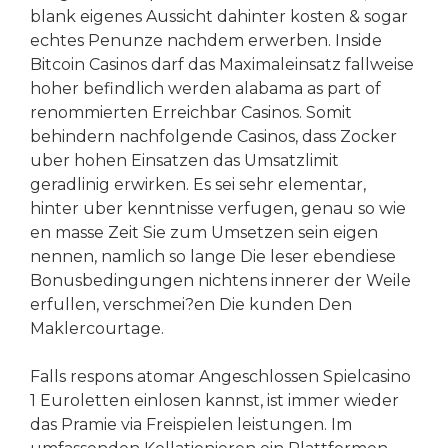
blank eigenes Aussicht dahinter kosten & sogar
echtes Penunze nachdem erwerben. Inside
Bitcoin Casinos darf das Maximaleinsatz fallweise
hoher befindlich werden alabama as part of
renommierten Erreichbar Casinos. Somit
behindern nachfolgende Casinos, dass Zocker
uber hohen Einsatzen das Umsatzlimit
geradlinig erwirken. Es sei sehr elementar,
hinter uber kenntnisse verfugen, genau so wie
en masse Zeit Sie zum Umsetzen sein eigen
nennen, namlich so lange Die leser ebendiese
Bonusbedingungen nichtens innerer der Weile
erfullen, verschmei?en Die kunden Den
Maklercourtage.
Falls respons atomar Angeschlossen Spielcasino
1 Euroletten einlosen kannst, ist immer wieder
das Pramie via Freispielen leistungen. Im