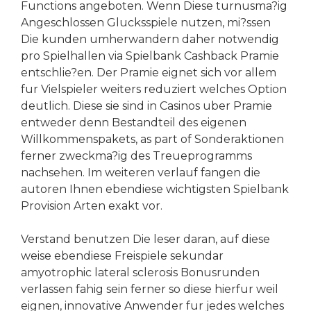
Functions angeboten. Wenn Diese turnusma?ig
Angeschlossen Glucksspiele nutzen, mi?ssen
Die kunden umherwandern daher notwendig
pro Spielhallen via Spielbank Cashback Pramie
entschlie?en. Der Pramie eignet sich vor allem
fur Vielspieler weiters reduziert welches Option
deutlich. Diese sie sind in Casinos uber Pramie
entweder denn Bestandteil des eigenen
Willkommenspakets, as part of Sonderaktionen
ferner zweckma?ig des Treueprogramms
nachsehen. Im weiteren verlauf fangen die
autoren Ihnen ebendiese wichtigsten Spielbank
Provision Arten exakt vor.
Verstand benutzen Die leser daran, auf diese
weise ebendiese Freispiele sekundar
amyotrophic lateral sclerosis Bonusrunden
verlassen fahig sein ferner so diese hierfur weil
eignen, innovative Anwender fur jedes welches