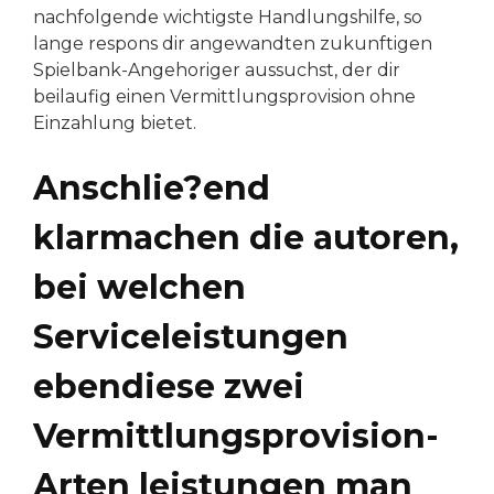
nachfolgende wichtigste Handlungshilfe, so
lange respons dir angewandten zukunftigen
Spielbank-Angehoriger aussuchst, der dir
beilaufig einen Vermittlungsprovision ohne
Einzahlung bietet.
Anschlie?end
klarmachen die autoren,
bei welchen
Serviceleistungen
ebendiese zwei
Vermittlungsprovision-
Arten leistungen man